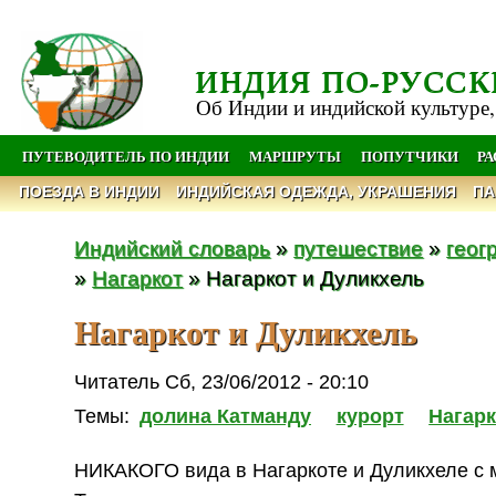
ИНДИЯ ПО-РУССК
Об Индии и индийской культуре,
ПУТЕВОДИТЕЛЬ ПО ИНДИИ
МАРШРУТЫ
ПОПУТЧИКИ
Р
ПОЕЗДА В ИНДИИ
ИНДИЙСКАЯ ОДЕЖДА, УКРАШЕНИЯ
ПА
Индийский словарь
»
путешествие
»
геог
»
Нагаркот
» Нагаркот и Дуликхель
Нагаркот и Дуликхель
Читатель Сб, 23/06/2012 - 20:10
Темы:
долина Катманду
курорт
Нагарк
НИКАКОГО вида в Нагаркоте и Дуликхеле с м