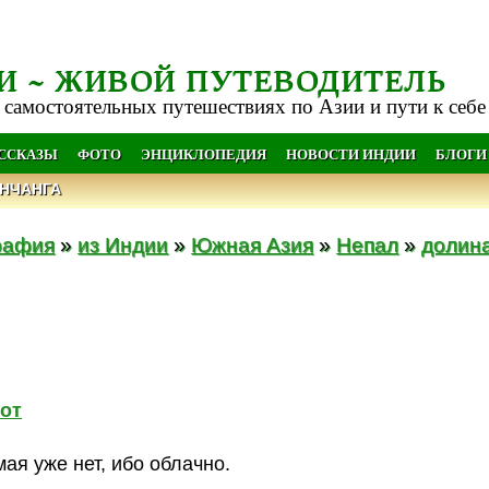
И ~ ЖИВОЙ ПУТЕВОДИТЕЛЬ
 самостоятельных путешествиях по Азии и пути к себе
АССКАЗЫ
ФОТО
ЭНЦИКЛОПЕДИЯ
НОВОСТИ ИНДИИ
БЛОГИ
НЧАНГА
рафия
»
из Индии
»
Южная Азия
»
Непал
»
долин
от
ая уже нет, ибо облачно.