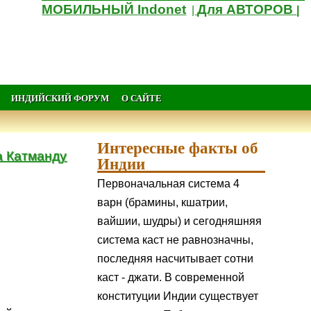
МОБИЛЬНЫЙ Indonet
Для АВТОРОВ
|
|
ИНДИЙСКИЙ ФОРУМ
О САЙТЕ
Интересные факты об
а Катманду
Индии
Первоначальная система 4
варн (брамины, кшатрии,
вайшии, шудры) и сегодняшняя
система каст не равнозначны,
последняя насчитывает сотни
каст - джати. В современной
конституции Индии существует