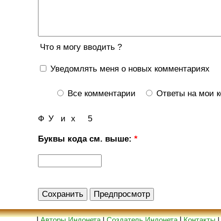
Что я могу вводить ?
Уведомлять меня о новых комментариях
Все комментарии
Ответы на мои 
Ф
У
и
х
5
Буквы кода см. выше:
*
|
Авторы Индонета
|
Создатель Индонета
|
Контакты