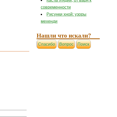
Касты Индии, от варн к
современности
Рисунки хной: узоры
мехенди
Нашли что искали?
Cпасибо
Вопрос
Поиск