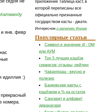
дой седня не
приложение Таблица каст, в
а
которой переписаны все
з
Катманду
официально признанные
государством касты - джати.
Интересное
о религиях Индии
 и янв, февр
Популярные статьи
Символ и значение ॐ - ОМ
или АУМ
 нас
Топ 5 лучших кэшбэк
чные
сервисов: отзывы, рейтинг
Чаванпраш - вкусно и
я идиллия :)
полезно
Банковские карты с
кэшбэком и % на остаток
д прекрасный
Санскрит и алфавит
ов номера.
деванагари