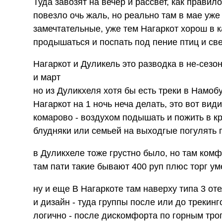
Туда завозят на вечер и рассвет, как правило
повезло очь жаль, но реально там в мае уже
замечтательные, уже тем Нагаркот хорош в к
продышаться и поспать под пение птиц и св
Нагаркот и Дуликель это разводка в не-сезон
и март
но из Дуликхеля хотя бы есть треки в Намоб
Нагаркот на 1 ночь неча делать, это вот вид
комарово - воздухом подышать и пожить в к
блудняки или семьей на выходгые погулять 
в Дуликхеле тоже грустно было, но там комф
там пати такие бывают 400 руп плюс торг ум
ну и еще В Нагаркоте там наверху типа 3 от
и дизайн - туда группы после или до трекинго
логично - после дискомфорта по горным тро