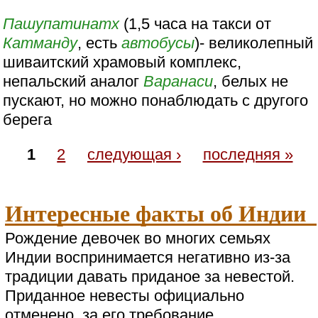
Пашупатинатх
(1,5 часа на такси от
Катманду
, есть
автобусы
)- великолепный
шиваитский храмовый комплекс,
непальский аналог
Варанаси
, белых не
пускают, но можно понаблюдать с другого
берега
1
2
следующая ›
последняя »
Интересные факты об Индии
Рождение девочек во многих семьях
Индии воспринимается негативно из-за
традиции давать приданое за невестой.
Приданное невесты официально
отменено, за его требование