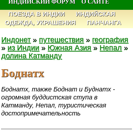
ИНДИЙСКИЙ ФОРУМ
О САЙТЕ
ПОЕЗДА В ИНДИИ
ИНДИЙСКАЯ
ОДЕЖДА, УКРАШЕНИЯ
ПАНЧАНГА
Индонет
»
путешествия
»
география
»
из Индии
»
Южная Азия
»
Непал
»
долина Катманду
Боднатх
Боднатх, также Боднат и Буднатх -
огромная буддистская ступа в
Катманду, Непал, туристическая
достопримечательность