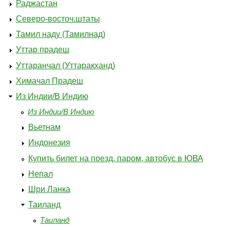
Раджастан
Северо-восточ.штаты
Тамил наду (Тамилнад)
Уттар прадеш
Уттаранчал (Уттаракханд)
Химачал Прадеш
Из Индии/В Индию
Из Индии/В Индию
Вьетнам
Индонезия
Купить билет на поезд, паром, автобус в ЮВА
Непал
Шри Ланка
Таиланд
Таиланд