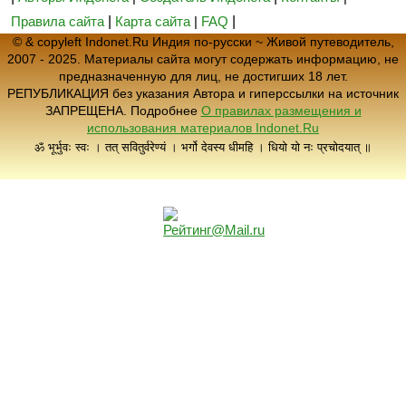
Правила сайта
|
Карта сайта
|
FAQ
|
© & copyleft Indonet.Ru Индия по-русски ~ Живой путеводитель,
2007 - 2025. Материалы сайта могут содержать информацию, не
предназначенную для лиц, не достигших 18 лет.
РЕПУБЛИКАЦИЯ без указания Автора и гиперссылки на источник
ЗАПРЕЩЕНА. Подробнее
О правилах размещения и
использования материалов Indonet.Ru
ॐ भूर्भुवः स्वः । तत् सवितुर्वरेण्यं । भर्गो देवस्य धीमहि । धियो यो नः प्रचोदयात् ॥