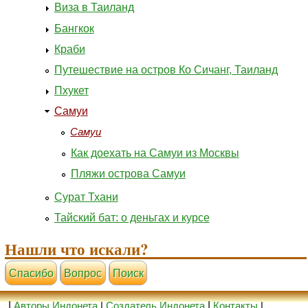
Виза в Таиланд
Бангкок
Краби
Путешествие на остров Ко Сичанг, Таиланд
Пхукет
Самуи
Самуи
Как доехать на Самуи из Москвы
Пляжи острова Самуи
Сурат Тхани
Тайский бат: о деньгах и курсе
Нашли что искали?
Cпасибо
Вопрос
Поиск
|
Авторы Индонета
|
Создатель Индонета
|
Контакты
|