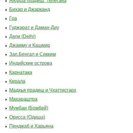
Андхра прадеш, Телегана
Бихар и Джарканд
Гоа
Гуджарат и Даман-Диу
Дели (Delhi)
Джамму и Кашмир
Зап.Бенгал и Сикким
Индийские острова
Карнатака
Керала
Мадхья прадеш и Чхаттисгарх
Махараштра
Мумбаи (Бомбей)
Орисса (Одиша)
Пенджаб и Харьяна