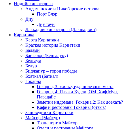
Индийские острова
Андаманские и Никобарские острова
Порт Блэр
Диу
Диу таун
Лаккадивские острова (Лакшадвип)
Карнатака
Карта Карнатаки
Краткая история Карнатаки
Бадами
Бангалор (Бенгалуру)
Белгаум
Белур
Биджапур – город победы
Бхаткал (Баткал)
Гокарна
Гокарна, 3: жилье, еда, полезные места
Гокарна, 4: Пляжи Кудли, ОМ, Хаф Мун,
Парадайс
Заметки индомана. Гокарна,2: Как доехать?
Кафе и рестораны Гокарны (отзыв)
Заповедники Карнатаки
Майсор (Майсур)
Транспорт в Майсор
Отели и рестораны Майсора