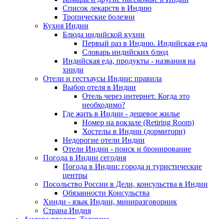
Список лекарств в Индию
Тропические болезни
Кухня Индии
Блюда индийской кухни
Первый раз в Индию. Индийская еда
Словарь индийских блюд
Индийская еда, продукты - названия на
хинди
Отели и гестхаусы Индии: правила
Выбор отеля в Индии
Отель через интернет. Когда это
необходимо?
Где жить в Индии - дешевое жилье
Номер на вокзале (Retiring Room)
Хостелы в Индии (дормитори)
Недорогие отели Индии
Отели Индии - поиск и бронирование
Погода в Индии сегодня
Погода в Индии: города и туристические
центры
Посольство России в Дели, консульства в Индии
Обязанности Консульства
Хинди - язык Индии, миниразговорник
Страна Индия