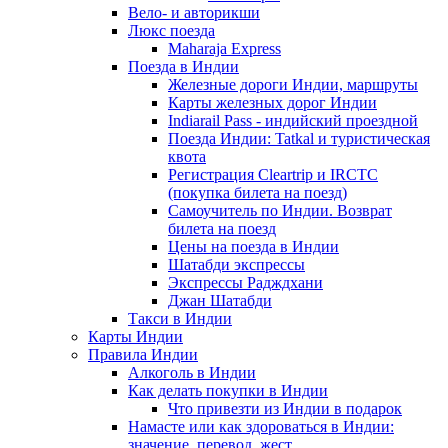
Вело- и авторикши
Люкс поезда
Maharaja Express
Поезда в Индии
Железные дороги Индии, маршруты
Карты железных дорог Индии
Indiarail Pass - индийский проездной
Поезда Индии: Tatkal и туристическая
квота
Регистрация Сleartrip и IRCTC
(покупка билета на поезд)
Самоучитель по Индии. Возврат
билета на поезд
Цены на поезда в Индии
Шатабди экспрессы
Экспрессы Радждхани
Джан Шатабди
Такси в Индии
Карты Индии
Правила Индии
Алкоголь в Индии
Как делать покупки в Индии
Что привезти из Индии в подарок
Намасте или как здороваться в Индии:
значение, перевод, жест