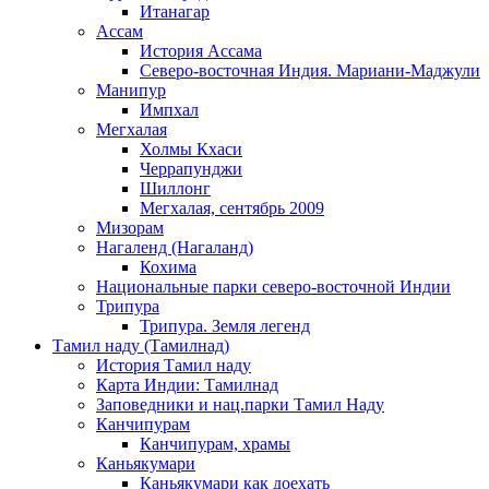
Итанагар
Ассам
История Ассама
Северо-восточная Индия. Мариани-Маджули
Манипур
Импхал
Мегхалая
Холмы Кхаси
Черрапунджи
Шиллонг
Мегхалая, сентябрь 2009
Мизорам
Нагаленд (Нагаланд)
Кохима
Национальные парки северо-восточной Индии
Трипура
Трипура. Земля легенд
Тамил наду (Тамилнад)
История Тамил наду
Карта Индии: Тамилнад
Заповедники и нац.парки Тамил Наду
Канчипурам
Канчипурам, храмы
Каньякумари
Каньякумари как доехать