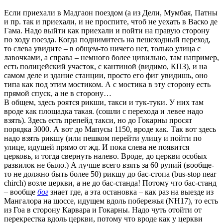
Если приехали в Мадгаон поездом (а из Дели, Мумбая, Патны
и пр. так и приехали, и не проспите, чтоб не уехать в Васко де
Гама. Надо выйти как приехали и пойти на правую сторону
по ходу поезда. Когда поднимитесь на пешеходный переход,
то слева увидите – в общем-то ничего нет, только улица с
лавочками, а справа – немного более цивильно, там например,
есть полицейский участок, с кантиной (видимо, КПЗ), и на
самом деле и здание станции, просто его фиг увидишь, оно
типа как под этим мостиком. А с мостика в эту сторону есть
прямой спуск, а не в сторону…
В общем, здесь роятся рикши, такси и тук-туки. У них там
вроде как площадка такая. (сошли с перехода и левее надо
взять). Здесь есть препейд такси, но до Гокарны просят
порядка 3000. А вот до Мапусы 1150, вроде как. Так вот здесь
надо взять рикшу (или пешком перейти улицу и пойти по
улице, идущей прямо от жд. И пока слева не появится
церковь, и тогда свернуть налево. Вроде, до церкви особых
развилок не было.) А лучше всего взять за 60 рупий (вообще-
то не должно быть более 50) рикшу до бас-стопа (bus-stop near
chirch) возле церкви, а не до бас-станда! Потому что бас-станд
– вообще
бог
знает где, а эта остановка – как раз на выезде из
Мангалора на шоссе, идущем вдоль побережья (NH17), то есть
из Гоа в сторону Карвара и Гокарны. Надо чуть отойти от
перекрестка вдоль церкви, потому что вроде как у церкви