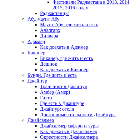
Фестивали Раджастана в 2013, 2014,
2015, 2016 годах
Раджастанцы
Абу, маунт Абу
Маунт Абу: где жить и есть
Ачалгарх
Дилвара
Аджмер
Как доехать в Аджмер
Биканер
Биканер, где жить и есть
Дешнок
Как доехать в Биканер
Бунди. Где жить и есть
Джайпур
Транспорт в Джайпур
Амбер (Амер)
Галта
Где есть в Джайпуре
Джайпур: отели
Достопримечательности Джайпура
Джайсалмер
Джайсалмер сафари и туры
Как доехать в Джайсалмер
Окрестности Джайсалмера