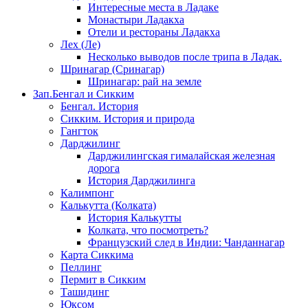
Интересные места в Ладаке
Монастыри Ладакха
Отели и рестораны Ладакха
Лех (Ле)
Несколько выводов после трипа в Ладак.
Шринагар (Сринагар)
Шринагар: рай на земле
Зап.Бенгал и Сикким
Бенгал. История
Сикким. История и природа
Гангток
Дарджилинг
Дарджилингская гималайская железная
дорога
История Дарджилинга
Калимпонг
Калькутта (Колката)
История Калькутты
Колката, что посмотреть?
Французский след в Индии: Чанданнагар
Карта Сиккима
Пеллинг
Пермит в Сикким
Ташидинг
Юксом