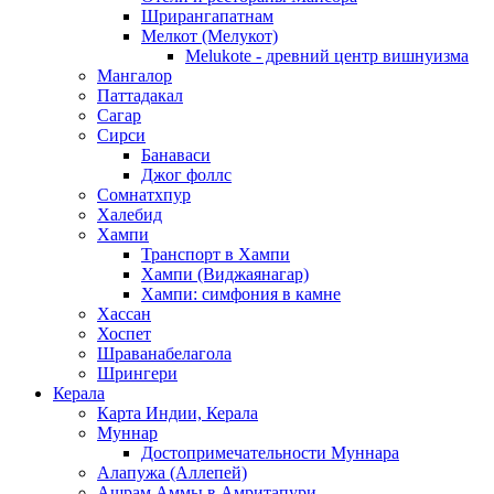
Шрирангапатнам
Мелкот (Мелукот)
Melukote - древний центр вишнуизма
Мангалор
Паттадакал
Сагар
Сирси
Банаваси
Джог фоллс
Сомнатхпур
Халебид
Хампи
Транспорт в Хампи
Хампи (Виджаянагар)
Хампи: симфония в камне
Хассан
Хоспет
Шраванабелагола
Шрингери
Керала
Карта Индии, Керала
Муннар
Достопримечательности Муннара
Алапужа (Аллепей)
Ашрам Аммы в Амритапури