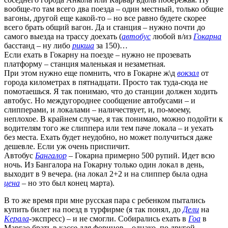
вообще-то там всего два поезда – один местный, только общие
вагоны, другой еще какой-то – но все равно будете скорее
всего брать общий вагон. Да и станция – нужно почти до
самого выезда на трассу доехать (
автобус
любой в/из
Гокарна
басстанд – ну либо
рикша
за 150)…
Если ехать в Гокарну на поезде – нужно не прозевать
платформу – станция маленькая и незаметная.
При этом нужно еще помнить, что в Гокарне ж\д
вокзал
от
города километрах в пятнадцати. Просто так туда-сюда не
помотаешься. Я так понимаю, что до станции должен ходить
автобус. Но междугороднее сообщение автобусами – и
слипперами, и локалами – наличествует, и, по-моему,
неплохое. В крайнем случае, я так понимаю, можно подойти к
водителям того же слиппера или тем паче локала – и уехать
без места. Ехать будет неудобно, но может получиться даже
дешевле. Если уж очень приспичит.
Автобус
Бангалор
– Гокарна примерно 500 рупий. Идет всю
ночь. Из Бангалора на Гокарну только один локал в день,
выходит в 9 вечера. (на локал 2+2 и на слиппер была одна
цена
– но это был конец марта).
В то же время при мне русская пара с ребенком пытались
купить билет на поезд в турфирме (я так понял, до
Дели
на
Керала
-экспресс) – и не смогли. Собирались ехать в
Гоа
в
Маргао брать в кассе для форинов – однако, по другой