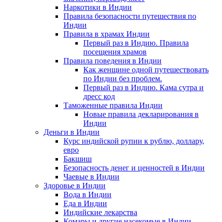
Наркотики в Индии
Правила безопасности путешествия по
Индии
Правила в храмах Индии
Первый раз в Индию. Правила
посещения храмов
Правила поведения в Индии
Как женщине одной путешествовать
по Индии без проблем.
Первый раз в Индию. Кама сутра и
дресс код
Таможенные правила Индии
Новые правила декларирования в
Индии
Деньги в Индии
Курс индийской рупии к рублю, доллару,
евро
Бакшиш
Безопасность денег и ценностей в Индии
Чаевые в Индии
Здоровье в Индии
Вода в Индии
Еда в Индии
Индийские лекарства
Комары и другие насекомые в Индии