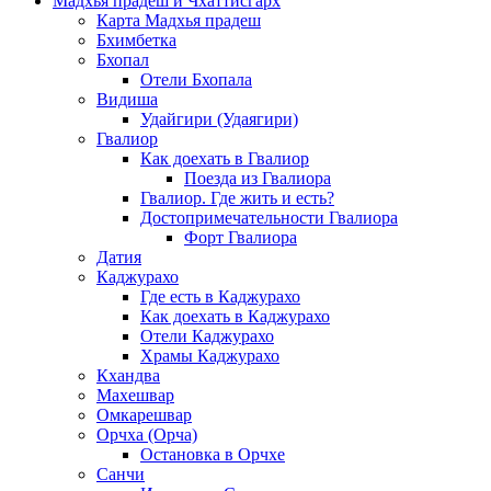
Мадхья прадеш и Чхаттисгарх
Карта Мадхья прадеш
Бхимбетка
Бхопал
Отели Бхопала
Видиша
Удайгири (Удаягири)
Гвалиор
Как доехать в Гвалиор
Поезда из Гвалиора
Гвалиор. Где жить и есть?
Достопримечательности Гвалиора
Форт Гвалиора
Датия
Каджурахо
Где есть в Каджурахо
Как доехать в Каджурахо
Отели Каджурахо
Храмы Каджурахо
Кхандва
Махешвар
Омкарешвар
Орчха (Орча)
Остановка в Орчхе
Санчи