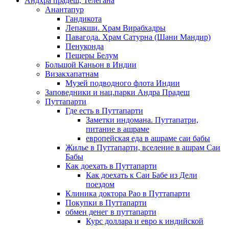
Андхра прадеш, Телегана
Анантапур
Гандикота
Лепакши. Храм Вирабхадры
Павагода. Храм Сатурна (Шани Мандир)
Пенуконда
Пещеры Белум
Большой Каньон в Индии
Визакхапатнам
Музей подводного флота Индии
Заповедники и нац.парки Андра Прадеш
Путтапарти
Где есть в Путтапарти
Заметки индомана. Путтапатри,
питание в ашраме
европейская еда в ашраме саи бабы
Жилье в Путтапарти, вселение в ашрам Саи
Бабы
Как доехать в Путтапарти
Как доехать к Саи Бабе из Дели
поездом
Клиника доктора Рао в Путтапарти
Покупки в Путтапарти
обмен денег в путтапарти
Курс доллара и евро к индийской