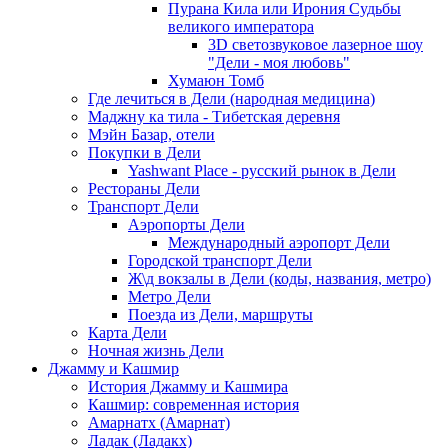
Пурана Кила или Ирония Судьбы
великого императора
3D светозвуковое лазерное шоу
"Дели - моя любовь"
Хумаюн Томб
Где лечиться в Дели (народная медицина)
Маджну ка тила - Тибетская деревня
Мэйн Базар, отели
Покупки в Дели
Yashwant Place - русский рынок в Дели
Рестораны Дели
Транспорт Дели
Аэропорты Дели
Международный аэропорт Дели
Городской транспорт Дели
Ж\д вокзалы в Дели (коды, названия, метро)
Метро Дели
Поезда из Дели, маршруты
Карта Дели
Ночная жизнь Дели
Джамму и Кашмир
История Джамму и Кашмира
Кашмир: современная история
Амарнатх (Амарнат)
Ладак (Ладакх)