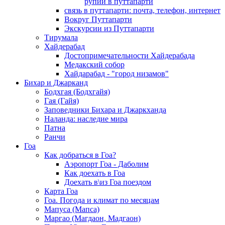
рупии в путтапарти
связь в путтапарти: почта, телефон, интернет
Вокруг Путтапарти
Экскурсии из Путтапарти
Тирумала
Хайдерабад
Достопримечательности Хайдерабада
Медакский собор
Хайдарабад - "город низамов"
Бихар и Джарканд
Бодхгая (Бодхгайя)
Гая (Гайя)
Заповедники Бихара и Джаркханда
Наланда: наследие мира
Патна
Ранчи
Гоа
Как добраться в Гоа?
Аэропорт Гоа - Даболим
Как доехать в Гоа
Доехать в\из Гоа поездом
Карта Гоа
Гоа. Погода и климат по месяцам
Мапуса (Мапса)
Маргао (Магдаон, Мадгаон)