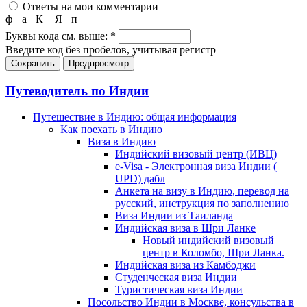
Ответы на мои комментарии
ф
а
К
Я
п
Буквы кода см. выше:
*
Введите код без пробелов, учитывая регистр
Путеводитель по Индии
Путешествие в Индию: общая информация
Как поехать в Индию
Виза в Индию
Индийский визовый центр (ИВЦ)
e-Visa - Электронная виза Индии (
UPD) дабл
Анкета на визу в Индию, перевод на
русский, инструкция по заполнению
Виза Индии из Таиланда
Индийская виза в Шри Ланке
Новый индийский визовый
центр в Коломбо, Шри Ланка.
Индийская виза из Камбоджи
Студенческая виза Индии
Туристическая виза Индии
Посольство Индии в Москве, консульства в