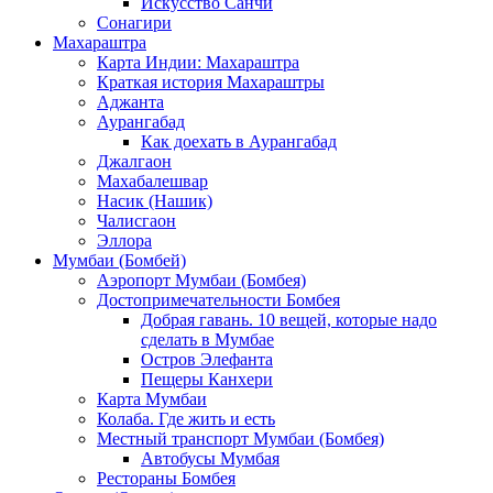
Искусство Санчи
Сонагири
Махараштра
Карта Индии: Махараштра
Краткая история Махараштры
Аджанта
Аурангабад
Как доехать в Аурангабад
Джалгаон
Махабалешвар
Насик (Нашик)
Чалисгаон
Эллора
Мумбаи (Бомбей)
Аэропорт Мумбаи (Бомбея)
Достопримечательности Бомбея
Добрая гавань. 10 вещей, которые надо
сделать в Мумбае
Остров Элефанта
Пещеры Канхери
Карта Мумбаи
Колаба. Где жить и есть
Местный транспорт Мумбаи (Бомбея)
Автобусы Мумбая
Рестораны Бомбея