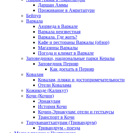
Даршан Аммы
Проживание в Амритапури
Бейпур
Варкала
Аюрведа в Варкале
Варкала неизвестная
Варкала. Где жить?
Кафе и рестораны Варкалы (обзор)
Магазины Варкалы
Погода и климат в Варкале
Заповедники, национальные парки Кералы
Заповедник Перияр
Как доехать в Перияр
Ковалам
Ковалам, пляжи и достопримечательности
Отели Ковалама
Кожикоде (Каликут)
Кочи (Кочин)
Эрнакулам
История Кочи
Кочин-Эрнакулам: отели и гестхаусы
Транспорт в Кочи
Тируванантхапурам (Тривандрум)
Тривандрум - поезда