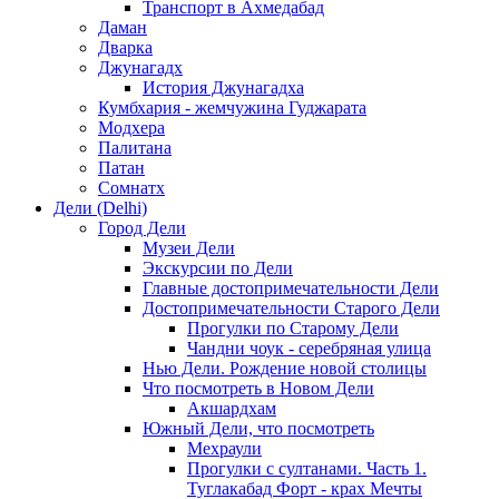
Транспорт в Ахмедабад
Даман
Дварка
Джунагадх
История Джунагадха
Кумбхария - жемчужина Гуджарата
Модхера
Палитана
Патан
Сомнатх
Дели (Delhi)
Город Дели
Музеи Дели
Экскурсии по Дели
Главные достопримечательности Дели
Достопримечательности Старого Дели
Прогулки по Старому Дели
Чандни чоук - серебряная улица
Нью Дели. Рождение новой столицы
Что посмотреть в Новом Дели
Акшардхам
Южный Дели, что посмотреть
Мехраули
Прогулки с султанами. Часть 1.
Туглакабад Форт - крах Мечты