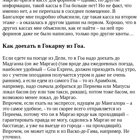
информации, такой кассы в Гоа больше нет! Но не факт, что
именно нет, а не переехала в соседнее помещение. В
Бангалоре мне подробно объяснили, где такая касса на втором
этаже – а оказалась в другом здании на первом. Хорошо, что в
других кассах мне объяснили, как ее найти – на ней про
форинов даже не было написано, только про другие квоты…
Как доехать в Гокарну из Гоа.
Если едете на поезде из Дели, то в Гоа надо доехать до
Мадгаона (он же Маргао) (там вроде два ежедневных поезда,
наиболее удобный – Goa Express, должен приходить под утро,
но с учетом опоздания получается утром и даже не очень
ранним), а если едем из самого Гоа – то из Арамболя,
например, надо сначала добраться до Пернема или Мапусы
локал басом (ну или там такси, рикши), потом тоже басом, но
возможно менее локал, до Маргао.
Впрочем, если ехать на экспрессе, идущем до Мангалора – а
это самое удобное, - то он скорее всего отправляется из
Пернема, потому что он в Маргао вроде как проходящий –
гарантировать правда не могу, садились в Маргао не на
басстанде, а уже на выезде из города – на проходящий).
Впрочем, он может идти и из Васко-де-Гама, например. Не
уточнил.