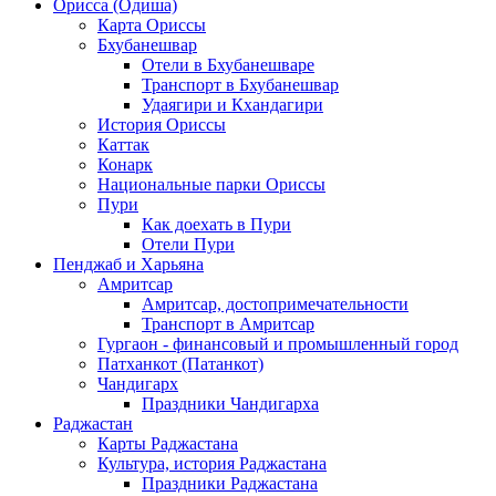
Орисса (Одиша)
Карта Ориссы
Бхубанешвар
Отели в Бхубанешваре
Транспорт в Бхубанешвар
Удаягири и Кхандагири
История Ориссы
Каттак
Конарк
Национальные парки Ориссы
Пури
Как доехать в Пури
Отели Пури
Пенджаб и Харьяна
Амритсар
Амритсар, достопримечательности
Транспорт в Амритсар
Гургаон - финансовый и промышленный город
Патханкот (Патанкот)
Чандигарх
Праздники Чандигарха
Раджастан
Карты Раджастана
Культура, история Раджастана
Праздники Раджастана