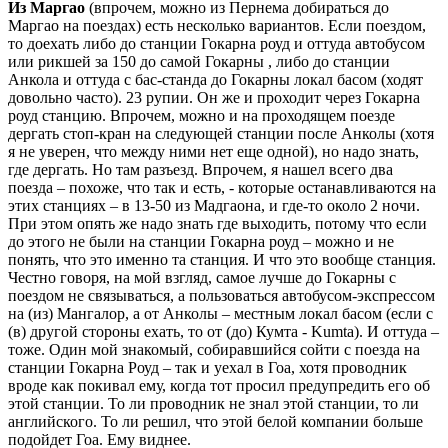
Из Маргао
(впрочем, можно из Пернема добираться до
Маргао на поездах) есть несколько вариантов. Если поездом,
то доехать либо до станции Гокарна роуд и оттуда автобусом
или рикшей за 150 до самой Гокарны , либо до станции
Анкола и оттуда с бас-станда до Гокарны локал басом (ходят
довольно часто). 23 рупии. Он же и проходит через Гокарна
роуд станцию. Впрочем, можно и на проходящем поезде
дергать стоп-кран на следующей станции после Анколы (хотя
я не уверен, что между ними нет еще одной), но надо знать,
где дергать. Но там разъезд. Впрочем, я нашел всего два
поезда – похоже, что так и есть, - которые останавливаются на
этих станциях – в 13-50 из Мадгаона, и где-то около 2 ночи.
При этом опять же надо знать где выходить, потому что если
до этого не были на станции Гокарна роуд – можно и не
понять, что это именно та станция. И что это вообще станция.
Честно говоря, на мой взгляд, самое лучше до Гокарны с
поездом не связываться, а пользоваться автобусом-экспрессом
на (из) Мангалор, а от Анколы – местным локал басом (если с
(в) другой стороны ехать, то от (до) Кумта - Kumta). И оттуда –
тоже. Один мой знакомый, собиравшийся сойти с поезда на
станции Гокарна Роуд – так и уехал в Гоа, хотя проводник
вроде как покивал ему, когда тот просил предупредить его об
этой станции. То ли проводник не знал этой станции, то ли
английского. То ли решил, что этой белой компании больше
подойдет Гоа. Ему виднее.