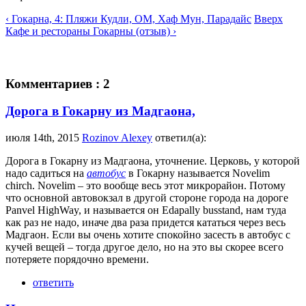
‹ Гокарна, 4: Пляжи Кудли, ОМ, Хаф Мун, Парадайс
Вверх
Кафе и рестораны Гокарны (отзыв) ›
Комментариев : 2
Дорога в Гокарну из Мадгаона,
июля 14th, 2015
Rozinov Alexey
ответил(а):
Дорога в Гокарну из Мадгаона, уточнение. Церковь, у которой
надо садиться на
автобус
в Гокарну называется Novelim
chirch. Novelim – это вообще весь этот микрорайон. Потому
что основной автовокзал в другой стороне города на дороге
Panvel HighWay, и называется он Edapally busstand, нам туда
как раз не надо, иначе два раза придется кататься через весь
Мадгаон. Если вы очень хотите спокойно засесть в автобус с
кучей вещей – тогда другое дело, но на это вы скорее всего
потеряете порядочно времени.
ответить