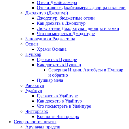
Отели Джайсалмера
Отели-люкс Джайсалмера - дворцы и хавели
Джодхпур (Джодпур)
Джодхпур, бюджетные отели
Как доехать в Джодхпур
Люкс-отели Джодхпура - дворцы и замки
Что посмотреть в Джодхпуре
Заповедники Раджастана
Осиан
Храмы Осиана
Пушкар
Где жить в Пушкаре
Как доехать в Пушкар
Северная Индия. Автобусы в Пушкар
и обратно
Пушкар мела
Ранакпур
Удайпур
Где жить в Удайпуре
Как доехать в Удайпур
Что посмотреть в Удайпуре
Читторгарх
Крепость Читторгарх
Северо-восточ.штаты
Аруначал прадеш