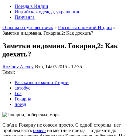
Поезда в Индии
Индийская одежда, украшения
Панчанга
Отзывы о путешествиях
»
Рассказы о южной Индии
»
Заметки индомана. Гокарна,2: Как доехать?
Заметки индомана. Гокарна,2: Как
доехать?
Rozinov Alexey
Втр, 14/07/2015 - 12:35
Темы:
Рассказы о южной Индии
автобус
Гоа
Гокарна
поезд
С ж\д в Гокарну не совсем просто. С одной стороны, нет
проблем взять
билет
на местные поезда – и доехать до
соседнего города Анкола или Карвар вдоль побережья. Ну