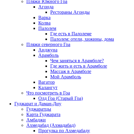
Пляжи Южного Гоа
Агонда
Рестораны Агонды
Варка
Колва
Палолем
Где есть в Палолеме
Палолем: отели, хижины, дома
Пляжи северного Гоа
Анджуна
Арамболь
Чем заняться в Арамболе?
Где жить и есть в Арамболе
Массаж в Арамболе
Мой Арамболь
Вагатор
Калангут
Что посмотреть в Гоа
Олд Гоа (Старый Гоа)
Гуджарат и Даман-Диу
Гуджаратцы
Карта Гуджарата
Амбаджи
Ахмедабад (Ахмадабад)
Прогулка по Ахмедабаду