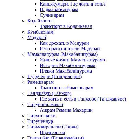
Каньякумари. Где жить и есть?
Падманабхапурам
Сучиндрам
Кодайканал
Транспорт в Кодайканал
Кумбаконам
Мадурай
Как доехать в Мадураи
Рестораны и отели Мадураи
Мамаллапурам (Махабалипурам)
Живые камни Мамаллапурама
История Махабалипурама
Пляжи Махабалипурама
Пудучерри (Пондичерри)
Рамешварам
Транспорт в Рамешварам
Танджавур (Танжор)
Где жить и есть в Танжоре (Танджавуре)
Тируваннамалаи
Ашрам Рамана Махарши
Тирунелвели
Тиручендур
Тируччирапали (Тричи)
Шрирангам
Транкебар (Тарангамбади)