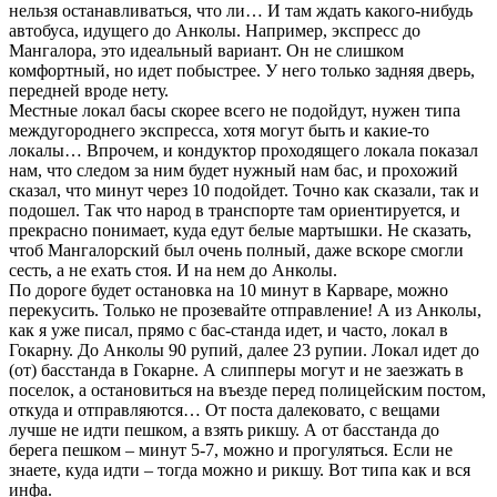
нельзя останавливаться, что ли… И там ждать какого-нибудь
автобуса, идущего до Анколы. Например, экспресс до
Мангалора, это идеальный вариант. Он не слишком
комфортный, но идет побыстрее. У него только задняя дверь,
передней вроде нету.
Местные локал басы скорее всего не подойдут, нужен типа
междугороднего экспресса, хотя могут быть и какие-то
локалы… Впрочем, и кондуктор проходящего локала показал
нам, что следом за ним будет нужный нам бас, и прохожий
сказал, что минут через 10 подойдет. Точно как сказали, так и
подошел. Так что народ в транспорте там ориентируется, и
прекрасно понимает, куда едут белые мартышки. Не сказать,
чтоб Мангалорский был очень полный, даже вскоре смогли
сесть, а не ехать стоя. И на нем до Анколы.
По дороге будет остановка на 10 минут в Карваре, можно
перекусить. Только не прозевайте отправление! А из Анколы,
как я уже писал, прямо с бас-станда идет, и часто, локал в
Гокарну. До Анколы 90 рупий, далее 23 рупии. Локал идет до
(от) басстанда в Гокарне. А слипперы могут и не заезжать в
поселок, а остановиться на въезде перед полицейским постом,
откуда и отправляются… От поста далековато, с вещами
лучше не идти пешком, а взять рикшу. А от басстанда до
берега пешком – минут 5-7, можно и прогуляться. Если не
знаете, куда идти – тогда можно и рикшу. Вот типа как и вся
инфа.