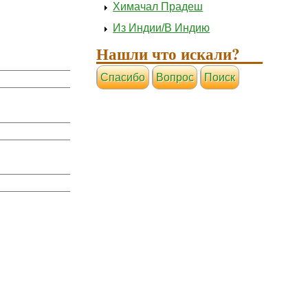
Химачал Прадеш
Из Индии/В Индию
Нашли что искали?
Cпасибо
Вопрос
Поиск