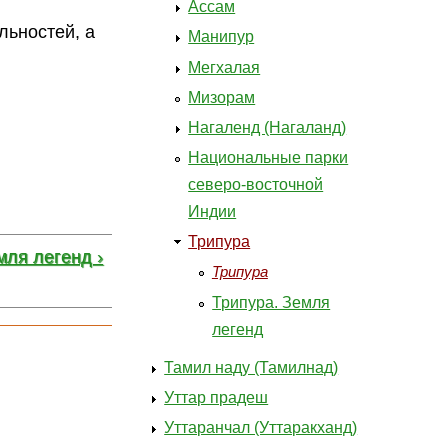
Ассам
льностей, а
Манипур
Мегхалая
Мизорам
Нагаленд (Нагаланд)
Национальные парки
северо-восточной
Индии
Трипура
мля легенд ›
Трипура
Трипура. Земля
легенд
Тамил наду (Тамилнад)
Уттар прадеш
Уттаранчал (Уттаракханд)