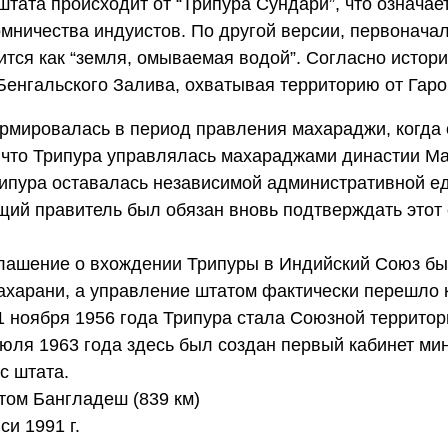
штата происходит от “Трипура Сундари”, что означае
омничества индуистов. По другой версии, первонача
ится как “земля, омываемая водой”. Согласно истори
енгальского Залива, охватывая территорию от Гаро
рмировалась в период правления махараджи, когда
 что Трипура управлялась махараджами династии Ма
рипура оставалась независимой административной е
ий правитель был обязан вновь подтверждать этот 
глашение о вхождении Трипуры в Индийский Союз б
ахарани, а управление штатом фактически перешло 
 1 ноября 1956 года Трипура стала Союзной территор
июля 1963 года здесь был создан первый кабинет ми
с штата.
атом Бангладеш (839 км)
си 1991 г.