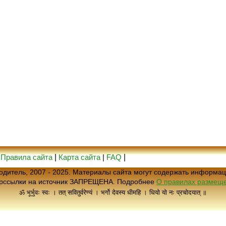
|
Правила сайта
|
Карта сайта
|
FAQ
|
еводитель, 2007 - 2025. Материалы сайта могут содержать информац
ерссылки на источник ЗАПРЕЩЕНА. Подробнее
О правилах размеще
ॐ भूर्भुवः स्वः । तत् सवितुर्वरेण्यं । भर्गो देवस्य धीमहि । धियो यो नः प्रचोदयात् ॥