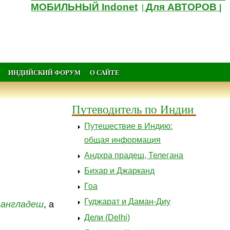
МОБИЛЬНЫЙ Indonet
Для АВТОРОВ
|
|
ИНДИЙСКИЙ ФОРУМ
О САЙТЕ
Путеводитель по Индии
Путешествие в Индию:
общая информация
Андхра прадеш, Телегана
Бихар и Джарканд
Гоа
Гуджарат и Даман-Диу
англадеш
, а
Дели (Delhi)