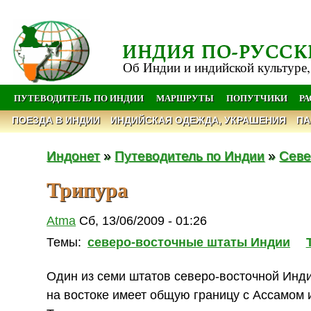
ИНДИЯ ПО-РУССК
Об Индии и индийской культуре,
ПУТЕВОДИТЕЛЬ ПО ИНДИИ
МАРШРУТЫ
ПОПУТЧИКИ
Р
ПОЕЗДА В ИНДИИ
ИНДИЙСКАЯ ОДЕЖДА, УКРАШЕНИЯ
ПА
Индонет
»
Путеводитель по Индии
»
Севе
Трипура
Atma
Сб, 13/06/2009 - 01:26
Темы:
северо-восточные штаты Индии
Один из семи штатов северо-восточной Индии
на востоке имеет общую границу с Ассамом