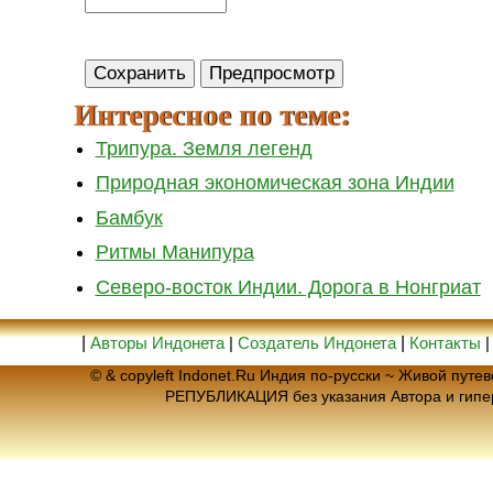
Интересное по теме:
Трипура. Земля легенд
Природная экономическая зона Индии
Бамбук
Ритмы Манипура
Северо-восток Индии. Дорога в Нонгриат
|
Авторы Индонета
|
Создатель Индонета
|
Контакты
© & copyleft Indonet.Ru Индия по-русски ~ Живой пут
РЕПУБЛИКАЦИЯ без указания Автора и гип