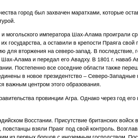
ества город был захвачен маратхами, которые оста
турой.
а и могольского императора Шах-Алама проиграли с
и их государства, а оставили в крепости Праяга свой 
ию для вторжения на северо-запад. В последствие, 
 Шах-Алама и передал его Авадху. В 1801 г. наваб 
ании. Постепенно все соседние области также пере
единены в новое президентство – Северо-Западные
лся важным центром этого образования.
равительства провинции Агра. Однако через год его
Индийском Восстании. Присутствие британских войск 
, повстанцы взяли Праяг под свой контроль. Возгла
им из первых борцов с иноземным господством. Пос