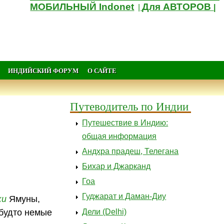
МОБИЛЬНЫЙ Indonet
Для АВТОРОВ
|
|
ИНДИЙСКИЙ ФОРУМ
О САЙТЕ
Путеводитель по Индии
Путешествие в Индию:
общая информация
Андхра прадеш, Телегана
Бихар и Джарканд
Гоа
Гуджарат и Даман-Диу
ки
Ямуны,
Дели (Delhi)
 будто немые