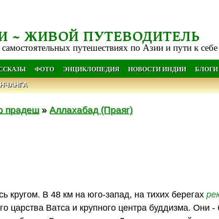
И ~ ЖИВОЙ ПУТЕВОДИТЕЛЬ
 самостоятельных путешествиях по Азии и пути к себе
АССКАЗЫ
ФОТО
ЭНЦИКЛОПЕДИЯ
НОВОСТИ ИНДИИ
БЛОГИ
НЧАНГА
р прадеш
»
Аллахабад (Праяг)
ь кругом. В 48 км на юго-запад, на тихих берегах
ре
о царства Ватса и крупного центра буддизма. Они -