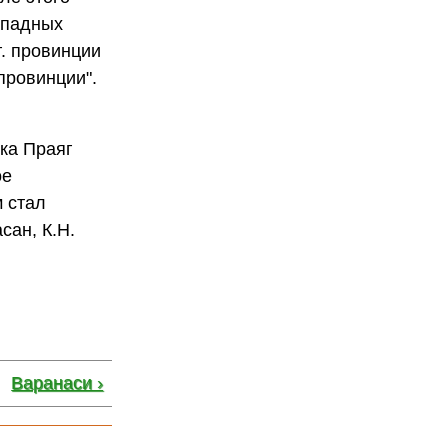
падных
г. провинции
провинции".
ека Праяг
ое
 стал
сан, К.Н.
Варанаси ›