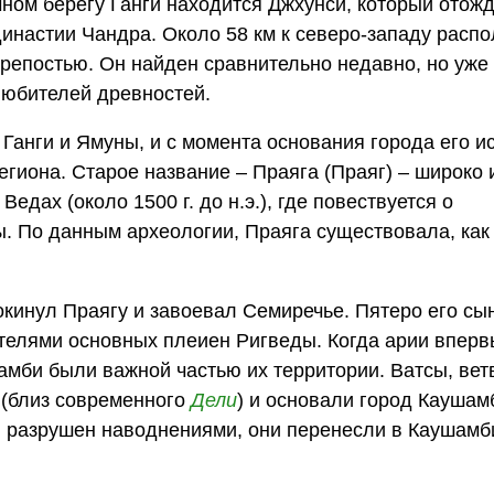
чном берегу Ганги находится Джхунси, который отож
инастии Чандра. Около 58 км к северо-западу расп
репостью. Он найден сравнительно недавно, но уже
любителей древностей.
Ганги и Ямуны, и с момента основания города его и
егиона. Старое название – Праяга (Праяг) – широко 
едах (около 1500 г. до н.э.), где повествуется о
 По данным археологии, Праяга существовала, как
окинул Праягу и завоевал Семиречье. Пятеро его сы
ителями основных плеиен Ригведы. Когда арии вперв
шамби были важной частью их территории. Ватсы, вет
 (близ современного
Дели
) и основали город Каушам
л разрушен наводнениями, они перенесли в Каушамб