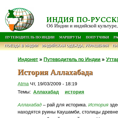
ИНДИЯ ПО-РУССК
Об Индии и индийской культуре,
ПУТЕВОДИТЕЛЬ ПО ИНДИИ
МАРШРУТЫ
ПОПУТЧИКИ
Р
ПОЕЗДА В ИНДИИ
ИНДИЙСКАЯ ОДЕЖДА, УКРАШЕНИЯ
ПА
Индонет
»
Путеводитель по Индии
»
Утта
История Аллахабада
Atma
Чт, 19/03/2009 - 18:19
Темы:
Аллахабад
история
Аллахабад
– рай для историка.
История
здес
находятся руины Каушамби, столицы древнег