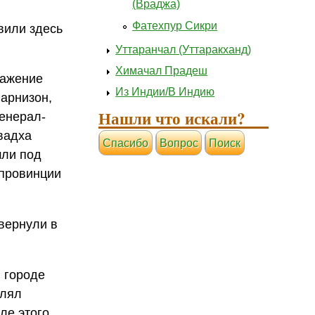
(Враджа)
Фатехпур Сикри
вили здесь
Уттаранчал (Уттаракханд)
Химачал Прадеш
ражение
Из Индии/В Индию
гарнизон,
Нашли что искали?
генерал-
Авадха
Cпасибо
Вопрос
Поиск
шли под
 провинции
 вернули в
в городе
влял
ле этого