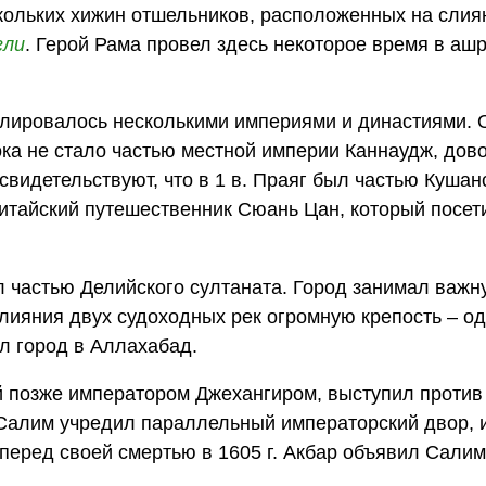
скольких хижин отшельников, расположенных на слия
гли
. Герой Рама провел здесь некоторое время в аш
олировалось несколькими империями и династиями. 
ока не стало частью местной империи Каннаудж, дов
свидетельствуют, что в 1 в. Праяг был частью Кушан
итайский путешественник Сюань Цан, который посет
л частью Делийского султаната. Город занимал важн
слияния двух судоходных рек огромную крепость – од
л город в Аллахабад.
й позже императором Джехангиром, выступил против 
. Салим учредил параллельный императорский двор, 
 перед своей смертью в 1605 г. Акбар объявил Сали