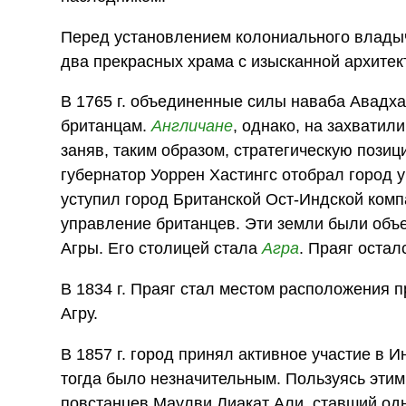
Перед установлением колониального владыч
два прекрасных храма с изысканной архитек
В 1765 г. объединенные силы наваба Авадх
британцам.
Англичане
, однако, на захватил
заняв, таким образом, стратегическую позиц
губернатор Уоррен Хастингс отобрал город у
уступил город Британской Ост-Индской комп
управление британцев. Эти земли были объ
Агры. Его столицей стала
Агра
. Праяг оста
В 1834 г. Праяг стал местом расположения п
Агру.
В 1857 г. город принял активное участие в 
тогда было незначительным. Пользуясь этим
повстанцев Маулви Лиакат Али, ставший одн