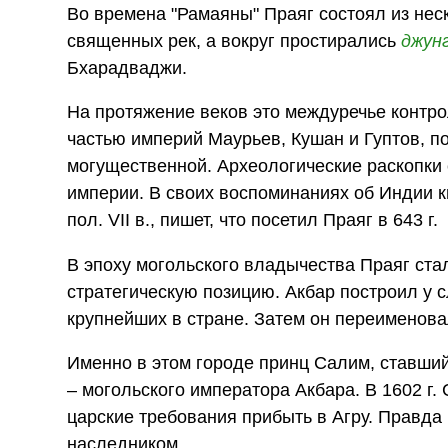
Во времена "Рамаяны" Праяг состоял из не
священных рек, а вокруг простирались
джун
Бхарадваджи.
На протяжение веков это междуречье контр
частью империй Маурьев, Кушан и Гуптов, п
могущественной. Археологические раскопки 
империи. В своих воспоминаниях об Индии к
пол. VII в., пишет, что посетил Праяг в 643 г.
В эпоху могольского владычества Праяг ста
стратегическую позицию. Акбар построил у 
крупнейших в стране. Затем он переименова
Именно в этом городе принц Салим, ставши
– могольского императора Акбара. В 1602 г
царские требования прибыть в Агру. Правда
наследником.