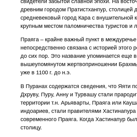
свидетели забытой славной эпохи. На восто
древним городом Пратистханпур, столицей д
средневековый город Кара с внушительной к
крупным местом паломничества туристов и 
Праяга – крайне важный пункт в междуречье 
непосредственно связана с историей этого р
до сих пор. Это название упоминается еще в В
вышеупомянутом жертвоприношении Брахмы.
уже в 1100 г. до н.э.
В Пуранах содержатся сведения, что Яяти п
Дхруву, Пуру, Анну и Турвашу стали прарод
территории т.н. Арьяварты, Праяга или Кау
индоариев, стали правителями Хастинапура
современного Праяга. Когда Хастинапур бы
столицу.