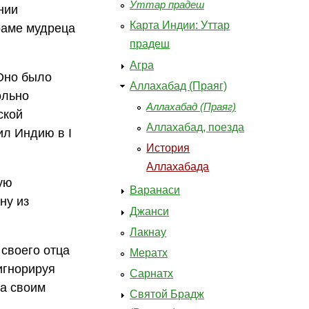
Уттар прадеш
нии
Карта Индии: Уттар
раме мудреца
прадеш
Агра
Оно было
Аллахабад (Праяг)
ольно
Аллахабад (Праяг)
ской
Аллахабад, поезда
ил Индию в I
История
Аллахабада
ую
Варанаси
ну из
Джанси
Лакнау
своего отца
Мератх
игнорируя
Сарнатх
ма своим
Святой Брадж