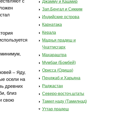
дествляют с
Джамму и Кашмир
оложен
Зап.Бенгал и Сикким
 стал
Индийские острова
Карнатака
Керала
стория
используется
Мадхья прадеш и
Чхаттисгарх
 минимум,
Махараштра
Мумбаи (Бомбей)
Орисса (Одиша)
новей – Яду,
Пенджаб и Харьяна
ые осели на
Раджастан
вь древних
би, близ
Северо-восточ.штаты
и свою
Тамил наду (Тамилнад)
Уттар прадеш