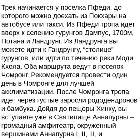
Трек начинается у поселка Пфеди, до
которого можно доехать из Покхары на
автобусе или такси. Из Пфеди тропа идет
вверх к селению гурунгов Дампус, 1700м,
Потана и Ландрунг. Из Ландрунга вы
можете идти к Гандрунгу, “столице”
гурунгов, или идти по течению реки Моди
Кхола. Оба маршрута ведут в поселок
Чомронг. Рекомендуется провести один
день в Чомронге для лучшей
акклиматизации. После Чомронга тропа
идет через густые заросли рододендронов
и бамбука. Дойдя до пещеры Хинку, вы
вступаете уже в Cвятилище Аннапурны –
громадный амфитеатр, окруженный
вершинами Аннапурна I, II, III, и