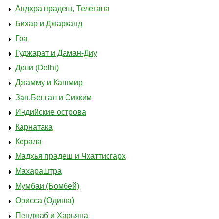
Андхра прадеш, Телегана
Бихар и Джарканд
Гоа
Гуджарат и Даман-Диу
Дели (Delhi)
Джамму и Кашмир
Зап.Бенгал и Сикким
Индийские острова
Карнатака
Керала
Мадхья прадеш и Чхаттисгарх
Махараштра
Мумбаи (Бомбей)
Орисса (Одиша)
Пенджаб и Харьяна