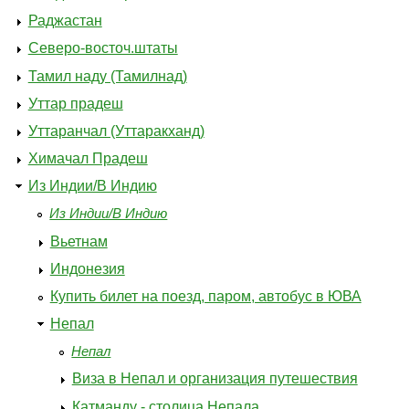
Раджастан
Северо-восточ.штаты
Тамил наду (Тамилнад)
Уттар прадеш
Уттаранчал (Уттаракханд)
Химачал Прадеш
Из Индии/В Индию
Из Индии/В Индию
Вьетнам
Индонезия
Купить билет на поезд, паром, автобус в ЮВА
Непал
Непал
Виза в Непал и организация путешествия
Катманду - столица Непала