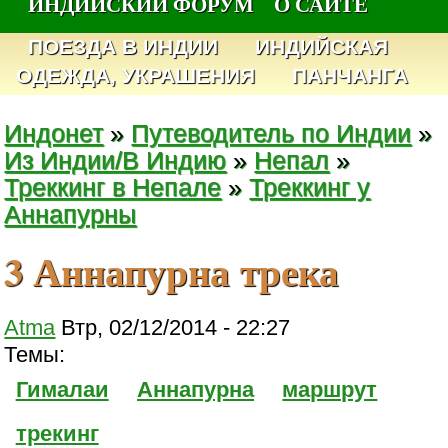
ИНДИЙСКИЙ ФОРУМ
О САЙТЕ
ПОЕЗДА В ИНДИИ
ИНДИЙСКАЯ
ОДЕЖДА, УКРАШЕНИЯ
ПАНЧАНГА
Индонет
»
Путеводитель по Индии
»
Из Индии/В Индию
»
Непал
»
Треккинг в Непале
»
Треккинг у
Аннапурны
3 Аннапурна трека
Atma
Втр, 02/12/2014 - 22:27
Темы:
Гималаи
Аннапурна
маршрут
трекинг