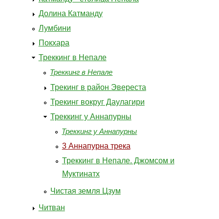
Долина Катманду
Лумбини
Покхара
Треккинг в Непале
Треккинг в Непале
Трекинг в район Эвереста
Трекинг вокруг Даулагири
Треккинг у Аннапурны
Треккинг у Аннапурны
3 Аннапурна трека
Треккинг в Непале. Джомсом и
Муктинатх
Чистая земля Цзум
Читван