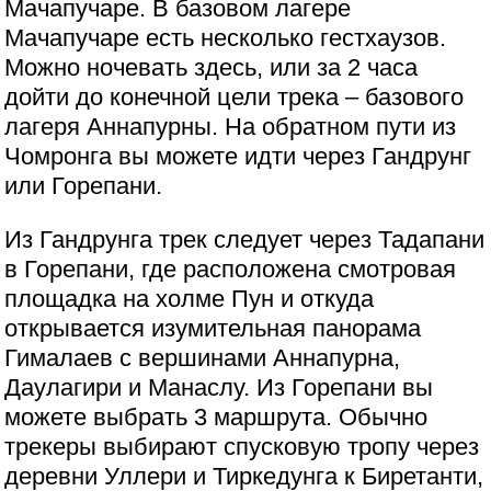
Мачапучаре. В базовом лагере
Мачапучаре есть несколько гестхаузов.
Можно ночевать здесь, или за 2 часа
дойти до конечной цели трека – базового
лагеря Аннапурны. На обратном пути из
Чомронга вы можете идти через Гандрунг
или Горепани.
Из Гандрунга трек следует через Тадапани
в Горепани, где расположена смотровая
площадка на холме Пун и откуда
открывается изумительная панорама
Гималаев с вершинами Аннапурна,
Даулагири и Манаслу. Из Горепани вы
можете выбрать 3 маршрута. Обычно
трекеры выбирают спусковую тропу через
деревни Уллери и Тиркедунга к Биретанти,