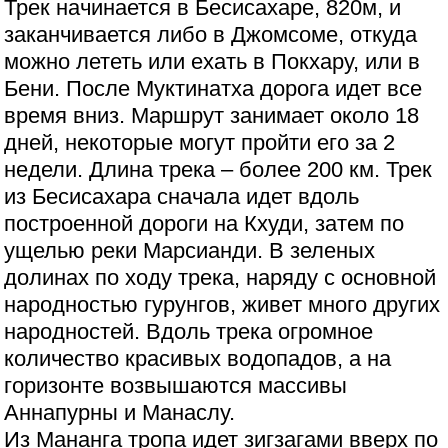
Трек начинается в Бесисахаре, 820м, и
заканчивается либо в Джомсоме, откуда
можно лететь или ехать в Покхару, или в
Бени. После Муктинатха дорога идет все
время вниз. Маршрут занимает около 18
дней, некоторые могут пройти его за 2
недели. Длина трека – более 200 км. Трек
из Бесисахара сначала идет вдоль
построенной дороги на Кхуди, затем по
ущелью реки Марсианди. В зеленых
долинах по ходу трека, наряду с основной
народностью гурунгов, живет много других
народностей. Вдоль трека огромное
количество красивых водопадов, а на
горизонте возвышаются массивы
Аннапурны и Манаслу.
Из Мананга тропа идет зигзагами вверх по