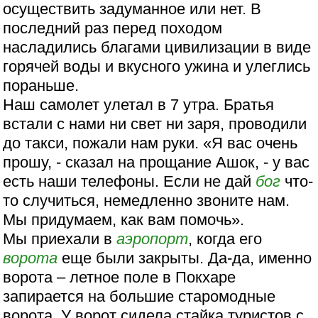
осуществить задуманное или нет. В
последний раз перед походом
насладились благами цивилизации в виде
горячей воды и вкусного ужина и улеглись
пораньше.
Наш самолет улетал в 7 утра. Братья
встали с нами ни свет ни заря, проводили
до такси, пожали нам руки. «Я вас очень
прошу, - сказал на прощание Ашок, - у вас
есть наши телефоны. Если не дай
бог
что-
то случиться, немедленно звоните нам.
Мы придумаем, как вам помочь».
Мы приехали в
аэропорт
, когда его
ворота
еще были закрыты. Да-да, именно
ворота – летное поле в Покхаре
запирается на большие старомодные
ворота. У ворот сидела стайка туристов с