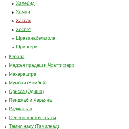
Халебид
Хампи
Хассан
Хоспет
Шраванабелагола
Шрингери
Керала
Мадхья прадеш и Чхаттисгарх
Махараштра
Мумбаи (Бомбей)
Орисса (Одиша)
Пенджаб и Харьяна
Раджастан
Северо-восточ.штаты
Тамил наду (Тамилнад)