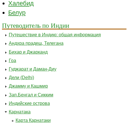
Халебид
Белур
Путеводитель по Индии
Путешествие в Индию: общая информация
Андхра прадеш, Телегана
Бихар и Джарканд
Гоа
Гуджарат и Даман-Диу
Дели (Delhi)
Джамму и Кашмир
Зап.Бенгал и Сикким
Индийские острова
Карнатака
Карта Карнатаки