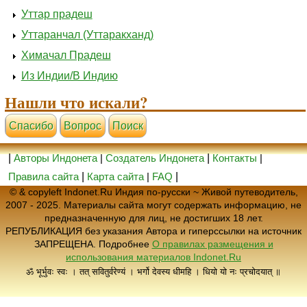
Уттар прадеш
Уттаранчал (Уттаракханд)
Химачал Прадеш
Из Индии/В Индию
Нашли что искали?
Cпасибо
Вопрос
Поиск
|
Авторы Индонета
|
Создатель Индонета
|
Контакты
|
Правила сайта
|
Карта сайта
|
FAQ
|
© & copyleft Indonet.Ru Индия по-русски ~ Живой путеводитель,
2007 - 2025. Материалы сайта могут содержать информацию, не
предназначенную для лиц, не достигших 18 лет.
РЕПУБЛИКАЦИЯ без указания Автора и гиперссылки на источник
ЗАПРЕЩЕНА. Подробнее
О правилах размещения и
использования материалов Indonet.Ru
ॐ भूर्भुवः स्वः । तत् सवितुर्वरेण्यं । भर्गो देवस्य धीमहि । धियो यो नः प्रचोदयात् ॥