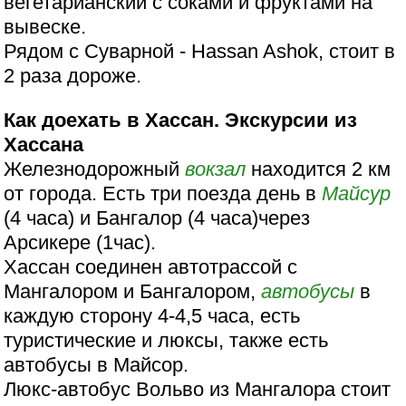
вегетарианский с соками и фруктами на
вывеске.
Рядом с Суварной - Hassan Ashok, стоит в
2 раза дороже.
Как доехать в Хассан. Экскурсии из
Хассана
Железнодорожный
вокзал
находится 2 км
от города. Есть три поезда день в
Майсур
(4 часа) и Бангалор (4 часа)через
Арсикере (1час).
Хассан соединен автотрассой с
Мангалором и Бангалором,
автобусы
в
каждую сторону 4-4,5 часа, есть
туристические и люксы, также есть
автобусы в Майсор.
Люкс-автобус Вольво из Мангалора стоит