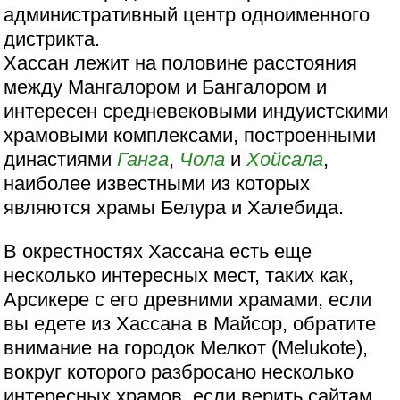
административный центр одноименного
дистрикта.
Хассан лежит на половине расстояния
между Мангалором и Бангалором и
интересен средневековыми индуистскими
храмовыми комплексами, построенными
династиями
Ганга
,
Чола
и
Хойсала
,
наиболее известными из которых
являются храмы Белура и Халебида.
В окрестностях Хассана есть еще
несколько интересных мест, таких как,
Арсикере с его древними храмами, если
вы едете из Хассана в Майсор, обратите
внимание на городок Мелкот (Melukote),
вокруг которого разбросано несколько
интересных храмов, если верить сайтам