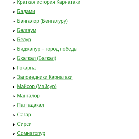
Краткая история Карнатаки
Бадами
Бангалор (Бенгалуру)
Белгаум
Белур
Биджапур – город победы
Бхаткал (Баткал)
Гокарна
Заповедники Карнатаки
Майсор (Майсур)
Мангалор
Паттадакал
Сагар
Сирси
Сомнатхпур