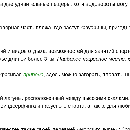
 две удивительные пещеры, хотя водовороты могут
верная часть пляжа, где растут казуарины, пригодн
й и видов отдыха, возможностей для занятий спорто
жье длиной более 3 км.
Наиболее пафосное место, к
 красивая
природа
, здесь можно загорать, плавать, н
й лагуны, расположенный между высокими скалами.
виндсерфинга и парусного спорта, а также для люб
звестен также своей деревней «морских цыган»: бр