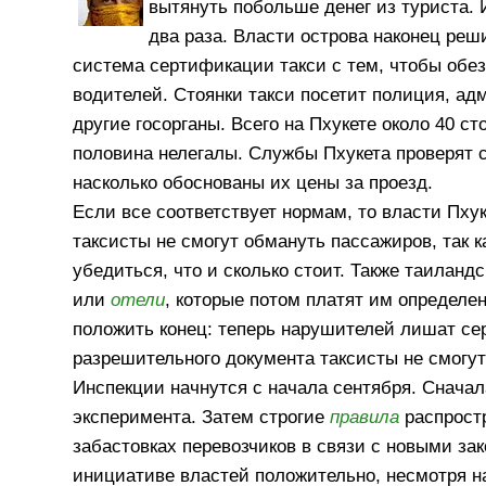
вытянуть побольше денег из туриста. 
два раза. Власти острова наконец реш
система сертификации такси с тем, чтобы обе
водителей. Стоянки такси посетит полиция, ад
другие госорганы. Всего на Пхукете около 40 ст
половина нелегалы. Службы Пхукета проверят с
насколько обоснованы их цены за проезд.
Если все соответствует нормам, то власти Пх
таксисты не смогут обмануть пассажиров, так к
убедиться, что и сколько стоит. Также таиланд
или
отели
, которые потом платят им определе
положить конец: теперь нарушителей лишат сер
разрешительного документа таксисты не смогут
Инспекции начнутся с начала сентября. Сначал
эксперимента. Затем строгие
правила
распростр
забастовках перевозчиков в связи с новыми за
инициативе властей положительно, несмотря на