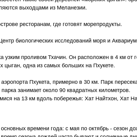
вляются выходцами из Меланезии.
строве ресторанам, где готовят морепродукты.
Центр биологических исследований моря и Аквариум
а узким проливом Тхачин. Он расположен в 4 км от 
х цыган, одна из самых больших на Пхукете.
эропорта Пхукета, примерно в 30 км. Парк пересек
 парка занимает около 90 квадратных километров.
ися на 13 км вдоль побережья: Хат Найтхон, Хат На
основных времени года: с мая по октябрь - сезон до
о время сезона дождей часто бывают и солнечные дн