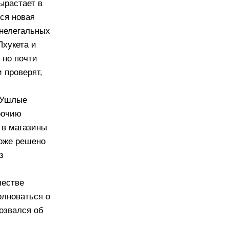
ырастает в
ся новая
 нелегальных
Пхукета и
 но почти
 проверят,
. Ушлые
оочию
ы в магазины
тоже решено
з
честве
олноваться о
озвался об