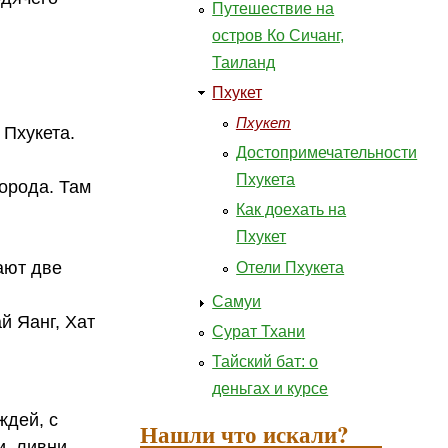
Путешествие на
остров Ко Сичанг,
Таиланд
Пхукет
Пхукет
 Пхукета.
Достопримечательности
Пхукета
города. Там
Как доехать на
Пхукет
ают две
Отели Пхукета
Самуи
й Яанг, Хат
Сурат Тхани
Тайский бат: о
деньгах и курсе
ждей, с
Нашли что искали?
и, ливни