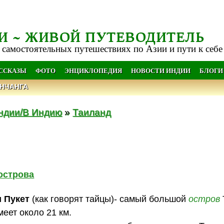
И ~ ЖИВОЙ ПУТЕВОДИТЕЛЬ
 самостоятельных путешествиях по Азии и пути к себе
АССКАЗЫ
ФОТО
ЭНЦИКЛОПЕДИЯ
НОВОСТИ ИНДИИ
БЛОГИ
НЧАНГА
ндии/В Индию
»
Таиланд
острова
и Пукет
(как говорят тайцы)- самый большой
остров
меет около 21 км.