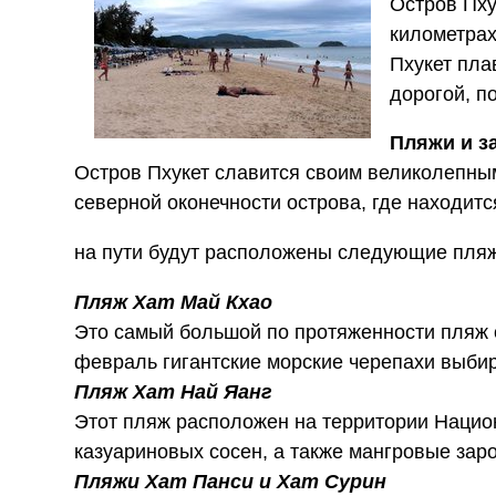
Остров Пху
километрах
Пхукет пл
дорогой, п
Пляжи и з
Остров Пхукет славится своим великолепным
северной оконечности острова, где находит
на пути будут расположены следующие пляжи
Пляж Хат Май Кхао
Это самый большой по протяженности пляж 
февраль гигантские морские черепахи выбир
Пляж Хат Най Яанг
Этот пляж расположен на территории Нацио
казуариновых сосен, а также мангровые зар
Пляжи Хат Панси и Хат Сурин