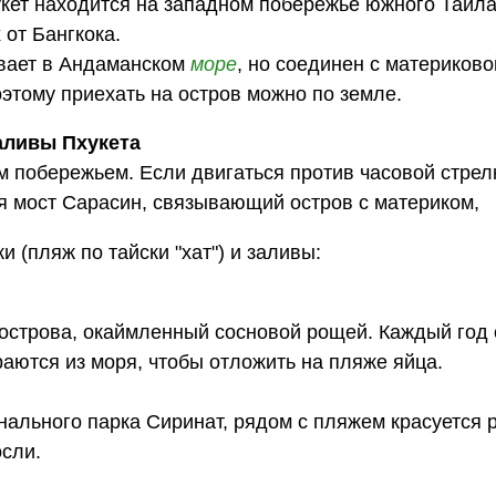
кет находится на западном побережье южного Таила
 от Бангкока.
авает в Андаманском
море
, но соединен с материков
оэтому приехать на остров можно по земле.
аливы Пхукета
 побережьем. Если двигаться против часовой стрел
ся мост Сарасин, связывающий остров с материком,
 (пляж по тайски "хат") и заливы:
острова, окаймленный сосновой рощей. Каждый год 
аются из моря, чтобы отложить на пляже яйца.
нального парка Сиринат, рядом с пляжем красуется 
осли.