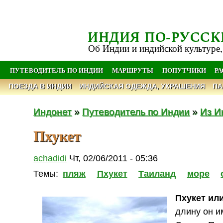
ИНДИЯ ПО-РУССК
Об Индии и индийской культуре,
ПУТЕВОДИТЕЛЬ ПО ИНДИИ
МАРШРУТЫ
ПОПУТЧИКИ
Р
ПОЕЗДА В ИНДИИ
ИНДИЙСКАЯ ОДЕЖДА, УКРАШЕНИЯ
ПА
Индонет
»
Путеводитель по Индии
»
Из И
Пхукет
achadidi
Чт, 02/06/2011 - 05:36
Темы:
пляж
Пхукет
Таиланд
море
Пхукет ил
длину он и