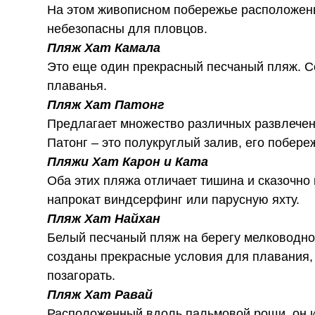
На этом живописном побережье расположены
небезопасны для пловцов.
Пляж Хат Камала
Это еще один прекрасный песчаный пляж. Се
плаванья.
Пляж Хат Патонг
Предлагает множество различных развлечени
Патонг – это полукруглый залив, его побере
Пляжи Хат Карон и Ката
Оба этих пляжа отличает тишина и сказочно
напрокат виндсерфинг или парусную яхту.
Пляж Хат Найхан
Белый песчаный пляж на берегу мелководно
созданы прекрасные условия для плавания, 
позагорать.
Пляж Хат Равай
Расположенный вдоль пальмовой рощи, он и