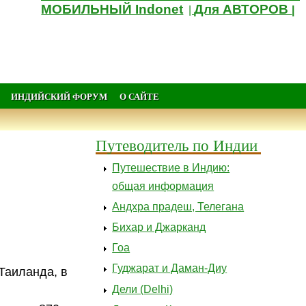
МОБИЛЬНЫЙ Indonet
Для АВТОРОВ
|
|
ИНДИЙСКИЙ ФОРУМ
О САЙТЕ
Путеводитель по Индии
Путешествие в Индию:
общая информация
Андхра прадеш, Телегана
Бихар и Джарканд
Гоа
Гуджарат и Даман-Диу
Таиланда, в
Дели (Delhi)