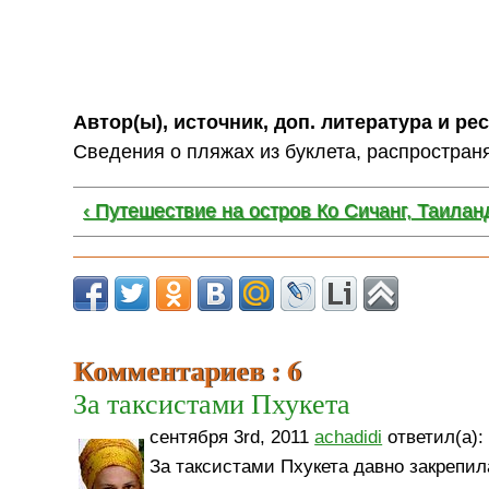
Автор(ы), источник, доп. литература и ре
Сведения о пляжах из буклета, распростра
‹ Путешествие на остров Ко Сичанг, Таилан
Комментариев : 6
За таксистами Пхукета
сентября 3rd, 2011
achadidi
ответил(а):
За таксистами Пхукета давно закрепи