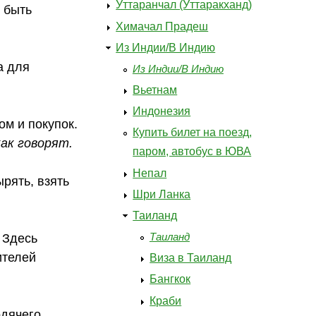
Уттаранчал (Уттаракханд)
 быть
Химачал Прадеш
Из Индии/В Индию
а для
Из Индии/В Индию
Вьетнам
Индонезия
м и покупок.
Купить билет на поезд,
ак говорят.
паром, автобус в ЮВА
Непал
ырять, взять
Шри Ланка
Таиланд
Таиланд
 Здесь
ителей
Виза в Таиланд
Бангкок
Краби
одячего