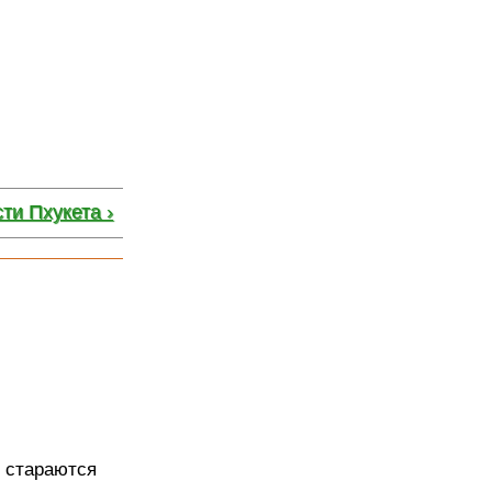
ти Пхукета ›
и стараются