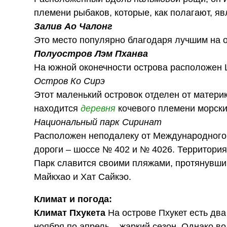
племени рыбаков, которые, как полагают, я
Залив Ао Чалонг
Это место популярно благодаря лучшим на о
Полуостров Лэм Пханва
На южной оконечности острова расположен 
Остров Ко Сирэ
Этот маленький островок отделен от материк
находится
деревня
кочевого племени морски
Национальный парк Сиринат
Расположен неподалеку от Международного а
дороги – шоссе № 402 и № 4026. Территория
Парк славится своими пляжами, протянувшим
Майкхао и Хат Сайкэо.
Климат и погода:
Климат Пхукета
На острове Пхукет есть два 
ноября по апрель – жаркий сезон. Однако в