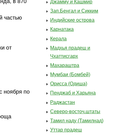
нда, в 870
Джамму и Кашмир
Зап.Бенгал и Сикким
ой частью
Индийские острова
Карнатака
Керала
ки от
Мадхья прадеш и
Чхаттисгарх
Махараштра
Мумбаи (Бомбей)
Орисса (Одиша)
с ноября по
Пенджаб и Харьяна
Раджастан
Северо-восточ.штаты
роща
Тамил наду (Тамилнад)
Уттар прадеш