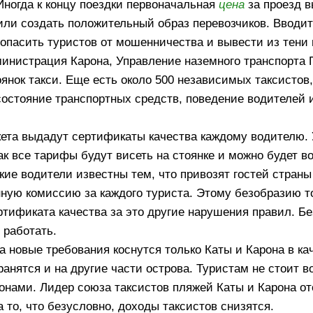
Иногда к концу поездки первоначальная
цена
за проезд в
или создать положительный образ перевозчиков. Вводит
зопасить туристов от мошенничества и вывести из тени
министрация Карона, Управление наземного транспорта 
оянок такси. Еще есть около 500 независимых таксистов,
остояние транспортных средств, поведение водителей и
укета выдадут сертификаты качества каждому водителю
ак все тарифы будут висеть на стоянке и можно будет в
ские водители известны тем, что привозят гостей стран
нную комиссию за каждого туриста. Этому безобразию 
тификата качества за это другие нарушения правил. Бе
 работать.
а новые требования коснутся только Каты и Карона в ка
анятся и на другие части острова. Туристам не стоит в
конами. Лидер союза таксистов пляжей Каты и Карона от
 то, что безусловно, доходы таксистов снизятся.