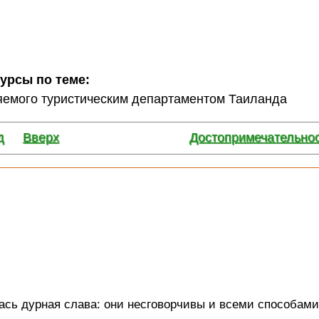
сурсы по теме:
няемого туристическим департаментом Таиланда
д
Вверх
Достопримечательнос
лась дурная слава: они несговорчивы и всеми способам