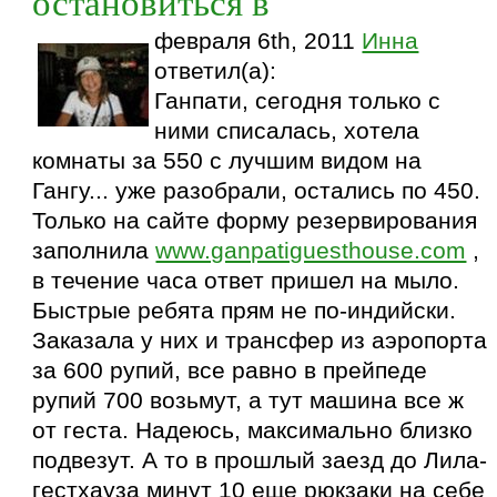
остановиться в
февраля 6th, 2011
Инна
ответил(а):
Ганпати, сегодня только с
ними списалась, хотела
комнаты за 550 с лучшим видом на
Гангу... уже разобрали, остались по 450.
Только на сайте форму резервирования
заполнила
www.ganpatiguesthouse.com
,
в течение часа ответ пришел на мыло.
Быстрые ребята прям не по-индийски.
Заказала у них и трансфер из аэропорта
за 600 рупий, все равно в прейпеде
рупий 700 возьмут, а тут машина все ж
от геста. Надеюсь, максимально близко
подвезут. А то в прошлый заезд до Лила-
гестхауза минут 10 еще рюкзаки на себе