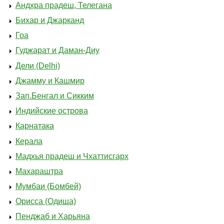
Андхра прадеш, Телегана
Бихар и Джарканд
Гоа
Гуджарат и Даман-Диу
Дели (Delhi)
Джамму и Кашмир
Зап.Бенгал и Сикким
Индийские острова
Карнатака
Керала
Мадхья прадеш и Чхаттисгарх
Махараштра
Мумбаи (Бомбей)
Орисса (Одиша)
Пенджаб и Харьяна