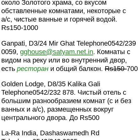
около Золотого храма, со вкусом
обставленные комнатами, некоторые с
a/c, чистые ванные и горячей водой.
Rs150-1000
Ganpati, D3/24 Mir Ghat Telephone0542/239
0059,
gghouse@satyam.net.in
. Комнаты с
видом на реку или во внутренний двор,
есть
ресторан
и общий балкон.
Rs150-
700
Golden Lodge, D8/35 Kalika Gali
Telephone0542/232 878. Чистый отель с
большим разнообразием комнат (с и без
ванных и a/c), размещенных вокруг
центрального двора. До Rs500
La-Ra India, Dashaswamedh Rd