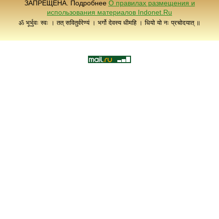
ЗАПРЕЩЕНА. Подробнее
О правилах размещения и
использования материалов Indonet.Ru
ॐ भूर्भुवः स्वः । तत् सवितुर्वरेण्यं । भर्गो देवस्य धीमहि । धियो यो नः प्रचोदयात् ॥