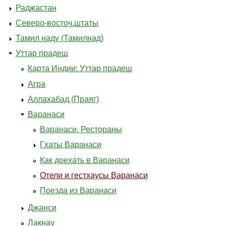
Раджастан
Северо-восточ.штаты
Тамил наду (Тамилнад)
Уттар прадеш
Карта Индии: Уттар прадеш
Агра
Аллахабад (Праяг)
Варанаси
Варанаси. Рестораны
Гхаты Варанаси
Как доехать в Варанаси
Отели и гестхаусы Варанаси
Поезда из Варанаси
Джанси
Лакнау