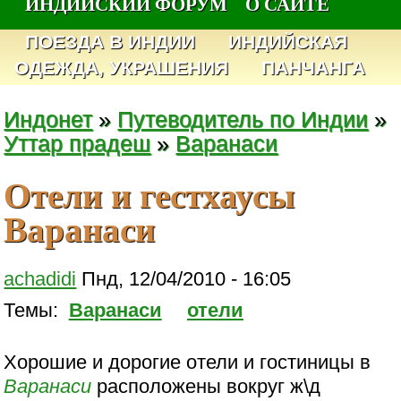
ИНДИЙСКИЙ ФОРУМ
О САЙТЕ
ПОЕЗДА В ИНДИИ
ИНДИЙСКАЯ
ОДЕЖДА, УКРАШЕНИЯ
ПАНЧАНГА
Индонет
»
Путеводитель по Индии
»
Уттар прадеш
»
Варанаси
Отели и гестхаусы
Варанаси
achadidi
Пнд, 12/04/2010 - 16:05
Темы:
Варанаси
отели
Хорошие и дорогие отели и гостиницы в
Варанаси
расположены вокруг ж\д