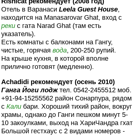
Rishicat рекомендует (2008 год)
Отель в Варанаси
Leela Guest House
,
находится на Manasarovar Ghat, вход с
реки
с гата Narad Ghat (там есть
указатель).
Есть комнаты с балконами на Гангу,
чистые, горячая
вода
, 200-250 рупий.
На крыше кухня, в которой вполне
прилично готовят (медленно).
Achadidi рекомендует (осень 2010)
Ганга Йоги лодж
тел. 0542-2455512 моб.
+91-94-15255562 район Сонарпура, рядом
с
Кали
бари. Хороший тихий район, вокруг
храмы, однако до Ганги пешком минут 5-
10 закоулками, выход на ХариЧандра гхат
Большой гестхаус с 2 видами номеров -