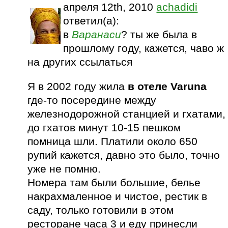
апреля 12th, 2010
achadidi
ответил(а):
в
Варанаси
? ты же была в
прошлому году, кажется, чаво ж
на других ссылаться
Я в 2002 году жила
в отеле Varuna
где-то посередине между
железнодорожной станцией и гхатами,
до гхатов минут 10-15 пешком
помница шли. Платили около 650
рупий кажется, давно это было, точно
уже не помню.
Номера там были большие, белье
накрахмаленное и чистое, рестик в
саду, только готовили в этом
ресторане часа 3 и еду принесли