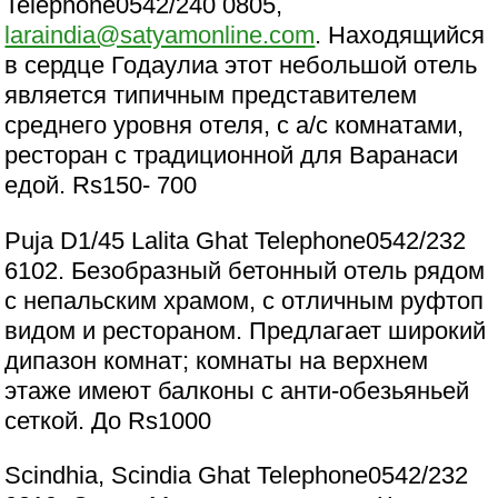
Telephone0542/240 0805,
laraindia@satyamonline.com
. Находящийся
в сердце Годаулиа этот небольшой отель
является типичным представителем
среднего уровня отеля, с a/c комнатами,
ресторан с традиционной для Варанаси
едой. Rs150- 700
Puja D1/45 Lalita Ghat Telephone0542/232
6102. Безобразный бетонный отель рядом
с непальским храмом, с отличным руфтоп
видом и рестораном. Предлагает широкий
дипазон комнат; комнаты на верхнем
этаже имеют балконы с анти-обезьяньей
сеткой. До Rs1000
Scindhia, Scindia Ghat Telephone0542/232