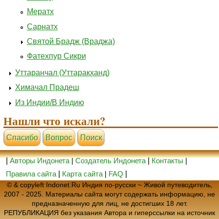
Мератх
Сарнатх
Святой Брадж (Враджа)
Фатехпур Сикри
Уттаранчал (Уттаракханд)
Химачал Прадеш
Из Индии/В Индию
Нашли что искали?
Cпасибо
Вопрос
Поиск
|
Авторы Индонета
|
Создатель Индонета
|
Контакты
|
Правила сайта
|
Карта сайта
|
FAQ
|
© & copyleft Indonet.Ru Индия по-русски ~ Живой путеводитель,
2007 - 2025. Материалы сайта могут содержать информацию, не
предназначенную для лиц, не достигших 18 лет.
РЕПУБЛИКАЦИЯ без указания Автора и гиперссылки на источник