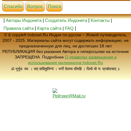
Cпасибо
Вопрос
Поиск
|
Авторы Индонета
|
Создатель Индонета
|
Контакты
|
Правила сайта
|
Карта сайта
|
FAQ
|
© & copyleft Indonet.Ru Индия по-русски ~ Живой путеводитель,
2007 - 2025. Материалы сайта могут содержать информацию, не
предназначенную для лиц, не достигших 18 лет.
РЕПУБЛИКАЦИЯ без указания Автора и гиперссылки на источник
ЗАПРЕЩЕНА. Подробнее
О правилах размещения и
использования материалов Indonet.Ru
ॐ भूर्भुवः स्वः । तत् सवितुर्वरेण्यं । भर्गो देवस्य धीमहि । धियो यो नः प्रचोदयात् ॥