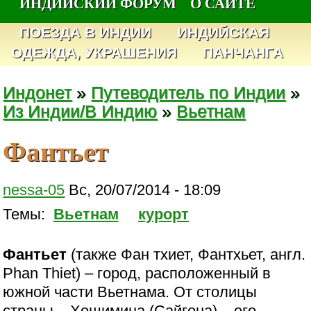
ИНДИЙСКИЙ ФОРУМ
О САЙТЕ
ПОЕЗДА В ИНДИИ
ИНДИЙСКАЯ
ОДЕЖДА, УКРАШЕНИЯ
ПАНЧАНГА
Индонет
»
Путеводитель по Индии
»
Из Индии/В Индию
»
Вьетнам
Фантьет
nessa-05
Вс, 20/07/2014 - 18:09
Темы:
Вьетнам
курорт
Фантьет
(также Фан тхиет, Фантхьет, англ.
Phan Thiet) – город, расположенный в
южной части Вьетнама. От столицы
страны – Хошимина (Сайгона) – его