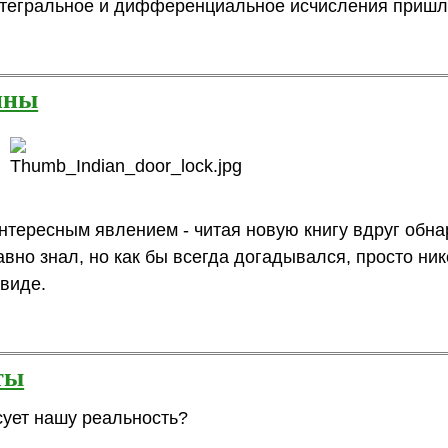
интегральное и дифференциальное исчисления приш
ины
интересным явлением - читая новую книгу вдруг обн
авно знал, но как бы всегда догадывался, просто ник
виде.
ты
сует нашу реальность?