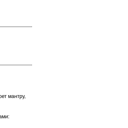
оет мантру,
ами: