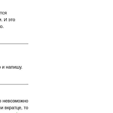
тся
. И это
о.
о и напишу.
го невозможно
и вкратце, то