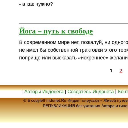
- а как нужно?
Йога – путь к свободе
В современном мире нет, пожалуй, ни одног
не имел бы собственной трактовки этого те
поприще или высказать «искреннее» желание
1
2
|
|
Авторы Индонета
|
Создатель Индонета
Кон
© & copyleft Indonet.Ru Индия по-русски ~ Живой пут
РЕПУБЛИКАЦИЯ без указания Автора и гип