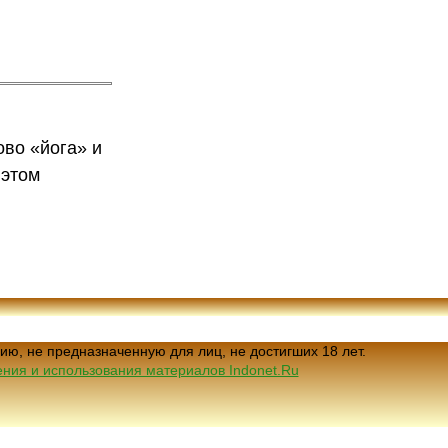
ово «йога» и
 этом
ию, не предназначенную для лиц, не достигших 18 лет.
ния и использования материалов Indonet.Ru