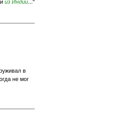
ли
из Индии
..."
аруживал в
огда не мог