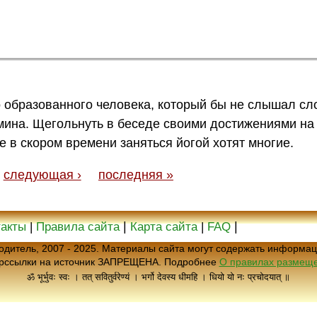
о образованного человека, который бы не слышал сл
рмина. Щегольнуть в беседе своими достижениями на
 в скором времени заняться йогой хотят многие.
следующая ›
последняя »
|
|
такты
|
Правила сайта
Карта сайта
|
FAQ
еводитель, 2007 - 2025. Материалы сайта могут содержать информац
ерссылки на источник ЗАПРЕЩЕНА. Подробнее
О правилах размеще
ॐ भूर्भुवः स्वः । तत् सवितुर्वरेण्यं । भर्गो देवस्य धीमहि । धियो यो नः प्रचोदयात् ॥