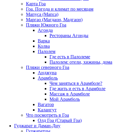
Карта Гоа
Гоа. Погода и климат по месяцам
Мапуса (Мапса)
Маргао (Магдаон, Мадгаон)
Пляжи Южного Гоа
Агонда
Рестораны Агонды
Варка
Колва
Палолем
Где есть в Палолеме
Палолем: отели, хижины, дома
Пляжи северного Гоа
Анджуна
Арамболь
Чем заняться в Арамболе?
Где жить и есть в Арамболе
Массаж в Арамболе
Мой Арамболь
Вагатор
Калангут
Что посмотреть в Гоа
Олд Гоа (Старый Гоа)
Гуджарат и Даман-Диу
Гуджаратцы