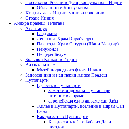
Посольство России в Дели, консульства в Индии
Обязанности Консульства
Хинди - язык Индии, миниразговорник
Страна Индия
Андхра прадеш, Телегана
Анантапур
Гандикота
Лепакши. Храм Вирабхадры
Павагода. Храм Сатурна (Шани Мандир)
Пенуконда
Пещеры Белум
Большой Каньон в Индии
Визакхапатнам
Музей подводного флота Индии
Заповедники и нац.парки Андра Прадеш
Путтапарти
Где есть в Путтапарти
Заметки индомана. Путтапатри,
питание в ашраме
европейская еда в ашраме саи бабы
Жилье в Путтапарти, вселение в ашрам Саи
Бабы
Как доехать в Путтапарти
Как доехать к Саи Бабе из Дели
поездом