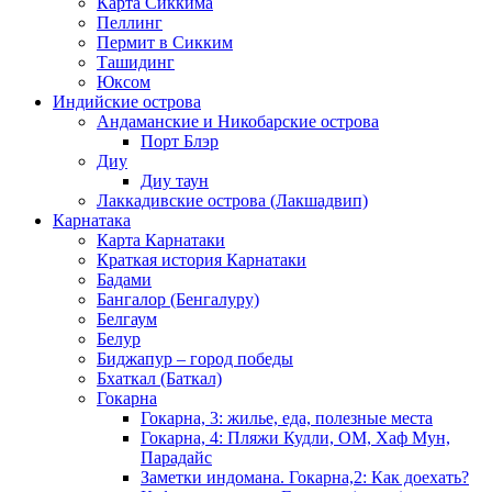
Карта Сиккима
Пеллинг
Пермит в Сикким
Ташидинг
Юксом
Индийские острова
Андаманские и Никобарские острова
Порт Блэр
Диу
Диу таун
Лаккадивские острова (Лакшадвип)
Карнатака
Карта Карнатаки
Краткая история Карнатаки
Бадами
Бангалор (Бенгалуру)
Белгаум
Белур
Биджапур – город победы
Бхаткал (Баткал)
Гокарна
Гокарна, 3: жилье, еда, полезные места
Гокарна, 4: Пляжи Кудли, ОМ, Хаф Мун,
Парадайс
Заметки индомана. Гокарна,2: Как доехать?