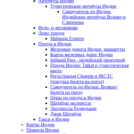
Автобусы Индии
Туристические автобусы Индии
Самоучитель по Индии.
Индийские автобусы Вольво и
Слипперы
Вело- и авторикши
Люкс поезда
Maharaja Express
Поезда в Индии
Железные дороги Индии, маршруты
Карты железных дорог Индии
Indiarail Pass - индийский проездной
Поезда Индии: Tatkal и туристическая
квота
Регистрация Сleartrip и IRCTC
(покупка билета на поезд)
Самоучитель по Индии. Возврат
билета на поезд
Цены на поезда в Индии
Шатабди экспрессы
Экспрессы Радждхани
Джан Шатабди
Такси в Индии
Карты Индии
Правила Индии