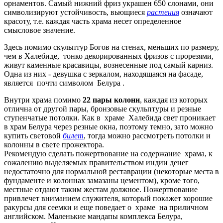
орнаментов. Самый нижний фриз украшен 650 слонами, они
символизируют устойчивость, вьющиеся
растения
означают
красоту, т.е. каждая часть храма несет определенное
смысловое значение.
Здесь помимо скульптур Богов на стенах, меньших по размеру,
чем в Халебиде, тонко декорированных фризов с прорезями,
живут каменные красавицы, вознесенные под самый карниз.
Одна из них - девушка с зеркалом, находящаяся на фасаде,
является почти символом Белура .
Внутри храма помимо
22 пары колонн
, каждая из которых
отлична от другой пары, бронзовые скульптуры и резные
ступенчатые потолки. Как в храме Халебида свет проникает
в храм Белура через резные окна, поэтому темно, зато можно
купить световой
билет
, тогда можно рассмотреть потолки и
колонны в свете прожектора.
Рекомендую сделать пожертвование на содержание храма, к
сожалению выделяемых правительством индии денег
недостаточно для нормальной реставрации (некоторые места в
фундаменте и колоннах замазаны цементом), кроме того,
местные отдают таким жестам должное. Пожертвование
привлечет вниманием служителя, который покажет хорошие
ракурсы для сеемки и еще поведает о храме на приличном
английском. Маленькие мандапы комплекса Белура,