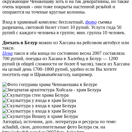
окружающие Ченакешаву хоть и на так декоративны, но также
очень хороши - они тоже покрыты настенной резьбой и
опираются на точеные круглые колонны.
Вход в храмовый комплекс бесплатный,
фото
съемка
разрешена, световой билет стоит 10 рупий. Услуги гида 50
рупий с каждого человека в группе, мин. группа 10 человек.
Доехать в Белур
можно из Хассана на рейсовом автобусе или
такси.
Цена
такси в оба конца по состоянию весна 2007 составляла
700 рупий, поездка из Хасана в Халебид и Белур — 1200
рупий (в общей сложности не более 8 часов), такси из Хассана
на целый день 1700–1800 рупий, удобно если Вы хотите
посетить еще и Шраванабелаголу, например.
Автор(ы), источник, доп. литература и ресурсы по теме:
achadidi, свои, дополнительные фото Белура см. на