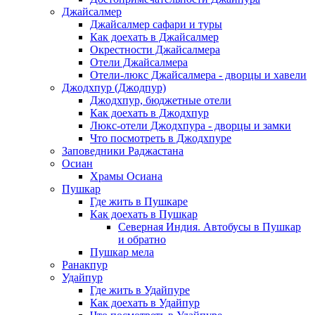
Джайсалмер
Джайсалмер сафари и туры
Как доехать в Джайсалмер
Окрестности Джайсалмера
Отели Джайсалмера
Отели-люкс Джайсалмера - дворцы и хавели
Джодхпур (Джодпур)
Джодхпур, бюджетные отели
Как доехать в Джодхпур
Люкс-отели Джодхпура - дворцы и замки
Что посмотреть в Джодхпуре
Заповедники Раджастана
Осиан
Храмы Осиана
Пушкар
Где жить в Пушкаре
Как доехать в Пушкар
Северная Индия. Автобусы в Пушкар
и обратно
Пушкар мела
Ранакпур
Удайпур
Где жить в Удайпуре
Как доехать в Удайпур