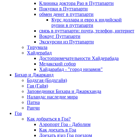
Клиника доктора Рао в Путтапарти
Покупки в Путтапарти
обмен денег в путтапарти
Курс доллара и евро к индийской
рупии в путтапарти
связь в путтапарти: почта, телефон, интернет
Вокруг Путтапарти
Экскурсии из Путтапарти
Тирумала
Хайдерабад
Достопримечательности Хайдерабада
Медакский собор
Хайдарабад - "город низамов"
Бихар и Джарканд
Бодхгая (Бодхгайя)
Гая (Гайя)
Заповедники Бихара и Джаркханда
Наланда: наследие мира
Патна
Ранчи
Гоа
Как добраться в Гоа?
Аэропорт Гоа - Даболим
Как доехать в Гоа
Доехать в\из Гоа поездом