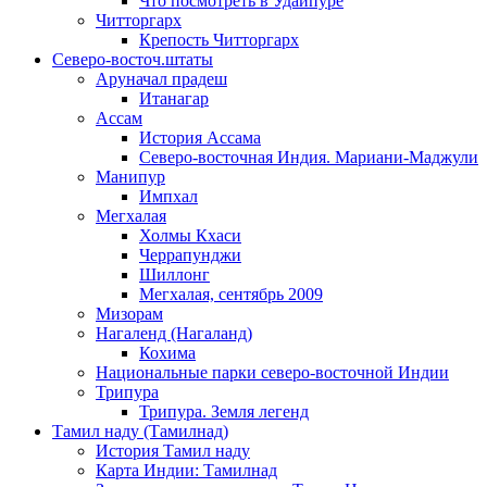
Что посмотреть в Удайпуре
Читторгарх
Крепость Читторгарх
Северо-восточ.штаты
Аруначал прадеш
Итанагар
Ассам
История Ассама
Северо-восточная Индия. Мариани-Маджули
Манипур
Импхал
Мегхалая
Холмы Кхаси
Черрапунджи
Шиллонг
Мегхалая, сентябрь 2009
Мизорам
Нагаленд (Нагаланд)
Кохима
Национальные парки северо-восточной Индии
Трипура
Трипура. Земля легенд
Тамил наду (Тамилнад)
История Тамил наду
Карта Индии: Тамилнад