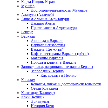
Карта Индии, Керала
Муннар
Достопримечательности Муннара
Алапужа (Аллепей)
Ашрам Аммы в Амритапури
Даршан Аммы
Проживание в Амритапури
Бейпур
Варкала
Аюрведа в Варкале
Варкала неизвестная
Варкала. Где жить?
Кафе и рестораны Варкалы (обзор)
Магазины Варкалы
Погода и климат в Варкале
Заповедники, национальные парки Кералы
Заповедник Перияр
Как доехать в Перияр
Ковалам
Ковалам, пляжи и достопримечательности
Отели Ковалама
Кожикоде (Каликут)
Кочи (Кочин)
Эрнакулам
История Кочи