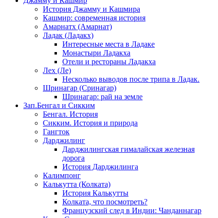
Джамму и Кашмир
История Джамму и Кашмира
Кашмир: современная история
Амарнатх (Амарнат)
Ладак (Ладакх)
Интересные места в Ладаке
Монастыри Ладакха
Отели и рестораны Ладакха
Лех (Ле)
Несколько выводов после трипа в Ладак.
Шринагар (Сринагар)
Шринагар: рай на земле
Зап.Бенгал и Сикким
Бенгал. История
Сикким. История и природа
Гангток
Дарджилинг
Дарджилингская гималайская железная
дорога
История Дарджилинга
Калимпонг
Калькутта (Колката)
История Калькутты
Колката, что посмотреть?
Французский след в Индии: Чанданнагар