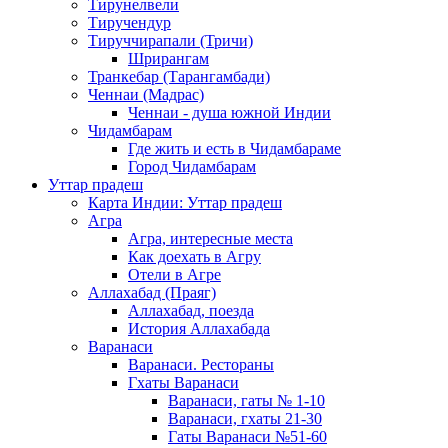
Тирунелвели
Тиручендур
Тируччирапали (Тричи)
Шрирангам
Транкебар (Тарангамбади)
Ченнаи (Мадрас)
Ченнаи - душа южной Индии
Чидамбарам
Где жить и есть в Чидамбараме
Город Чидамбарам
Уттар прадеш
Карта Индии: Уттар прадеш
Агра
Агра, интересные места
Как доехать в Агру
Отели в Агре
Аллахабад (Праяг)
Аллахабад, поезда
История Аллахабада
Варанаси
Варанаси. Рестораны
Гхаты Варанаси
Варанаси, гаты № 1-10
Варанаси, гхаты 21-30
Гаты Варанаси №51-60