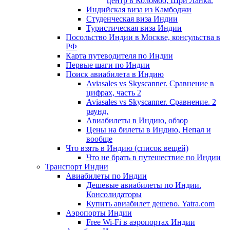
центр в Коломбо, Шри Ланка.
Индийская виза из Камбоджи
Студенческая виза Индии
Туристическая виза Индии
Посольство Индии в Москве, консульства в
РФ
Карта путеводителя по Индии
Первые шаги по Индии
Поиск авиабилета в Индию
Aviasales vs Skyscanner. Сравнение в
цифрах, часть 2
Aviasales vs Skyscanner. Сравнение. 2
раунд.
Авиабилеты в Индию, обзор
Цены на билеты в Индию, Непал и
вообще
Что взять в Индию (список вещей)
Что не брать в путешествие по Индии
Транспорт Индии
Авиабилеты по Индии
Дешевые авиабилеты по Индии.
Консолидаторы
Купить авиабилет дешево. Yatra.com
Аэропорты Индии
Free Wi-Fi в аэропортах Индии