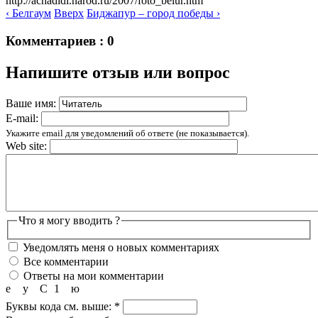
http://achadidi.narod.ru/2007/foto_belur.htm
‹ Белгаум
Вверх
Биджапур – город победы ›
Комментариев : 0
Напишите отзыв или вопрос
Ваше имя:
E-mail:
Укажите email для уведомлений об ответе (не показывается).
Web site:
Что я могу вводить ?
Уведомлять меня о новых комментариях
Все комментарии
Ответы на мои комментарии
е
у
С
1
ю
Буквы кода см. выше:
*