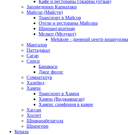
Кафе и рестораны Гокарны (отзыв)
Заповедники Карнатаки
Майсор (Майсур)
Транспорт в Майсор
Отели и рестораны Майсора
Шрирангапатнам
Мелкот (Мелукот)
Melukote - древний центр вишнуизма
Мангалор
Паттадакал
Сагар
Сирси
Банаваси
Джог фоллс
Сомнатхпур
Халебид
Хампи
Транспорт в Хампи
Хампи (Виджаянагар)
Хампи: симфония в камне
Хассан
Хоспет
Шраванабелагола
Шрингери
Керала