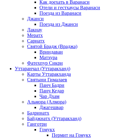
Как доехать в Варанаси
Отели и гестхаусы Варанаси
Поезда из Варанаси
Джанси
Поезда из Джанси
Лакнау
Мератх
Сарнатх
Святой Брадж (Враджа)
Вриндаван
Матхура
Фатехпур Сикри
Уттаранчал (Уттаракханд)
Карты Уттаракханда
Святыни Гималаев
Панч Бадри
Панч Кедар
Чар Дхам
Альмора (Алмора)
Джагешвар
Бадринатх
Байджнатх (Уттаракханд)
Ганготри
Гомукх
Пермит на Гомукх