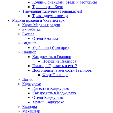
Кочин-Эрнакулам: отели и гестхаусы
Транспорт в Кочи
Тируванантхапурам (Тривандрум)
Тривандрум - поезда
Мадхья прадеш и Чхаттисгарх
Карта Мадхья прадеш
Бхимбетка
Бхопал
Отели Бхопала
Видиша
Удайгири (Удаягири)
Гвалиор
Как доехать в Гвалиор
Поезда из Гвалиора
Гвалиор. Где жить и есть?
Достопримечательности Гвалиора
Форт Гвалиора
Датия
Каджурахо
Где есть в Каджурахо
Как доехать в Каджурахо
Отели Каджурахо
Храмы Каджурахо
Кхандва
Махешвар