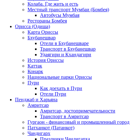
Колаба. Где жить и есть
Местный транспорт Мумбаи (Бомбея)
Автобусы Мумбая
Рестораны Бомбея
Орисса (Одиша)
Карта Ориссы
Бхубанешвар
Отели в Бхубанешваре
Транспорт в Бхубанешвар
Удаягири и Кхандагири
История Ориссы
Каттак
Конарк
Национальные парки Ориссы
Пури
Как доехать в Пури
Отели Пури
Пенджаб и Харьяна
Амритсар
Амритсар, достопримечательности
Транспорт в Амритсар
Гургаон - финансовый и промышленный город
Патханкот (Патанкот)
Чандигарх
Праздники Чандигарха