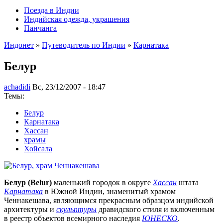
Поезда в Индии
Индийская одежда, украшения
Панчанга
Индонет
»
Путеводитель по Индии
»
Карнатака
Белур
achadidi
Вс, 23/12/2007 - 18:47
Темы:
Белур
Карнатака
Хассан
храмы
Хойсала
Белур (Belur)
маленький городок в округе
Хассан
штата
Карнатака
в Южной Индии, знаменитый храмом
Ченнакешава, являющимся прекрасным образцом индийской
архитектуры и
скульптуры
дравидского стиля и включенным
в реестр объектов всемирного наследия
ЮНЕСКО
.