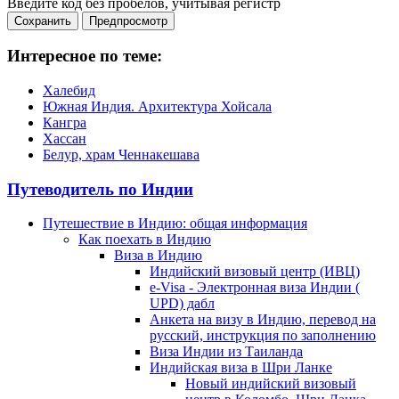
Введите код без пробелов, учитывая регистр
Интересное по теме:
Халебид
Южная Индия. Архитектура Хойсала
Кангра
Хассан
Белур, храм Ченнакешава
Путеводитель по Индии
Путешествие в Индию: общая информация
Как поехать в Индию
Виза в Индию
Индийский визовый центр (ИВЦ)
e-Visa - Электронная виза Индии (
UPD) дабл
Анкета на визу в Индию, перевод на
русский, инструкция по заполнению
Виза Индии из Таиланда
Индийская виза в Шри Ланке
Новый индийский визовый