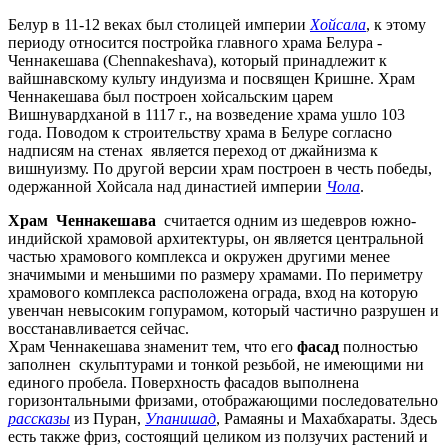
Белур в 11-12 веках был столицей империи
Хойсала
, к этому
периоду относится постройка главного храма Белура -
Ченнакешава (Chennakeshava), который принадлежит к
вайшнавскому культу индуизма и посвящен Кришне. Храм
Ченнакешава был построен хойсальским царем
Вишнувардханой в 1117 г., на возведение храма ушло 103
года. Поводом к строительству храма в Белуре согласно
надписям на стенах является переход от джайнизма к
вишнуизму. По другой версии храм построен в честь победы,
одержанной Хойсала над династией империи
Чола
.
Храм Ченнакешава
считается одним из шедевров южно-
индийской храмовой архитектуры, он является центральной
частью храмового комплекса и окружен другими менее
значимыми и меньшими по размеру храмами. По периметру
храмового комплекса расположена ограда, вход на которую
увенчан невысоким гопурамом, который частично разрушен и
восстанавливается сейчас.
Храм Ченнакешава знаменит тем, что его
фасад
полностью
заполнен скульптурами и тонкой резьбой, не имеющими ни
единого пробела. Поверхность фасадов выполнена
горизонтальными фризами, отображающими последовательно
рассказы
из Пуран,
Упанишад
, Рамаяны и Махабхараты. Здесь
есть также фриз, состоящий целиком из ползучих растений и