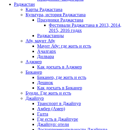
Раджастан
Карты Раджастана
Культура, история Раджастана
Праздники Раджастана
Фестивали Раджастана в 2013, 2014,
2015, 2016 годах
Раджастанцы
Абу, маунт Абу
Маунт Абу: где жить и есть
Ачалгарх
Дилвара
Аджмер
Как доехать в Аджмер
Биканер
Биканер, где жить и есть
Дешнок
Как доехать в Биканер
Бунди. Где жить и есть
Джайпур
Транспорт в Джайпур
Амбер (Амер)
Галта
Где есть в Джайпуре
Джайпур: отели
Достопримечательности Джайпура