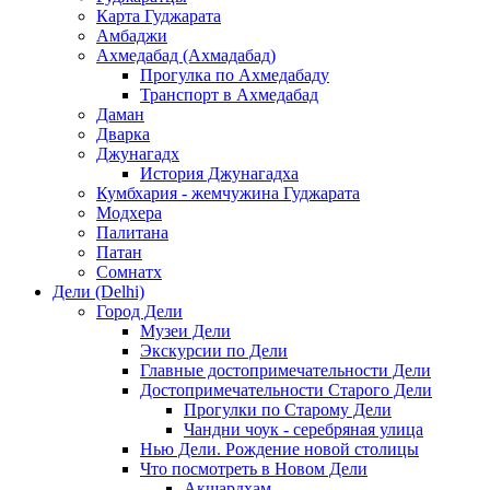
Карта Гуджарата
Амбаджи
Ахмедабад (Ахмадабад)
Прогулка по Ахмедабаду
Транспорт в Ахмедабад
Даман
Дварка
Джунагадх
История Джунагадха
Кумбхария - жемчужина Гуджарата
Модхера
Палитана
Патан
Сомнатх
Дели (Delhi)
Город Дели
Музеи Дели
Экскурсии по Дели
Главные достопримечательности Дели
Достопримечательности Старого Дели
Прогулки по Старому Дели
Чандни чоук - серебряная улица
Нью Дели. Рождение новой столицы
Что посмотреть в Новом Дели
Акшардхам