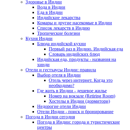
Здоровье в Индии
Вода в Индии
Еда в Индии
Индийские лекарства
Комары и другие насекомые в Индии
Список лекарств в Индию
Тропические болезни
Кухня Индии
Блюда индийской кухни
Первый раз в Индию. Индийская еда
Словарь индийских блюд
Индийская еда, продукты - названия на
хинди
Отели и гестхаусы Индии: правила
Выбор отеля в Индии
Отель через интернет. Когда это
необходимо?
Где жить в Индии - дешевое жилье
Номер на вокзале (Retiring Room)
Хостелы в Индии (дормитори)
Недорогие отели Индии
Отели Индии - поиск и бронирование
Погода в Индии сегодня
Погода в Индии: города и туристические
центры