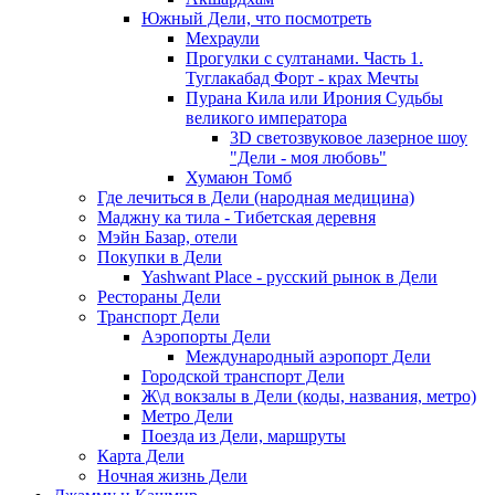
Южный Дели, что посмотреть
Мехраули
Прогулки с султанами. Часть 1.
Туглакабад Форт - крах Мечты
Пурана Кила или Ирония Судьбы
великого императора
3D светозвуковое лазерное шоу
"Дели - моя любовь"
Хумаюн Томб
Где лечиться в Дели (народная медицина)
Маджну ка тила - Тибетская деревня
Мэйн Базар, отели
Покупки в Дели
Yashwant Place - русский рынок в Дели
Рестораны Дели
Транспорт Дели
Аэропорты Дели
Международный аэропорт Дели
Городской транспорт Дели
Ж\д вокзалы в Дели (коды, названия, метро)
Метро Дели
Поезда из Дели, маршруты
Карта Дели
Ночная жизнь Дели