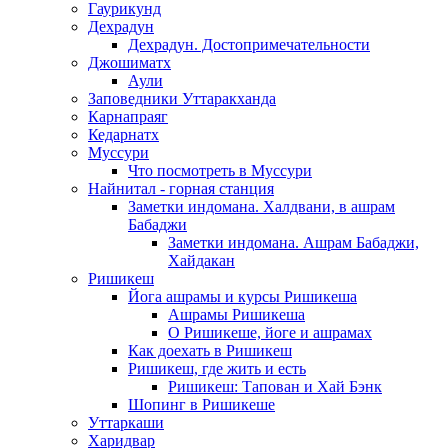
Гаурикунд
Дехрадун
Дехрадун. Достопримечательности
Джошиматх
Аули
Заповедники Уттаракханда
Карнапраяг
Кедарнатх
Муссури
Что посмотреть в Муссури
Найнитал - горная станция
Заметки индомана. Халдвани, в ашрам
Бабаджи
Заметки индомана. Ашрам Бабаджи,
Хайдакан
Ришикеш
Йога ашрамы и курсы Ришикеша
Ашрамы Ришикеша
О Ришикеше, йоге и ашрамах
Как доехать в Ришикеш
Ришикеш, где жить и есть
Ришикеш: Тапован и Хай Бэнк
Шопинг в Ришикеше
Уттаркаши
Харидвар