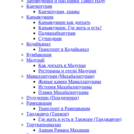
Заповедники и нац.парки Тамил Наду
Канчипурам
Канчипурам, храмы
Каньякумари
Каньякумари как доехать
Каньякумари. Где жить и есть?
Падманабхапурам
Сучиндрам
Кодайканал
Транспорт в Кодайканал
Кумбаконам
Мадурай
Как доехать в Мадураи
Рестораны и отели Мадураи
Мамаллапурам (Махабалипурам)
Живые камни Мамаллапурама
История Махабалипурама
Пляжи Махабалипурама
Пудучерри (Пондичерри)
Рамешварам
Транспорт в Рамешварам
Танджавур (Танжор)
Где жить и есть в Танжоре (Танджавуре)
Тируваннамалаи
Ашрам Рамана Махарши