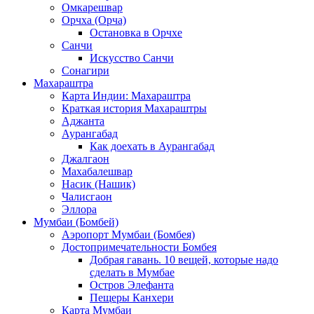
Омкарешвар
Орчха (Орча)
Остановка в Орчхе
Санчи
Искусство Санчи
Сонагири
Махараштра
Карта Индии: Махараштра
Краткая история Махараштры
Аджанта
Аурангабад
Как доехать в Аурангабад
Джалгаон
Махабалешвар
Насик (Нашик)
Чалисгаон
Эллора
Мумбаи (Бомбей)
Аэропорт Мумбаи (Бомбея)
Достопримечательности Бомбея
Добрая гавань. 10 вещей, которые надо
сделать в Мумбае
Остров Элефанта
Пещеры Канхери
Карта Мумбаи