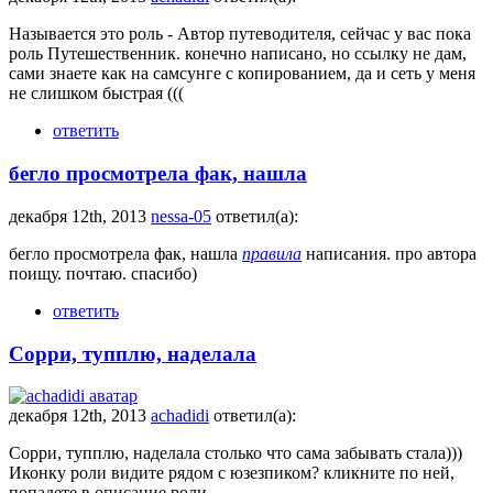
Называется это роль - Автор путеводителя, сейчас у вас пока
роль Путешественник. конечно написано, но ссылку не дам,
сами знаете как на самсунге с копированием, да и сеть у меня
не слишком быстрая (((
ответить
бегло просмотрела фак, нашла
декабря 12th, 2013
nessa-05
ответил(а):
бегло просмотрела фак, нашла
правила
написания. про автора
поищу. почтаю. спасибо)
ответить
Сорри, тупплю, наделала
декабря 12th, 2013
achadidi
ответил(а):
Сорри, тупплю, наделала столько что сама забывать стала)))
Иконку роли видите рядом с юзезпиком? кликните по ней,
попадете в описание роли