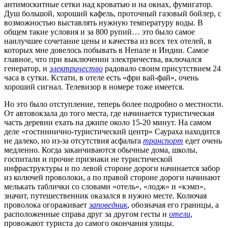
антимоскитные сетки над кроватью и на окнах, фумигатор.
Душ большой, хороший кафель, проточный газовый бойлер, с
возможностью выставлять нужную температуру воды. В
общем такие условия и за 800 рупий… это было самое
наилучшее сочетание цены и качества из всех тех отелей, в
которых мне довелось побывать в Непале и Индии. Самое
главное, что при выключении электричества, включался
генератор, и
электричество
радовало своим присутствием 24
часа в сутки. Кстати, в отеле есть «фри вай-фай», очень
хороший сигнал. Телевизор в номере тоже имеется.
Но это было отступление, теперь более подробно о местности.
От автовокзала до того места, где начинается туристическая
часть деревни ехать на джипе около 15-20 минут. На самом
деле «гостиннично-туристический центр» Саураха находится
не далеко, но из-за отсутствия асфальта
транспорт
едет очень
медленно. Когда заканчиваются обычные дома, школы,
госпитали и прочие признаки не туристической
инфраструктуры и по левой стороне дороги начинается забор
из колючей проволоки, а по правой стороне дороги начинают
мелькать таблички со словами «отель», «лодж» и «кэмп»,
значит, путешественник оказался в нужно месте. Колючая
проволока огораживает
заповедник
, обозначая его границы, а
расположенные справа друг за другом гесты и
отели
,
провожают туриста до самого окончания улицы.