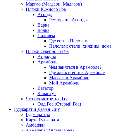
Маргао (Магдаон, Мадгаон)
Пляжи Южного Гоа
Агонда
Рестораны Агонды
Варка
Колва
Палолем
Где есть в Палолеме
Палолем: отели, хижины, дома
Пляжи северного Гоа
Анджуна
Арамболь
Чем заняться в Арамболе?
Где жить и есть в Арамболе
Массаж в Арамболе
Мой Арамболь
Вагатор
Калангут
Что посмотреть в Гоа
Олд Гоа (Старый Гоа)
Гуджарат и Даман-Диу
Гуджаратцы
Карта Гуджарата
Амбаджи
Ахмедабад (Ахмадабад)