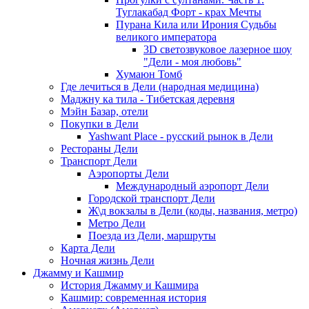
Туглакабад Форт - крах Мечты
Пурана Кила или Ирония Судьбы
великого императора
3D светозвуковое лазерное шоу
"Дели - моя любовь"
Хумаюн Томб
Где лечиться в Дели (народная медицина)
Маджну ка тила - Тибетская деревня
Мэйн Базар, отели
Покупки в Дели
Yashwant Place - русский рынок в Дели
Рестораны Дели
Транспорт Дели
Аэропорты Дели
Международный аэропорт Дели
Городской транспорт Дели
Ж\д вокзалы в Дели (коды, названия, метро)
Метро Дели
Поезда из Дели, маршруты
Карта Дели
Ночная жизнь Дели
Джамму и Кашмир
История Джамму и Кашмира
Кашмир: современная история