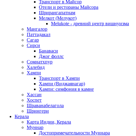
Транспорт в Майсор
Отели и рестораны Майсора
Шрирангапатнам
Мелкот (Мелукот)
Melukote - древний центр вишнуизма
Мангалор
Паттадакал
Сагар
Сирси
Банаваси
Джог фоллс
Сомнатхпур
Халебид
Хампи
Транспорт в Хампи
Хампи (Виджаянагар)
Хампи: симфония в камне
Хассан
Хоспет
Шраванабелагола
Шрингери
Керала
Карта Индии, Керала
Муннар
Достопримечательности Муннара