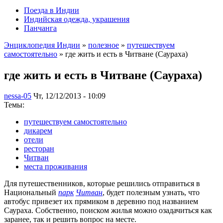
Поезда в Индии
Индийская одежда, украшения
Панчанга
Энциклопедия Индии
»
полезное
»
путешествуем
самостоятельно
» где жить и есть в Читване (Саураха)
где жить и есть в Читване (Саураха)
nessa-05
Чт, 12/12/2013 - 10:09
Темы:
путешествуем самостоятельно
дикарем
отели
ресторан
Читван
места проживания
Для путешественников, которые решились отправиться в
Национальный
парк
Читван
, будет полезным узнать, что
автобус привезет их прямиком в деревню под названием
Саураха. Собственно, поиском жилья можно озадачиться как
заранее, так и решить вопрос на месте.