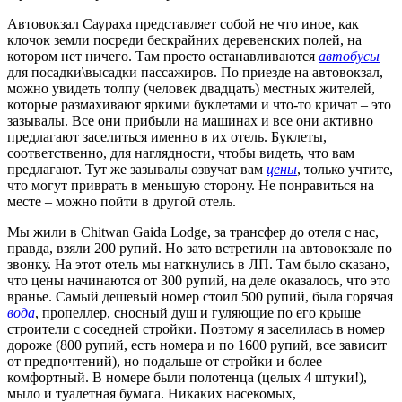
Автовокзал Саураха представляет собой не что иное, как
клочок земли посреди бескрайних деревенских полей, на
котором нет ничего. Там просто останавливаются
автобусы
для посадки\высадки пассажиров. По приезде на автовокзал,
можно увидеть толпу (человек двадцать) местных жителей,
которые размахивают яркими буклетами и что-то кричат – это
зазывалы. Все они прибыли на машинах и все они активно
предлагают заселиться именно в их отель. Буклеты,
соответственно, для наглядности, чтобы видеть, что вам
предлагают. Тут же зазывалы озвучат вам
цены
, только учтите,
что могут приврать в меньшую сторону. Не понравиться на
месте – можно пойти в другой отель.
Мы жили в Chitwan Gaida Lodge, за трансфер до отеля с нас,
правда, взяли 200 рупий. Но зато встретили на автовокзале по
звонку. На этот отель мы наткнулись в ЛП. Там было сказано,
что цены начинаются от 300 рупий, на деле оказалось, что это
вранье. Самый дешевый номер стоил 500 рупий, была горячая
вода
, пропеллер, сносный душ и гуляющие по его крыше
строители с соседней стройки. Поэтому я заселилась в номер
дороже (800 рупий, есть номера и по 1600 рупий, все зависит
от предпочтений), но подальше от стройки и более
комфортный. В номере были полотенца (целых 4 штуки!),
мыло и туалетная бумага. Никаких насекомых,