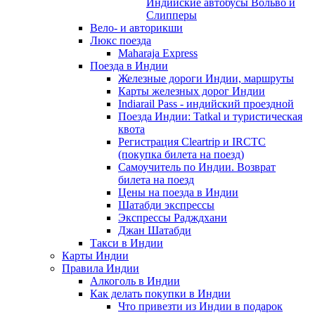
Индийские автобусы Вольво и
Слипперы
Вело- и авторикши
Люкс поезда
Maharaja Express
Поезда в Индии
Железные дороги Индии, маршруты
Карты железных дорог Индии
Indiarail Pass - индийский проездной
Поезда Индии: Tatkal и туристическая
квота
Регистрация Сleartrip и IRCTC
(покупка билета на поезд)
Самоучитель по Индии. Возврат
билета на поезд
Цены на поезда в Индии
Шатабди экспрессы
Экспрессы Радждхани
Джан Шатабди
Такси в Индии
Карты Индии
Правила Индии
Алкоголь в Индии
Как делать покупки в Индии
Что привезти из Индии в подарок