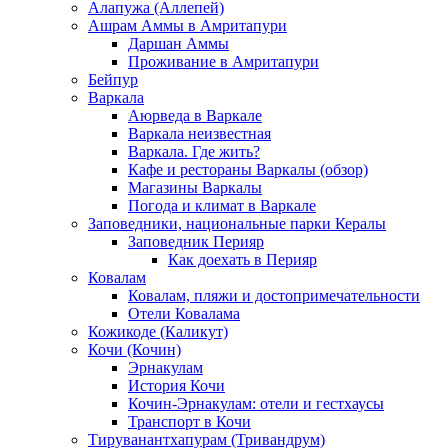
Алапужа (Аллепей)
Ашрам Аммы в Амритапури
Даршан Аммы
Проживание в Амритапури
Бейпур
Варкала
Аюрведа в Варкале
Варкала неизвестная
Варкала. Где жить?
Кафе и рестораны Варкалы (обзор)
Магазины Варкалы
Погода и климат в Варкале
Заповедники, национальные парки Кералы
Заповедник Перияр
Как доехать в Перияр
Ковалам
Ковалам, пляжи и достопримечательности
Отели Ковалама
Кожикоде (Каликут)
Кочи (Кочин)
Эрнакулам
История Кочи
Кочин-Эрнакулам: отели и гестхаусы
Транспорт в Кочи
Тируванантхапурам (Тривандрум)