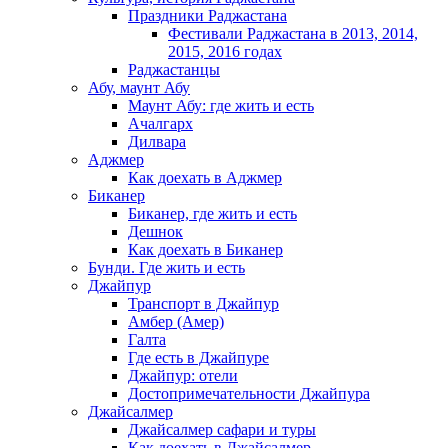
Праздники Раджастана
Фестивали Раджастана в 2013, 2014,
2015, 2016 годах
Раджастанцы
Абу, маунт Абу
Маунт Абу: где жить и есть
Ачалгарх
Дилвара
Аджмер
Как доехать в Аджмер
Биканер
Биканер, где жить и есть
Дешнок
Как доехать в Биканер
Бунди. Где жить и есть
Джайпур
Транспорт в Джайпур
Амбер (Амер)
Галта
Где есть в Джайпуре
Джайпур: отели
Достопримечательности Джайпура
Джайсалмер
Джайсалмер сафари и туры
Как доехать в Джайсалмер