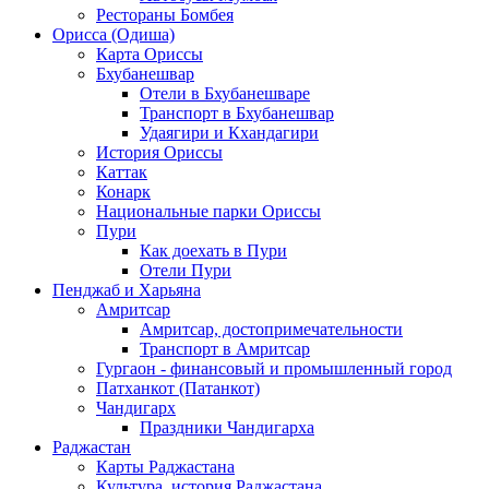
Рестораны Бомбея
Орисса (Одиша)
Карта Ориссы
Бхубанешвар
Отели в Бхубанешваре
Транспорт в Бхубанешвар
Удаягири и Кхандагири
История Ориссы
Каттак
Конарк
Национальные парки Ориссы
Пури
Как доехать в Пури
Отели Пури
Пенджаб и Харьяна
Амритсар
Амритсар, достопримечательности
Транспорт в Амритсар
Гургаон - финансовый и промышленный город
Патханкот (Патанкот)
Чандигарх
Праздники Чандигарха
Раджастан
Карты Раджастана
Культура, история Раджастана