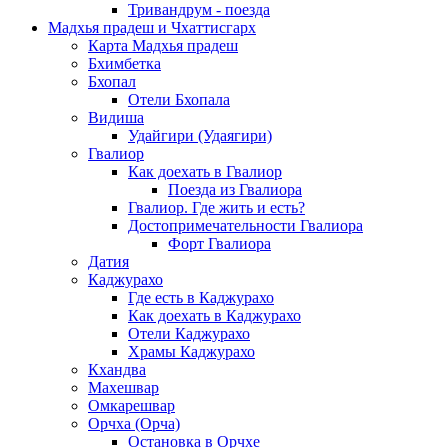
Тривандрум - поезда
Мадхья прадеш и Чхаттисгарх
Карта Мадхья прадеш
Бхимбетка
Бхопал
Отели Бхопала
Видиша
Удайгири (Удаягири)
Гвалиор
Как доехать в Гвалиор
Поезда из Гвалиора
Гвалиор. Где жить и есть?
Достопримечательности Гвалиора
Форт Гвалиора
Датия
Каджурахо
Где есть в Каджурахо
Как доехать в Каджурахо
Отели Каджурахо
Храмы Каджурахо
Кхандва
Махешвар
Омкарешвар
Орчха (Орча)
Остановка в Орчхе