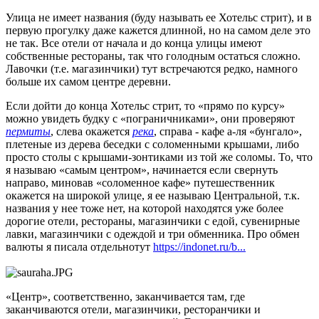
Улица не имеет названия (буду называть ее Хотельс стрит), и в
первую прогулку даже кажется длинной, но на самом деле это
не так. Все отели от начала и до конца улицы имеют
собственные рестораны, так что голодным остаться сложно.
Лавочки (т.е. магазинчики) тут встречаются редко, намного
больше их самом центре деревни.
Если дойти до конца Хотельс стрит, то «прямо по курсу»
можно увидеть будку с «пограничниками», они проверяют
пермиты
, слева окажется
река
, справа - кафе а-ля «бунгало»,
плетеные из дерева беседки с соломенными крышами, либо
просто столы с крышами-зонтиками из той же соломы. То, что
я называю «самым центром», начинается если свернуть
направо, миновав «соломенное кафе» путешественник
окажется на широкой улице, я ее называю Центральной, т.к.
названия у нее тоже нет, на которой находятся уже более
дорогие отели, рестораны, магазинчики с едой, сувенирные
лавки, магазинчики с одеждой и три обменника. Про обмен
валюты я писала отдельнотут
https://indonet.ru/b...
«Центр», соответственно, заканчивается там, где
заканчиваются отели, магазинчики, ресторанчики и