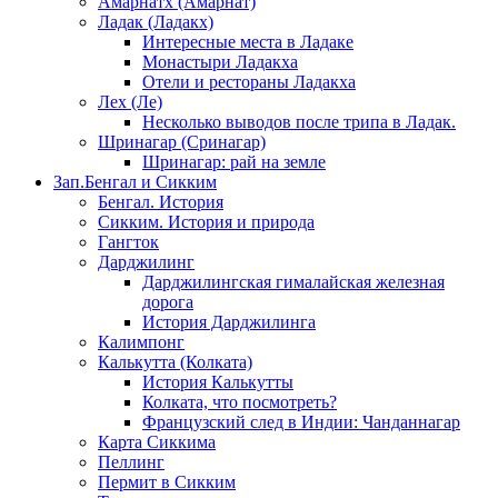
Амарнатх (Амарнат)
Ладак (Ладакх)
Интересные места в Ладаке
Монастыри Ладакха
Отели и рестораны Ладакха
Лех (Ле)
Несколько выводов после трипа в Ладак.
Шринагар (Сринагар)
Шринагар: рай на земле
Зап.Бенгал и Сикким
Бенгал. История
Сикким. История и природа
Гангток
Дарджилинг
Дарджилингская гималайская железная
дорога
История Дарджилинга
Калимпонг
Калькутта (Колката)
История Калькутты
Колката, что посмотреть?
Французский след в Индии: Чанданнагар
Карта Сиккима
Пеллинг
Пермит в Сикким