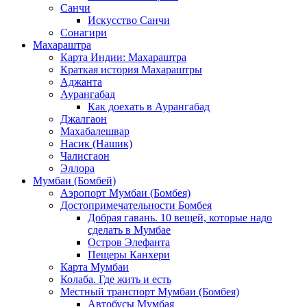
Санчи
Искусство Санчи
Сонагири
Махараштра
Карта Индии: Махараштра
Краткая история Махараштры
Аджанта
Аурангабад
Как доехать в Аурангабад
Джалгаон
Махабалешвар
Насик (Нашик)
Чалисгаон
Эллора
Мумбаи (Бомбей)
Аэропорт Мумбаи (Бомбея)
Достопримечательности Бомбея
Добрая гавань. 10 вещей, которые надо
сделать в Мумбае
Остров Элефанта
Пещеры Канхери
Карта Мумбаи
Колаба. Где жить и есть
Местный транспорт Мумбаи (Бомбея)
Автобусы Мумбая