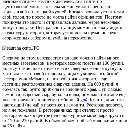
начинаются дома местных жителей. Если идти по
Центральной улице, то слева можно увидеть ресторан с
итальянской и немецкой кухней. Когда я решила утолить там
свой голод, то просто не могла найти официантов. Поэтому
покинула это место и отправилась дальше. Через несколько
минут прогулки Центральной улице, можно справа увидеть
скульптуру носорога, которая установлена прямо посреди
огороженных забором клумб, на перекрестке.
Свернув на этом перекрестке направо можно найти много
местных забегаловок, в которых можно поесть на 100 рупий,
но отсутствие посетителей в этих тавернах меня отпугнуло.
Зато там же с правой стороны улицы я увидела китайский
ресторанчик «Момо», на второй этаж которого, ведет
лестница расположенная снаружи здания. На 600 рупий я
объелась так, будто прибыла из голодного края. Суп с момо,
лемон ти, жареный сыр, бутылка воды, помимо этого мне еще
за счет заведения принесли имбирный
чай
. Кстати, лемон ти –
настоящий (не чай в пакетике!) лемон ти. Ресторан дорогой,
но я не пожалела. В ресторанчиках при отелях и просто
ресторанчиках в центре цены на куриные момо варьируются
от 150 до 220 рупий. В обычной местной забегаловке можно и
за 75 найти.