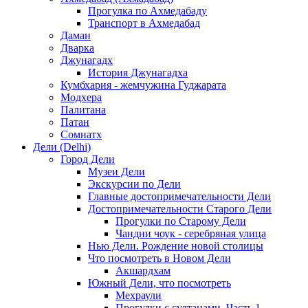
Прогулка по Ахмедабаду
Транспорт в Ахмедабад
Даман
Дварка
Джунагадх
История Джунагадха
Кумбхария - жемчужина Гуджарата
Модхера
Палитана
Патан
Сомнатх
Дели (Delhi)
Город Дели
Музеи Дели
Экскурсии по Дели
Главные достопримечательности Дели
Достопримечательности Старого Дели
Прогулки по Старому Дели
Чандни чоук - серебряная улица
Нью Дели. Рождение новой столицы
Что посмотреть в Новом Дели
Акшардхам
Южный Дели, что посмотреть
Мехраули
Прогулки с султанами. Часть 1.