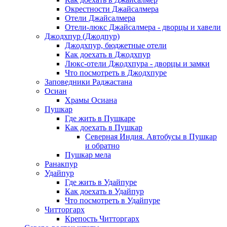
Окрестности Джайсалмера
Отели Джайсалмера
Отели-люкс Джайсалмера - дворцы и хавели
Джодхпур (Джодпур)
Джодхпур, бюджетные отели
Как доехать в Джодхпур
Люкс-отели Джодхпура - дворцы и замки
Что посмотреть в Джодхпуре
Заповедники Раджастана
Осиан
Храмы Осиана
Пушкар
Где жить в Пушкаре
Как доехать в Пушкар
Северная Индия. Автобусы в Пушкар
и обратно
Пушкар мела
Ранакпур
Удайпур
Где жить в Удайпуре
Как доехать в Удайпур
Что посмотреть в Удайпуре
Читторгарх
Крепость Читторгарх