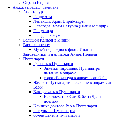
Страна Индия
Андхра прадеш, Телегана
Анантапур
Гандикота
Лепакши. Храм Вирабхадры
Павагода. Храм Сатурна (Шани Мандир)
Пенуконда
Пещеры Белум
Большой Каньон в Индии
Визакхапатнам
Музей подводного флота Индии
Заповедники и нац.парки Андра Прадеш
Путтапарти
Где есть в Путтапарти
Заметки индомана. Путтапатри,
питание в ашраме
европейская еда в ашраме саи бабы
Жилье в Путтапарти, вселение в ашрам Саи
Бабы
Как доехать в Путтапарти
Как доехать к Саи Бабе из Дели
поездом
Клиника доктора Рао в Путтапарти
Покупки в Путтапарти
обмен денег в путтапарти