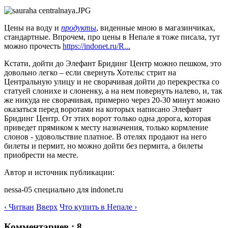
Цены на воду и
продукты
, виденные мною в магазинчиках,
стандартные. Впрочем, про цены в Непале я тоже писала, тут
можно прочесть
https://indonet.ru/R...
Кстати, дойти до Элефант Бридинг Центр можно пешком, это
довольно легко – если свернуть Хотельс стрит на
Центральную улицу и не сворачивая дойти до перекрестка со
статуей слонихе и слоненку, а на нем повернуть налево, и, так
же никуда не сворачивая, примерно через 20-30 минут можно
оказаться перед воротами на которых написано Элефант
Бридинг Центр. От этих ворот только одна дорога, которая
приведет прямиком к месту назначения, только кормление
слонов - удовольствие платное. В отелях продают на него
билеты и пермит, но можно дойти без пермита, а билеты
приобрести на месте.
Автор и источник публикации:
nessa-05 специально для indonet.ru
‹ Читван
Вверх
Что купить в Непале ›
Комментариев : 8