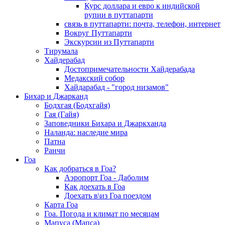
Курс доллара и евро к индийской
рупии в путтапарти
связь в путтапарти: почта, телефон, интернет
Вокруг Путтапарти
Экскурсии из Путтапарти
Тирумала
Хайдерабад
Достопримечательности Хайдерабада
Медакский собор
Хайдарабад - "город низамов"
Бихар и Джарканд
Бодхгая (Бодхгайя)
Гая (Гайя)
Заповедники Бихара и Джаркханда
Наланда: наследие мира
Патна
Ранчи
Гоа
Как добраться в Гоа?
Аэропорт Гоа - Даболим
Как доехать в Гоа
Доехать в\из Гоа поездом
Карта Гоа
Гоа. Погода и климат по месяцам
Мапуса (Мапса)