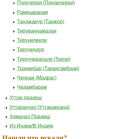
Пудучерри (Пондичерри)
Рамешварам
Танджавур (Танжор)
Тируваннамалаи
Тирунелвели
Тиручендур
Тируччирапали (Тричи)
Транкебар (Тарангамбади)
Ченнаи (Мадрас)
Чидамбарам
Уттар прадеш
Уттаранчал (Уттаракханд)
Химачал Прадеш
Из Индии/В Индию
Нашли что искали?