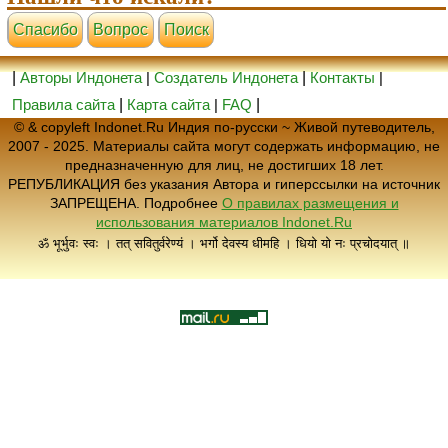
Cпасибо
Вопрос
Поиск
|
Авторы Индонета
|
Создатель Индонета
|
Контакты
|
Правила сайта
|
Карта сайта
|
FAQ
|
© & copyleft Indonet.Ru Индия по-русски ~ Живой путеводитель,
2007 - 2025. Материалы сайта могут содержать информацию, не
предназначенную для лиц, не достигших 18 лет.
РЕПУБЛИКАЦИЯ без указания Автора и гиперссылки на источник
ЗАПРЕЩЕНА. Подробнее
О правилах размещения и
использования материалов Indonet.Ru
ॐ भूर्भुवः स्वः । तत् सवितुर्वरेण्यं । भर्गो देवस्य धीमहि । धियो यो नः प्रचोदयात् ॥