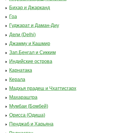
Бихар и Джарканд
Гоа
Гуджарат и Даман-Диу
Дели (Delhi)
Джамму и Кашмир
Зап.Бенгал и Сикким
Индийские острова
Карнатака
Керала
Мадхья прадеш и Чхаттисгарх
Махараштра
Мумбаи (Бомбей)
Орисса (Одиша)
Пенджаб и Харьяна