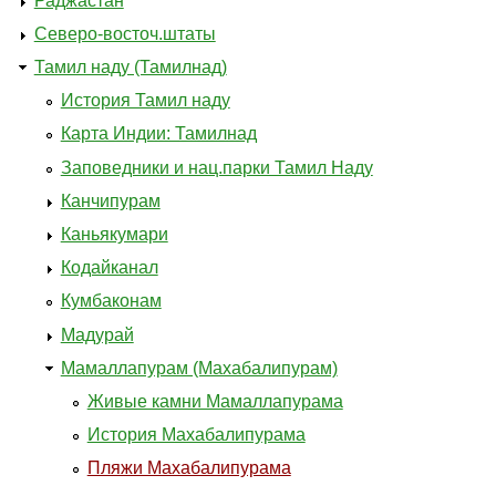
Раджастан
Северо-восточ.штаты
Тамил наду (Тамилнад)
История Тамил наду
Карта Индии: Тамилнад
Заповедники и нац.парки Тамил Наду
Канчипурам
Каньякумари
Кодайканал
Кумбаконам
Мадурай
Мамаллапурам (Махабалипурам)
Живые камни Мамаллапурама
История Махабалипурама
Пляжи Махабалипурама