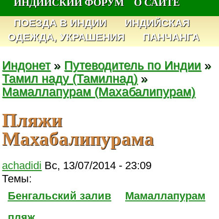
ИНДИЙСКИЙ ФОРУМ
О САЙТЕ
ПОЕЗДА В ИНДИИ
ИНДИЙСКАЯ
ОДЕЖДА, УКРАШЕНИЯ
ПАНЧАНГА
Индонет
»
Путеводитель по Индии
»
Тамил наду (Тамилнад)
»
Мамаллапурам (Махабалипурам)
Пляжи
Махабалипурама
achadidi
Вс, 13/07/2014 - 23:09
Темы:
Бенгальский залив
Мамаллапурам
пляж