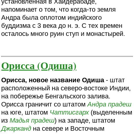
установленная в Хайдерабаде,
напоминает о том, что когда-то земля
Андра была оплотом индийского
буддизма с 3 века до н. э. С тех времен
осталось много руин ступ и монастырей.
Орисса (Одиша)
Орисса, новое название Одиша
- штат
расположенный на северо-востоке Индии,
на побережье Бенгальского залива.
Орисса граничит со штатом
Андра прадеш
на юге, штатом
Чаттисгарх
(выделенным
из
Мадья прадеш
) на западе, штатом
Джарканд
на севере и Восточным