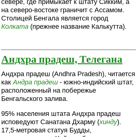
севере, где примыкает к штату Сикким, а
на северо-востоке граничит с Ассамом.
Столицей Бенгала является город
Колката
(прежнее название Калькутта).
Андхра прадеш, Телегана
Андхра прадеш (Аndhra Pradesh), читается
как
Андра прадеш
- южно-индийский штат,
расположенный на побережье
Бенгальского залива.
95% населения штата Андхра прадеш
исповедуют Санатана Дхарму (
хинду
).
17,5-метровая статуя Будды,