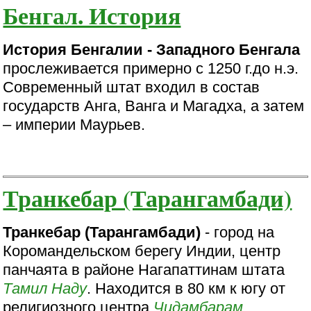
Бенгал. История
История Бенгалии - Западного Бенгала
прослеживается примерно с 1250 г.до н.э.
Современный штат входил в состав
государств Анга, Ванга и Магадха, а затем
– империи Маурьев.
Транкебар (Тарангамбади)
Транкебар (Тарангамбади)
- город на
Коромандельском берегу Индии, центр
панчаята в районе Нагапаттинам штата
Тамил Наду
. Находится в 80 км к югу от
религиозного центра
Чидамбарам
.