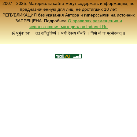
2007 - 2025. Материалы сайта могут содержать информацию, не
предназначенную для лиц, не достигших 18 лет.
РЕПУБЛИКАЦИЯ без указания Автора и гиперссылки на источник
ЗАПРЕЩЕНА. Подробнее
О правилах размещения и
использования материалов Indonet.Ru
ॐ भूर्भुवः स्वः । तत् सवितुर्वरेण्यं । भर्गो देवस्य धीमहि । धियो यो नः प्रचोदयात् ॥