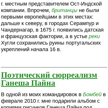
г. местным представителем Ост-Индской
компании. Впрочем,
британцы
не были
первыми европейцами в этих местах:
дальше к северу, в городах Серампур и
Чандернагар, в 1675 г. появились датская
и французская фактории, а в устье
реки
Хугли сохранились руины португальских
укреплений начала 16 в.
Поэтический сюрреализм
Ганеша Пайна
В одной из моих командировок в
Бомбей
в
феврале 2010 г. мне подарили альбом с
копиями рисунков Ганеша Пайна под