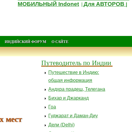
МОБИЛЬНЫЙ Indonet
Для АВТОРОВ
|
|
ИНДИЙСКИЙ ФОРУМ
О САЙТЕ
Путеводитель по Индии
Путешествие в Индию:
общая информация
Андхра прадеш, Телегана
Бихар и Джарканд
Гоа
х мест
Гуджарат и Даман-Диу
Дели (Delhi)