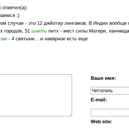
i
ответил(а):
раемся :)
ом случае - это 12 джйотир лингамов. В Индии вообще 
х городов, 51
шакти
питх - мест силы Матери, панчкеда
хам
- 4 святыни... и наеврное есть еще
Ваше имя:
E-mail:
Web site: