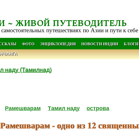
И ~ ЖИВОЙ ПУТЕВОДИТЕЛЬ
 самостоятельных путешествиях по Азии и пути к себе
АССКАЗЫ
ФОТО
ЭНЦИКЛОПЕДИЯ
НОВОСТИ ИНДИИ
БЛОГИ
НЧАНГА
л наду (Тамилнад)
Рамешварам
Тамил наду
острова
 Рамешварам - одно из 12 священны