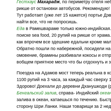
Гестхаус
Махарадж
, по периметру отеля не
рикше от остановки автобусов. Рекомендую!
Тут работает (уже лет 15 кажется) портье Д
найти все, что не попросишь.
Еда
в Рамешвараме только южно-индийская. 
поиске sea food, 20 рупий на рикше от храма
как впрочем все здешние едальни кроме мал
Обратно пошли по набережной, посидели на 
омовение, брамины разбивали кокосы и отп
вобщем приятное место что бы отдохнуть и 
Поездка на Адамов мост теперь реальна в к
1100 рупий на 3 часа, за каждый час сверху 
Здорово! Доехали до деревни Дханушкоди 
Бенгальский залив
, справа- Индийский
океа
залива в океан, катаешься по течению. Быст
сторону Шри Ланки. Наши товарищи за 2 нед