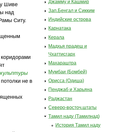
Джамму и Кашмир
ду Шиве
Зап.Бенгал и Сикким
ды над
Индийские острова
Рамы Ситу.
Карнатака
вященным
Керала
Мадхья прадеш и
Чхаттисгарх
 коридорами
Махараштра
ят
Мумбаи (Бомбей)
скульптуры
 потолки не в
Орисса (Одиша)
Пенджаб и Харьяна
священных
Раджастан
Северо-восточ.штаты
Тамил наду (Тамилнад)
История Тамил наду