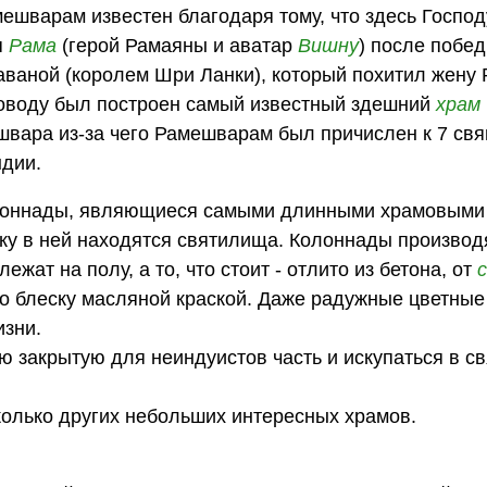
ешварам известен благодаря тому, что здесь Госпо
я
Рама
(герой Рамаяны и аватар
Вишну
) после побе
ваной (королем Шри Ланки), который похитил жену 
оводу был построен самый известный здешний
храм
вара из-за чего Рамешварам был причислен к 7 с
ндии.
лоннады, являющиеся самыми длинными храмовыми
ьку в ней находятся святилища. Колоннады производ
жат на полу, а то, что стоит - отлито из бетона, от
по блеску масляной краской. Даже радужные цветные
изни.
ю закрытую для неиндуистов часть и искупаться в 
колько других небольших интересных храмов.