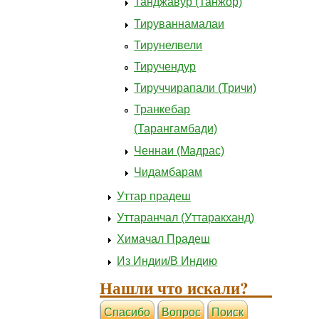
Танджавур (Танжор)
Тируваннамалаи
Тирунелвели
Тиручендур
Тируччирапали (Тричи)
Транкебар
(Тарангамбади)
Ченнаи (Мадрас)
Чидамбарам
Уттар прадеш
Уттаранчал (Уттаракханд)
Химачал Прадеш
Из Индии/В Индию
Нашли что искали?
Cпасибо
Вопрос
Поиск