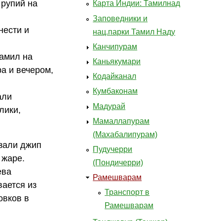
 рупий на
Карта Индии: Тамилнад
Заповедники и
нести и
нац.парки Тамил Наду
Канчипурам
Тамил на
Каньякумари
ра и вечером,
Кодайканал
Кумбаконам
али
Мадурай
лики,
Мамаллапурам
(Махабалипурам)
азали джип
Пудучерри
 жаре.
(Пондичерри)
ева
Рамешварам
ается из
Транспорт в
овков в
Рамешварам