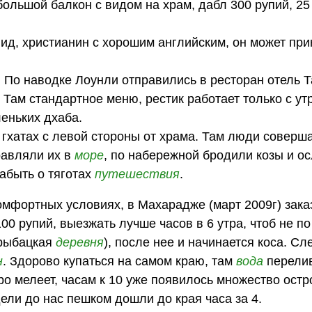
большой балкон с видом на храм, дабл 300 рупий, 25
эвид, христианин с хорошим английским, он может при
По наводке Лоунли отправились в ресторан отель 
. Там стандартное меню, рестик работает только с ут
еньких дхаба.
гхатах с левой стороны от храма. Там люди соверш
равляли их в
море
, по набережной бродили козы и ос
забыть о тяготах
путешествия
.
омфортных условиях, в Махарадже (март 2009г) зак
100 рупий, выезжать лучше часов в 6 утра, чтоб не по
(рыбацкая
деревня
), после нее и начинается коса. Сл
н
. Здорово купаться на самом краю, там
вода
перелив
ро мелеет, часам к 10 уже появилось множество остр
ели до нас пешком дошли до края часа за 4.