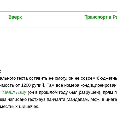
Вверх
Транспорт в Р
:
льного геста оставить не смогу, он не совсем бюджетны
оимость от 1200 рупий. Там все номера кондиционирован
я
Тамил Наду
(он в прошлом году был разрушен), прям п
нем написано гестхауз панчаята Мандапам. Мож, в инете
а местных шишечек.