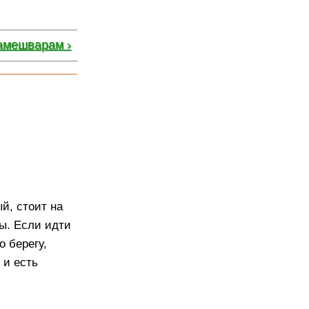
амешварам ›
й, стоит на
ы. Если идти
о берегу,
 и есть