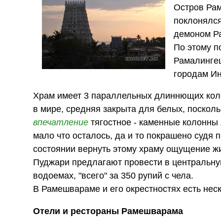
Остров Рам
поклонялс
демоном Ра
По этому п
Рамалингеш
городам И
Храм имеет 3 параллельных длиннющих ко
в мире, средняя закрыта для белых, поскол
впечатление
тягостное - каменные колонны ле
мало что осталось, да и то покрашено судя 
состоянии вернуть этому храму ощущение ж
Пуджари предлагают провести в центральну
водоемах, "всего" за 350 рупий с чела.
В Рамешвараме и его окрестностях есть нес
Отели и рестораны Рамешварама