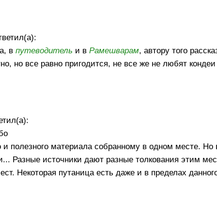
ветил(а):
а, в
путеводитель
и в
Рамешварам
, автору того расск
но, но все равно пригодится, не все же не любят кондеи 
етил(а):
бо
о и полезного материала собранному в одном месте. Но 
и... Разные источники дают разные толкования этим мес
ст. Некоторая путаница есть даже и в пределах данного