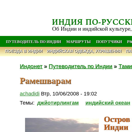
ИНДИЯ ПО-РУССК
Об Индии и индийской культуре,
ПУТЕВОДИТЕЛЬ ПО ИНДИИ
МАРШРУТЫ
ПОПУТЧИКИ
Р
ПОЕЗДА В ИНДИИ
ИНДИЙСКАЯ ОДЕЖДА, УКРАШЕНИЯ
ПА
Индонет
»
Путеводитель по Индии
»
Тами
Рамешварам
achadidi
Втр, 10/06/2008 - 19:02
Темы:
джйотирлингам
индийский океан
Остров
Индии