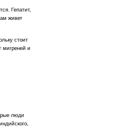
ся. Гепатит,
там живет
ольку стоит
т мигреней и
торые люди
 индийского,