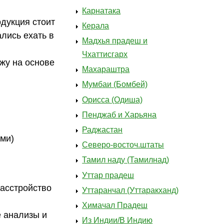
Карнатака
дукция стоит
Керала
ались ехать в
Мадхья прадеш и
Чхаттисгарх
жу на основе
Махараштра
Мумбаи (Бомбей)
Орисса (Одиша)
Пенджаб и Харьяна
Раджастан
ми)
Северо-восточ.штаты
Тамил наду (Тамилнад)
Уттар прадеш
расстройство
Уттаранчал (Уттаракханд)
Химачал Прадеш
е анализы и
Из Индии/В Индию