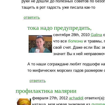
руки не дошли до полезных советов по безоп
тащить в рот гадость уже писала как-то
ответить
тока надо предупредить,
сентября 28th, 2010
Galina
о
что все
болезни
и травмы, п
свой счет. Даже если Вас з
значит Вы к ней неправомоч
А то наши сограждане любят подшофе на 
то мифических морских гадов размером с
ответить
профилактика малярии
февраля 27th, 2012
achadidi
ответил(а)
наташа, моя новая знакомая из
путта