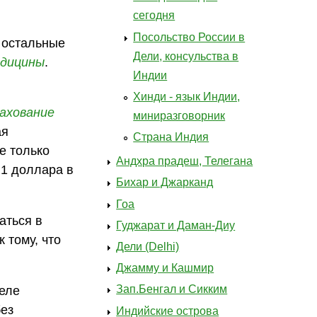
сегодня
Посольство России в
а остальные
Дели, консульства в
дицины
.
Индии
Хинди - язык Индии,
ахование
миниразговорник
ая
Страна Индия
е только
Андхра прадеш, Телегана
 1 доллара в
Бихар и Джарканд
Гоа
аться в
Гуджарат и Даман-Диу
 тому, что
Дели (Delhi)
Джамму и Кашмир
Зап.Бенгал и Сикким
деле
без
Индийские острова