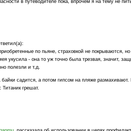
асности в путеводителе пока, впрочем я на тему не пить
тветил(а):
риобретенные по пьяне, страховкой не покрываются, но
мея укусила - она то уж точно была трезвая, значит, за
но полезли и т.д.
байки садится, а потом гипсом на пляже размахивают. 
 Титаник грешат.
:
парти
, рассказала об использовании в целях профилак