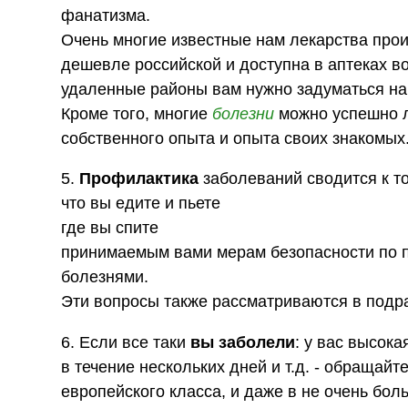
фанатизма.
Очень многие известные нам лекарства про
дешевле российской и доступна в аптеках во
удаленные районы вам нужно задуматься на 
Кроме того, многие
болезни
можно успешно л
собственного опыта и опыта своих знакомых
5.
Профилактика
заболеваний сводится к то
что вы едите и пьете
где вы спите
принимаемым вами мерам безопасности по 
болезнями.
Эти вопросы также рассматриваются в подр
6. Если все таки
вы заболели
: у вас высок
в течение нескольких дней и т.д. - обращайт
европейского класса, и даже в не очень бо