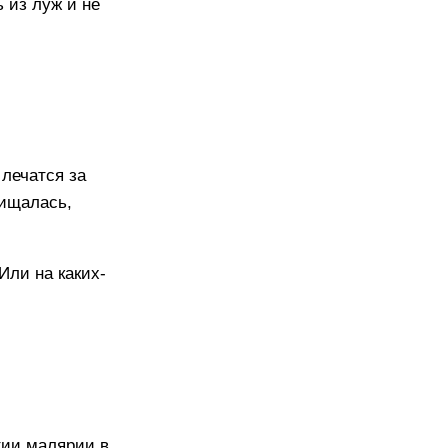
 из луж и не
 лечатся за
щищалась,
Или на каких-
тии малярии в