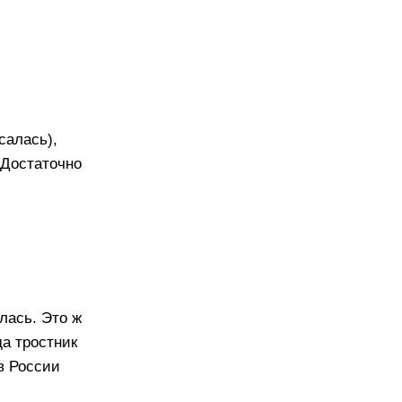
салась),
"Достаточно
лась. Это ж
да тростник
в России