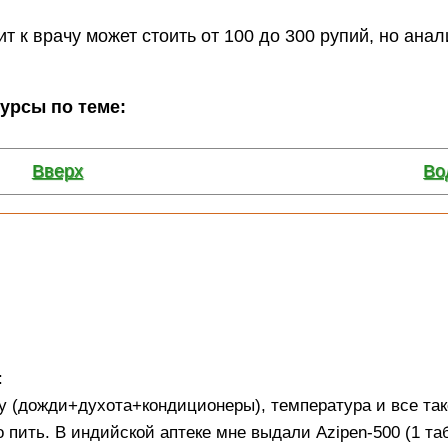
 к врачу может стоить от 100 до 300 рупий, но анал
сурсы по теме:
Вверх
Во
:
ду (дожди+духота+кондиционеры), температура и все та
 пить. В индийской аптеке мне выдали Azipen-500 (1 таб