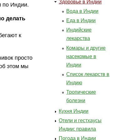
Здоровье в Индии
 по Индии.
Вода в Индии
но делать
Еда в Индии
Индийские
бегают к
лекарства
Комары и другие
насекомые в
вивок просто
Индии
об этом мы
Список лекарств в
Индию
Тропические
болезни
Кухня Индии
Отели и гестхаусы
Индии: правила
Погода в Индии