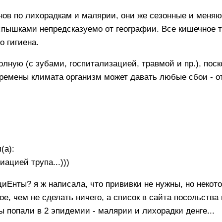
в по лихорадкам и малярии, они же сезонные и меняют
пышками непредсказуемо от географии. Все кишечное 
о гигиена.
лную (с зубами, госпитализацией, травмой и пр.), поск
перемены климата организм может давать любые сбои - о
(а):
ацией трупа...)))
циЕнты? я ж написала, что прививки не нужны, но неко
е, чем не сделать ничего, а список в сайта посольства
мы попали в 2 эпидемии - малярии и лихорадки денге...