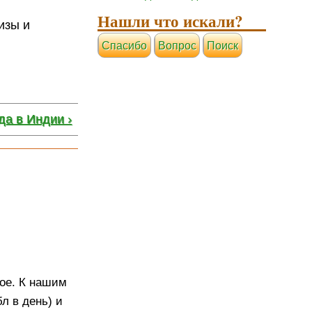
Нашли что искали?
изы и
Cпасибо
Вопрос
Поиск
да в Индии ›
кое. К нашим
л в день) и