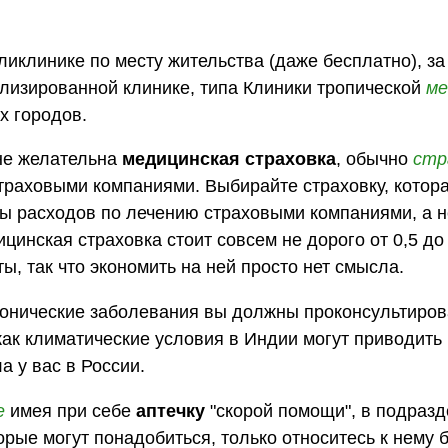
ликлинике по месту жительства (даже бесплатно), з
иализированной клинике, типа Клиники тропической
ме
х городов.
йне желательна
медицинская страховка
, обычно
стр
траховыми компаниями. Выбирайте страховку, котор
ы расходов по лечению страховыми компаниями, а н
инская страховка стоит совсем не дорого от 0,5 до
, так что экономить на ней просто нет смысла.
 хронические заболевания вы должны проконсультиров
как климатические условия в Индии могут приводить к
а у вас в России.
е
имея при себе
аптечку
"скорой помощи", в подраз
рые могут понадобиться, только относитесь к нему 