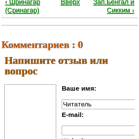
‹ Шринагар
Вверх
Зап.Бенгал и
(Сринагар)
Сикким ›
Комментариев : 0
Напишите отзыв или
вопрос
Ваше имя:
E-mail: