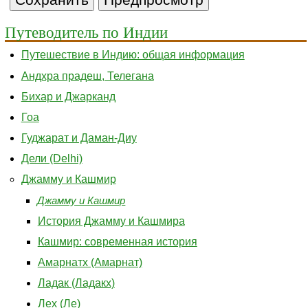
Путеводитель по Индии
Путешествие в Индию: общая информация
Андхра прадеш, Телегана
Бихар и Джарканд
Гоа
Гуджарат и Даман-Диу
Дели (Delhi)
Джамму и Кашмир
Джамму и Кашмир
История Джамму и Кашмира
Кашмир: современная история
Амарнатх (Амарнат)
Ладак (Ладакх)
Лех (Ле)