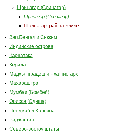
Шринагар (Сринагар)
Шринагар (Сринагар)
Шринагар: рай на земле
Зап.Бенгал и Сикким
Индийские острова
Карнатака
Керала
Мадхья прадеш и Чхаттисгарх
Махараштра
Мумбаи (Бомбей)
Орисса (Одиша)
Пенджаб и Харьяна
Раджастан
Северо-восточ.штаты