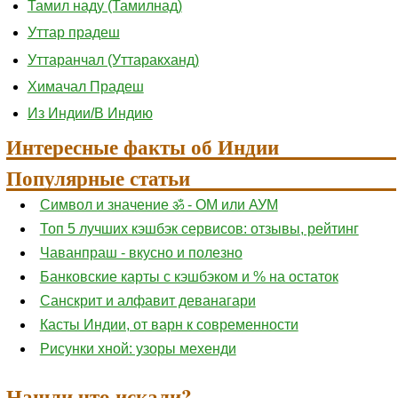
Тамил наду (Тамилнад)
Уттар прадеш
Уттаранчал (Уттаракханд)
Химачал Прадеш
Из Индии/В Индию
Интересные факты об Индии
Популярные статьи
Символ и значение ॐ - ОМ или АУМ
Топ 5 лучших кэшбэк сервисов: отзывы, рейтинг
Чаванпраш - вкусно и полезно
Банковские карты с кэшбэком и % на остаток
Санскрит и алфавит деванагари
Касты Индии, от варн к современности
Рисунки хной: узоры мехенди
Нашли что искали?