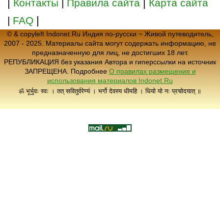
|
|
Контакты
|
Правила сайта
Карта сайта
|
|
FAQ
© & copyleft Indonet.Ru Индия по-русски ~ Живой путеводитель,
2007 - 2025. Материалы сайта могут содержать информацию, не
предназначенную для лиц, не достигших 18 лет.
РЕПУБЛИКАЦИЯ без указания Автора и гиперссылки на источник
ЗАПРЕЩЕНА. Подробнее
О правилах размещения и
использования материалов Indonet.Ru
ॐ भूर्भुवः स्वः । तत् सवितुर्वरेण्यं । भर्गो देवस्य धीमहि । धियो यो नः प्रचोदयात् ॥