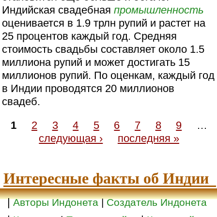
Индийская свадебная
промышленность
оценивается в 1.9 трлн рупий и растет на
25 процентов каждый год. Средняя
стоимость свадьбы составляет около 1.5
миллиона рупий и может достигать 15
миллионов рупий. По оценкам, каждый год
в Индии проводятся 20 миллионов
свадеб.
1
2
3
4
5
6
7
8
9
…
следующая ›
последняя »
Интересные факты об Индии
|
Авторы Индонета
|
Создатель Индонета