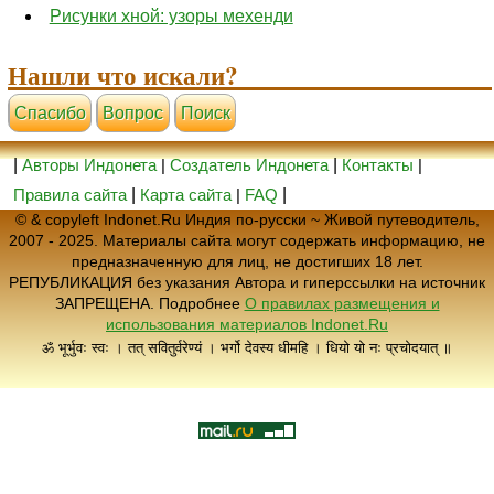
Рисунки хной: узоры мехенди
Нашли что искали?
Cпасибо
Вопрос
Поиск
|
Авторы Индонета
|
Создатель Индонета
|
Контакты
|
Правила сайта
|
Карта сайта
|
FAQ
|
© & copyleft Indonet.Ru Индия по-русски ~ Живой путеводитель,
2007 - 2025. Материалы сайта могут содержать информацию, не
предназначенную для лиц, не достигших 18 лет.
РЕПУБЛИКАЦИЯ без указания Автора и гиперссылки на источник
ЗАПРЕЩЕНА. Подробнее
О правилах размещения и
использования материалов Indonet.Ru
ॐ भूर्भुवः स्वः । तत् सवितुर्वरेण्यं । भर्गो देवस्य धीमहि । धियो यो नः प्रचोदयात् ॥