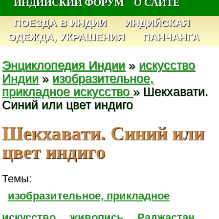
ИНДИЙСКИЙ ФОРУМ
О САЙТЕ
ПОЕЗДА В ИНДИИ
ИНДИЙСКАЯ
ОДЕЖДА, УКРАШЕНИЯ
ПАНЧАНГА
Энциклопедия Индии
»
искусство
Индии
»
изобразительное,
прикладное искусство
» Шекхавати.
Синий или цвет индиго
Шекхавати. Синий или
цвет индиго
Темы:
изобразительное, прикладное
искусство
живопись
Раджастан