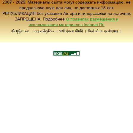
2007 - 2025. Материалы сайта могут содержать информацию, не
предназначенную для лиц, не достигших 18 лет.
РЕПУБЛИКАЦИЯ без указания Автора и гиперссылки на источник
ЗАПРЕЩЕНА. Подробнее
О правилах размещения и
использования материалов Indonet.Ru
ॐ भूर्भुवः स्वः । तत् सवितुर्वरेण्यं । भर्गो देवस्य धीमहि । धियो यो नः प्रचोदयात् ॥