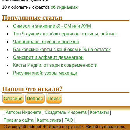
10 любопытных фактов
об индианках
Популярные статьи
Символ и значение ॐ - ОМ или АУМ
Топ 5 лучших кэшбэк сервисов: отзывы, рейтинг
Чаванпраш - вкусно и полезно
Банковские карты с кэшбэком и % на остаток
Санскрит и алфавит деванагари
Касты Индии, от варн к современности
Рисунки хной: узоры мехенди
Нашли что искали?
Cпасибо
Вопрос
Поиск
|
Авторы Индонета
|
Создатель Индонета
|
Контакты
|
Правила сайта
|
Карта сайта
|
FAQ
|
© & copyleft Indonet.Ru Индия по-русски ~ Живой путеводитель,