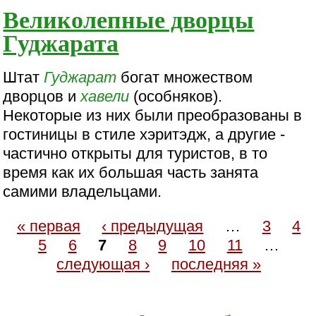
Великолепные дворцы
Гуджарата
Штат
Гуджарат
богат множеством
дворцов и
хавели
(особняков).
Некоторые из них были преобразованы в
гостиницы в стиле хэритэдж, а другие -
частично открыты для туристов, в то
время как их большая часть занята
самими владельцами.
« первая
‹ предыдущая
…
3
4
5
6
7
8
9
10
11
…
следующая ›
последняя »