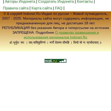
|
Авторы Индонета
|
Создатель Индонета
|
Контакты
|
Правила сайта
|
Карта сайта
|
FAQ
|
© & copyleft Indonet.Ru Индия по-русски ~ Живой путеводитель,
2007 - 2025. Материалы сайта могут содержать информацию, не
предназначенную для лиц, не достигших 18 лет.
РЕПУБЛИКАЦИЯ без указания Автора и гиперссылки на источник
ЗАПРЕЩЕНА. Подробнее
О правилах размещения и
использования материалов Indonet.Ru
ॐ भूर्भुवः स्वः । तत् सवितुर्वरेण्यं । भर्गो देवस्य धीमहि । धियो यो नः प्रचोदयात् ॥