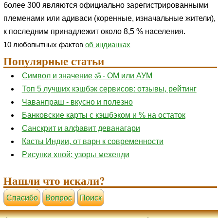
более 300 являются официально зарегистрированными
племенами или адиваси (коренные, изначальные жители),
к последним принадлежит около 8,5 % населения.
10 любопытных фактов
об индианках
Популярные статьи
Символ и значение ॐ - ОМ или АУМ
Топ 5 лучших кэшбэк сервисов: отзывы, рейтинг
Чаванпраш - вкусно и полезно
Банковские карты с кэшбэком и % на остаток
Санскрит и алфавит деванагари
Касты Индии, от варн к современности
Рисунки хной: узоры мехенди
Нашли что искали?
Cпасибо
Вопрос
Поиск