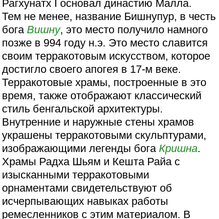
Рагхунатх I основал династию Малла.
Тем не менее, название Бишнупур, в честь
бога
Вишну
, это место получило намного
позже в 994 году н.э. Это место славится
своим терракотовым искусством, которое
достигло своего апогея в 17-м веке.
Терракотовые храмы, построенные в это
время, также отображают классический
стиль бенгальской архитектуры.
Внутренние и наружные стены храмов
украшены терракотовыми скульптурами,
изображающими легенды бога
Кришна
.
Храмы Радха Шьям и Кешта Райа с
изысканными терракотовыми
орнаментами свидетельствуют об
исчерпывающих навыках работы
ремесленников с этим материалом. В