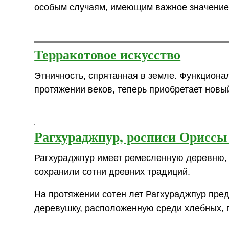
особым случаям, имеющим важное значение 
Терракотовое искусство
Этничность, спрятанная в земле. Функцион
протяжении веков, теперь приобретает новый
Рагхураджпур, росписи Ориссы
Рагхураджпур имеет ремесленную деревню,
сохранили сотни древних традиций.
На протяжении сотен лет Рагхураджпур пре
деревушку, расположенную среди хлебных, 