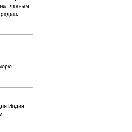
Она главным
Прадеш.
морю.
одня Индия
м