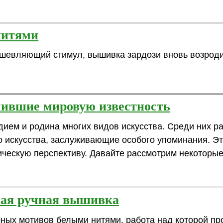
нитями
ушевляющий стимул, вышивка зардози вновь возрод
учившие мировую известность
дием и родина многих видов искусства. Среди них р
о искусства, заслуживающие особого упоминания. Э
ческую перспективу. Давайте рассмотрим некоторые 
кая ручная вышивка
ных мотивов белыми нитями, работа над которой пр