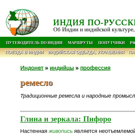
ИНДИЯ ПО-РУССК
Об Индии и индийской культуре,
ПУТЕВОДИТЕЛЬ ПО ИНДИИ
МАРШРУТЫ
ПОПУТЧИКИ
Р
ПОЕЗДА В ИНДИИ
ИНДИЙСКАЯ ОДЕЖДА, УКРАШЕНИЯ
ПА
Индонет
»
индийцы
»
профессия
ремесло
Традиционные ремесла и народные промысл
Глина и зеркала: Пифоро
Настенная
живопись
является неотъемлемой