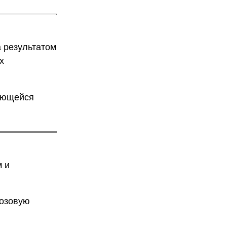
а результатом
х
чающейся
м и
розовую