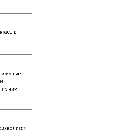
илась в
азличные
ти
из них.
оизводится