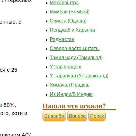
о интересных
Махараштра
Мумбаи (Бомбей)
Орисса (Одиша)
енные, с
Пенджаб и Харьяна
Раджастан
Северо-восточ.штаты
Тамил наду (Тамилнад)
Уттар прадеш
ся с 25
Уттаранчал (Уттаракханд)
Химачал Прадеш
Из Индии/В Индию
Нашли что искали?
а
50%,
ого, хотя и
Cпасибо
Вопрос
Поиск
балконом АС/