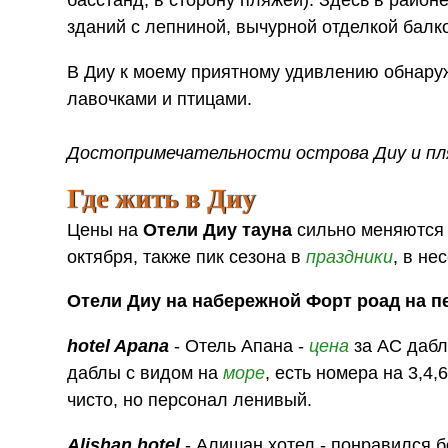
басстанд, в сторону пляжей). Здесь в район
зданий с лепниной, вычурной отделкой балк
В Диу к моему приятному удивлению обнаруж
лавочками и птицами.
Достопримечательности острова Диу и пл
Где жить в Диу
Цены на
Отели Диу тауна
сильно меняются в
октября, также пик сезона в
праздники
, в не
Отели Диу на набережной Форт роад на п
hotel Apana
- Отель Апана -
цена
за АС дабл
даблы с видом на
море
, есть номера на 3,4,
чисто, но персонал ленивый.
Alishan hotel
- Алишан хотел - понравился 