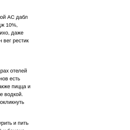
той АС дабл
дж 10%,
тихо, даже
н вег рестик
арах отелей
нов есть
акже пицца и
е водкой.
 окликнуть
рить и пить