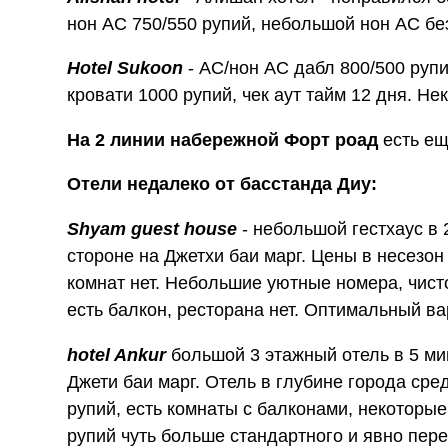
нон АС 750/550 рупий, небольшой нон АС без
Hotel Sukoon
- АС/нон АС дабл 800/500 рупи
кровати 1000 рупий, чек аут тайм 12 дня. Н
На 2 линии набережной Форт роад
есть ещ
Отели недалеко от басстанда Диу:
Shyam guest house
- небольшой гестхаус в 
стороне на Джетхи баи марг. Цены в несезон
комнат нет. Небольшие уютные номера, чисто,
есть балкон, ресторана нет. Оптимальный ва
hotel Ankur
большой 3 этажный отель в 5 мин
Джети баи марг. Отель в глубине города сре
рупий, есть комнаты с балконами, некоторы
рупий чуть больше стандартного и явно пере