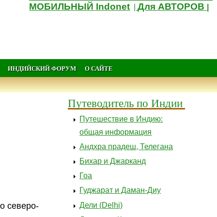
МОБИЛЬНЫЙ Indonet
Для АВТОРОВ
|
|
ИНДИЙСКИЙ ФОРУМ
О САЙТЕ
Путеводитель по Индии
Путешествие в Индию:
общая информация
Андхра прадеш, Телегана
Бихар и Джарканд
Гоа
Гуджарат и Даман-Диу
Дели (Delhi)
о северо-