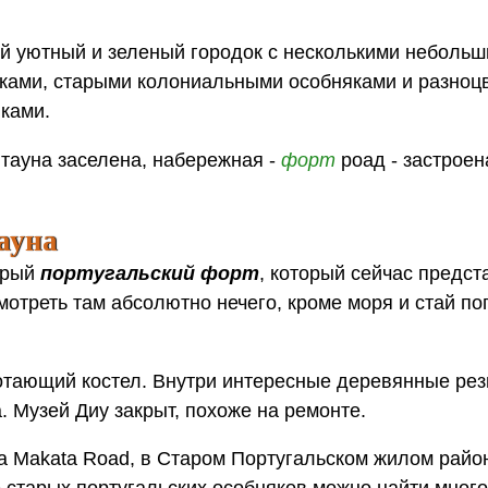
ой уютный и зеленый городок с несколькими неболь
ками, старыми колониальными особняками и разноц
ками.
 тауна заселена, набережная -
форт
роад - застроен
ауна
арый
португальский форт
, который сейчас предст
мотреть там абсолютно нечего, кроме моря и стай по
отающий костел. Внутри интересные деревянные рез
. Музей Диу закрыт, похоже на ремонте.
 на Makata Road, в Старом Португальском жилом район