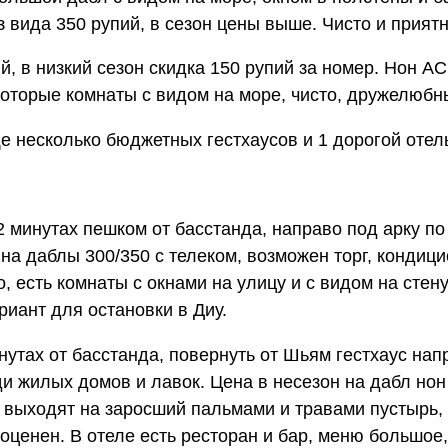
 вида 350 рупий, в сезон цены выше. Чисто и приятн
й, в низкий сезон скидка 150 рупий за номер. Нон АС
екоторые комнаты с видом на море, чисто, дружелюб
е несколько бюджетных гестхаусов и 1 дорогой отел
2 минутах пешком от басстанда, направо под арку по
 на даблы 300/350 с телеком, возможен торг, конди
 есть комнаты с окнами на улицу и с видом на стену
риант для остановки в Диу.
утах от басстанда, повернуть от Шьям гестхаус нап
ди жилых домов и лавок. Цена в несезон на дабл нон
е выходят на заросший пальмами и травами пустырь, 
оценен. В отеле есть ресторан и бар, меню большое,