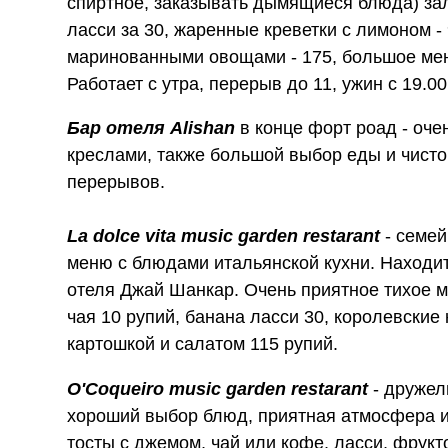
спиртное, заказывать дымящиеся блюда) за
ласси за 30, жаренные креветки с лимоном - 
маринованными овощами - 175, большое меню
Работает с утра, перерыв до 11, ужин с 19.00
Бар отеля Alishan
в конце форт роад - оче
креслами, также большой выбор еды и чисто
перерывов.
La dolce vita music garden restarant
- семей
меню с блюдами итальянской кухни. Находит
отеля Джай Шанкар. Очень приятное тихое м
чая 10 рупий, банана ласси 30, королевские
картошкой и салатом 115 рупий.
O'Coqueiro music garden restarant
- дружел
хороший выбор блюд, приятная атмосфера и 
тосты с джемом, чай или кофе, ласси, фрук