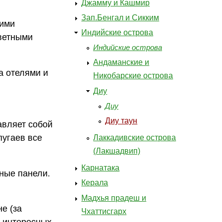
Джамму и Кашмир
Зап.Бенгал и Сикким
шими
Индийские острова
ветными
Индийские острова
Андаманские и
а отелями и
Никобарские острова
Диу
Диу
Диу таун
авляет собой
пугаев все
Лаккадивские острова
(Лакшадвип)
Карнатака
ные панели.
Керала
Мадхья прадеш и
е (за
Чхаттисгарх