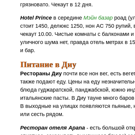
грязновато. Чекаут в 12 дня.
Hotel Prince
в середине
Мэйн базар
роад (ул
стоит 1450, делюкс 1250, нон АС 750 рупий,
чекаут 10.00. Чистые комнаты с балконами 
уличного шума нет, правда отель метрах в 1
и бар.
Питание в Диу
Рестораны Диу
почти все нон вег, есть вег
также подают еду. Цены на еду незначитель
блюда гуджаратской, панджабской, южно инд
итальянские пасты. В Диу тауне много баров
В выходные на улицах появляются пьяные, н
или сесть рядом.
Ресторан отеля Apana
- есть большой отк