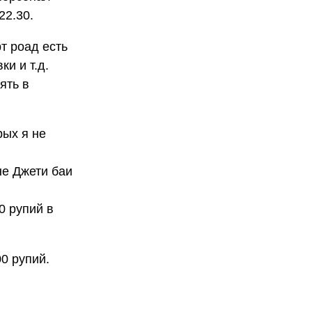
22.30.
т роад есть
и и т.д.
ять в
рых я не
не Джети баи
0 рупий в
0 рупий.