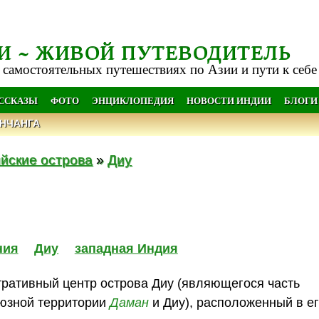
И ~ ЖИВОЙ ПУТЕВОДИТЕЛЬ
 самостоятельных путешествиях по Азии и пути к себе
АССКАЗЫ
ФОТО
ЭНЦИКЛОПЕДИЯ
НОВОСТИ ИНДИИ
БЛОГИ
НЧАНГА
йские острова
»
Диу
ния
Диу
западная Индия
тративный центр острова Диу (являющегося часть
оюзной территории
Даман
и Диу), расположенный в ег