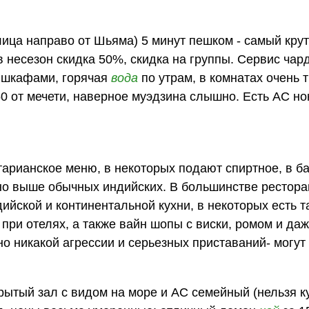
ица направо от Шьяма) 5 минут пешком - самый кру
 в несезон скидка 50%, скидка на группы. Сервис чар
и шкафами, горячая
вода
по утрам, в комнатах очень 
50 от мечети, наверное муэдзина слышно. Есть АС но
етарианское меню, в некоторых подают спиртное, в б
но выше обычных индийских. В большинстве рестора
ийской и континентальной кухни, в некоторых есть т
 при отелях, а также вайн шопы с виски, ромом и даж
о никакой агрессии и серьезных приставаний- могут
рытый зал с видом на море и АС семейный (нельзя ку