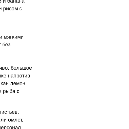
5 и банана
и рисом с
и мягкими
 без
пиво, большое
чке напротив
акан лемон
я рыба с
листьев,
ли омлет,
 Персонал