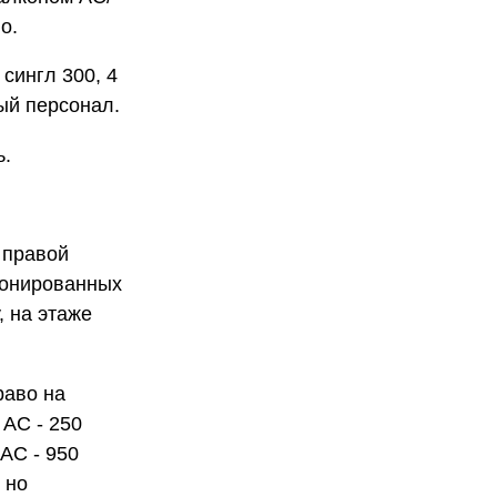
о.
 сингл 300, 4
ный персонал.
ь.
 правой
ционированных
, на этаже
раво на
 АС - 250
АС - 950
 но