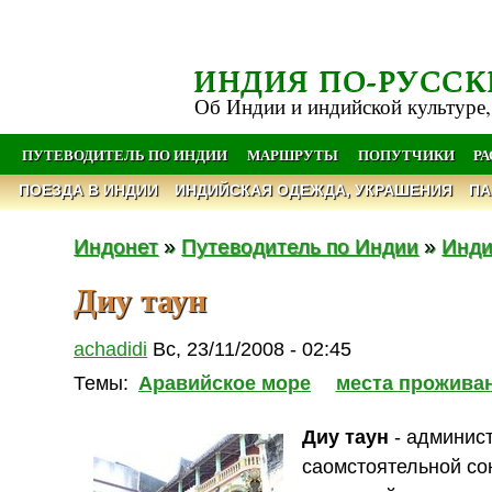
ИНДИЯ ПО-РУССК
Об Индии и индийской культуре,
ПУТЕВОДИТЕЛЬ ПО ИНДИИ
МАРШРУТЫ
ПОПУТЧИКИ
Р
ПОЕЗДА В ИНДИИ
ИНДИЙСКАЯ ОДЕЖДА, УКРАШЕНИЯ
ПА
Индонет
»
Путеводитель по Индии
»
Инди
Диу таун
achadidi
Вс, 23/11/2008 - 02:45
Темы:
Аравийское море
места прожива
Диу таун
- админис
саомстоятельной с