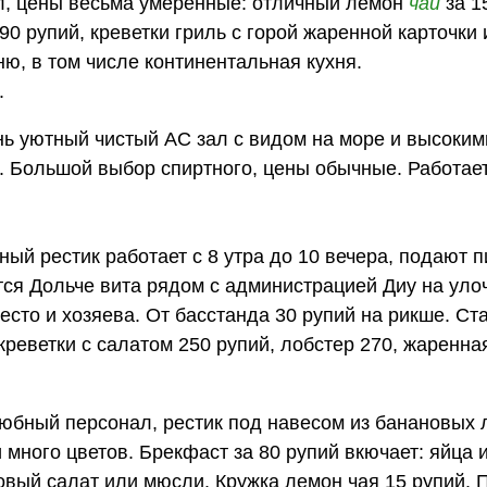
л, цены весьма умеренные: отличный лемон
чай
за 1
90 рупий, креветки гриль с горой жаренной карточки 
, в том числе континентальная кухня.
.
нь уютный чистый АС зал с видом на море и высоким
. Большой выбор спиртного, цены обычные. Работает
ный рестик работает с 8 утра до 10 вечера, подают 
ся Дольче вита рядом с администрацией Диу на уло
есто и хозяева. От басстанда 30 рупий на рикше. Ст
 креветки с салатом 250 рупий, лобстер 270, жаренна
юбный персонал, рестик под навесом из банановых 
много цветов. Брекфаст за 80 рупий вкючает: яйца и
товый салат или мюсли. Кружка лемон чая 15 рупий.