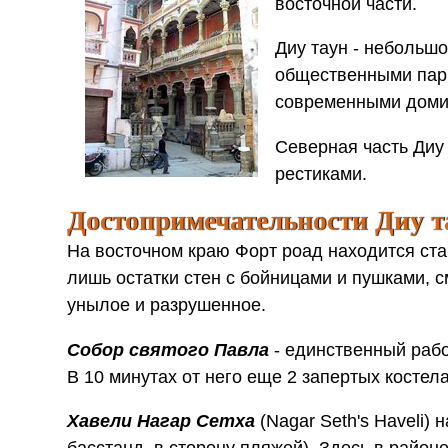
восточной части.
Диу таун - небольш
общественными пар
современными доми
Северная часть Диу
рестиками.
Достопримечательности Диу т
На восточном краю Форт роад находится ст
лишь остатки стен с бойницами и пушками, с
унылое и разрушенное.
Собор святого Павла
- единственный раб
В 10 минутах от него еще 2 запертых костела
Хавели Нагар Сетха
(Nagar Seth's Haveli)