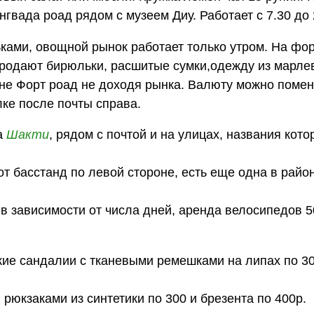
нгвада роад рядом с музеем Диу. Работает с 7.30 до 
ьками, овощной рынок работает только утром. На фор
продают бирюльки, расшитые сумки,одежду из марлевк
не Форт роад не доходя рынка. Валюту можно помен
лке после почты справа.
ма
Шакти
, рядом с почтой и на улицах, названия кото
от басстанд по левой стороне, есть еще одна в райо
и в зависимости от числа дней, аренда велосипедов 5
кие сандалии с тканевыми ремешками на липах по 30
рюкзаками из синтетики по 300 и брезента по 400р.