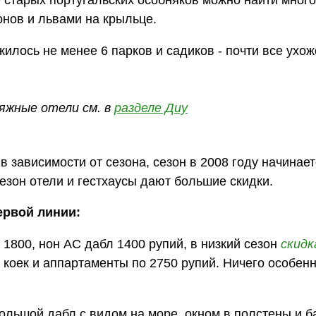
е старых португальских особняков можно найти мног
онов и львами на крыльце.
илось не менее 6 парков и садиков - почти все ухож
яжные отели см. в
разделе Диу
 зависимости от сезона, сезон в 2008 году начинает
сезон отели и гестхаусы дают большие скидки.
ервой линии:
 1800, нон АС дабл 1400 рупий, в низкий сезон
скидк
6 коек и аппартаменты по 2750 рупий. Ничего особенн
большой дабл с видом на море, окном в полстены и 