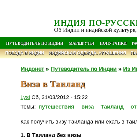
ИНДИЯ ПО-РУССК
Об Индии и индийской культуре,
ПУТЕВОДИТЕЛЬ ПО ИНДИИ
МАРШРУТЫ
ПОПУТЧИКИ
Р
ПОЕЗДА В ИНДИИ
ИНДИЙСКАЯ ОДЕЖДА, УКРАШЕНИЯ
ПА
Индонет
»
Путеводитель по Индии
»
Из И
Виза в Таиланд
Lysi
Сб, 31/03/2012 - 15:22
Темы:
путешествия
виза
Таиланд
о
Как получить визу Таиланда или ехать в Таи
1. В Таиланд без визы