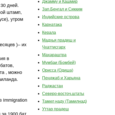
Джамму и Кашмир
30 дней.
Зап.Бенгал и Сикким
вой штамп,
Индийские острова
усе), утром
Карнатака
Керала
Мадхья прадеш и
есяцев )– их
Чхаттисгарх
Махараштра
ния в
Мумбаи (Бомбей)
 батов,
Орисса (Одиша)
та , можно
Пенджаб и Харьяна
аиланда.
Раджастан
Северо-восточ.штаты
в Immigration
Тамил наду (Тамилнад)
Уттар прадеш
 за 1900 бат