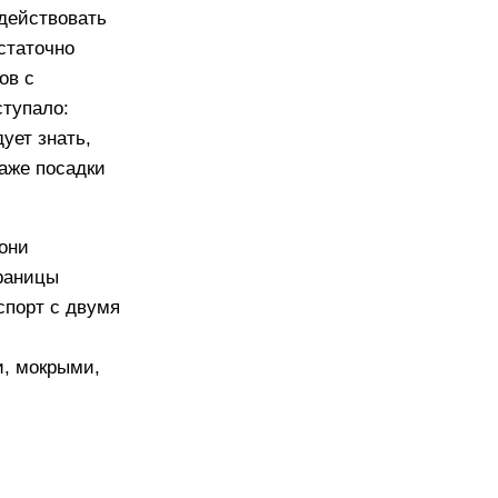
 действовать
статочно
ов с
ступало:
ует знать,
даже посадки
 они
границы
спорт с двумя
и, мокрыми,