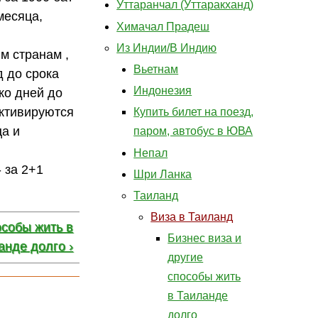
Уттаранчал (Уттаракханд)
месяца,
Химачал Прадеш
Из Индии/В Индию
м странам ,
Вьетнам
д до срока
Индонезия
ко дней до
активируются
Купить билет на поезд,
ца и
паром, автобус в ЮВА
Непал
 за 2+1
Шри Ланка
Таиланд
Виза в Таиланд
особы жить в
Бизнес виза и
анде долго ›
другие
способы жить
в Таиланде
долго