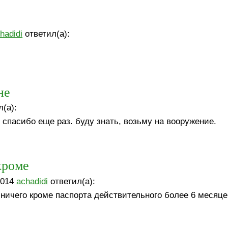
hadidi
ответил(а):
не
(а):
о. спасибо еще раз. буду знать, возьму на вооружение.
кроме
2014
achadidi
ответил(а):
о ничего кроме паспорта действительного более 6 месяце