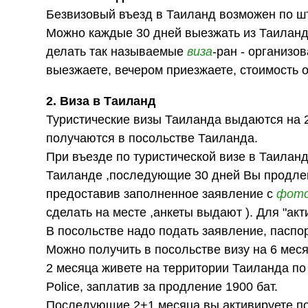
Безвизовый въезд в Таиланд возможен по шт
Можно каждые 30 дней выезжать из Таиланд
делать так называемые
виза
-ран - организо
выезжаете, вечером приезжаете, стоимость 
2. Виза в Таиланд
Туристические визы Таиланда выдаются на 2+
получаются в посольстве Таиланда.
При въезде по туристической визе в Таиланд
Таиланде ,последующие 30 дней Вы продлевае
предоставив заполненное заявление с
фот
сделать на месте ,анкеты выдают ). Для "а
В посольстве надо подать заявление, паспор
Можно получить в посольстве визу на 6 меся
2 месяца живете на территории Таиланда по э
Police, заплатив за продление 1900 бат.
Последующие 2+1 месяца вы активируете пое