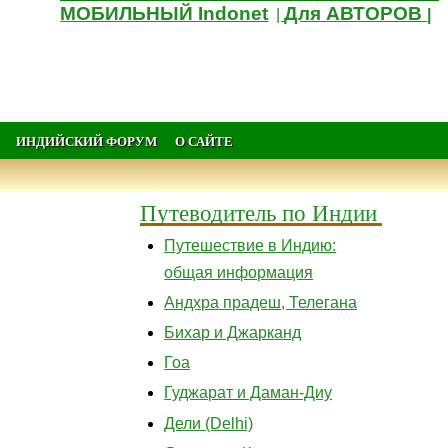
МОБИЛЬНЫЙ Indonet
Для АВТОРОВ
|
|
ИНДИЙСКИЙ ФОРУМ
О САЙТЕ
Путеводитель по Индии
Путешествие в Индию:
общая информация
Андхра прадеш, Телегана
Бихар и Джарканд
Гоа
Гуджарат и Даман-Диу
Дели (Delhi)