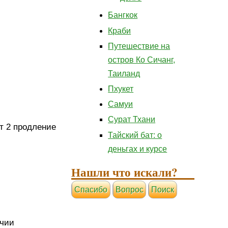
Бангкок
Краби
Путешествие на
остров Ко Сичанг,
Таиланд
Пхукет
Самуи
Сурат Тхани
ат 2 продление
Тайский бат: о
деньгах и курсе
Нашли что искали?
Cпасибо
Вопрос
Поиск
ичии