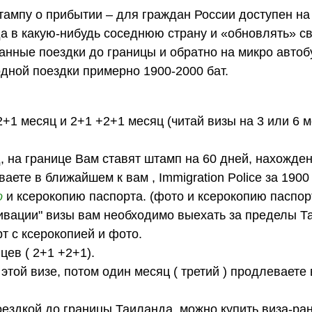
ампу о прибытии – для граждан России доступен на 
а в какую-нибудь соседнюю страну и «обновлять» с
ванные поездки до границы и обратно на микро автоб
одной поездки примерно 1900-2000 бат.
1 месяц и 2+1 +2+1 месяц (читай визы на 3 или 6 м
, на границе Вам ставят штамп на 60 дней, нахожде
те в ближайшем к вам , Immigration Police за 1900
о
и ксерокопию паспорта. (фото и ксерокопию паспор
ктивации" визы вам необходимо выехать за пределы Т
т с ксерокопией и фото.
цев ( 2+1 +2+1).
той визе, потом один месяц ( третий ) продлеваете 
здкой до границы Таиланда, можно купить виза-ран