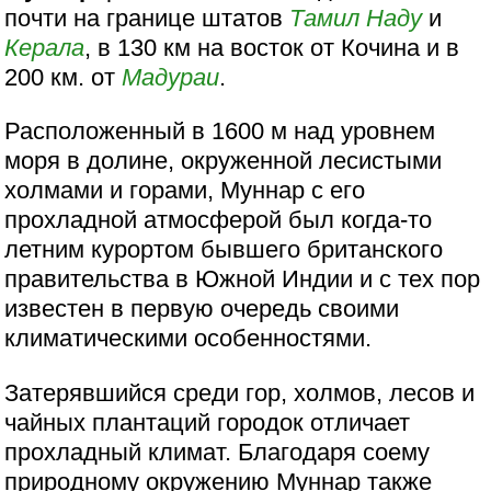
почти на границе штатов
Тамил Наду
и
Керала
, в 130 км на восток от Кочина и в
200 км. от
Мадураи
.
Расположенный в 1600 м над уровнем
моря в долине, окруженной лесистыми
холмами и горами, Муннар с его
прохладной атмосферой был когда-то
летним курортом бывшего британского
правительства в Южной Индии и с тех пор
известен в первую очередь своими
климатическими особенностями.
Затерявшийся среди гор, холмов, лесов и
чайных плантаций городок отличает
прохладный климат. Благодаря соему
природному окружению Муннар также