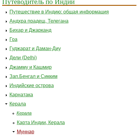
Путеводитель по Индии
Путешествие в Индию: общая информация
Андхра прадеш, Телегана
Бихар и Джарканд
Гоа
Гуджарат и Даман-Диу
Дели (Delhi)
Джамму и Кашмир
Зап.Бенгал и Сикким
Индийские острова
Карнатака
Керала
Керала
Карта Индии, Керала
Муннар