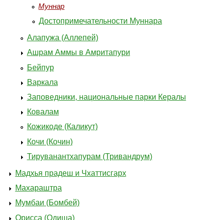
Муннар
Достопримечательности Муннара
Алапужа (Аллепей)
Ашрам Аммы в Амритапури
Бейпур
Варкала
Заповедники, национальные парки Кералы
Ковалам
Кожикоде (Каликут)
Кочи (Кочин)
Тируванантхапурам (Тривандрум)
Мадхья прадеш и Чхаттисгарх
Махараштра
Мумбаи (Бомбей)
Орисса (Одиша)