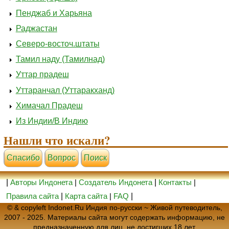
Пенджаб и Харьяна
Раджастан
Северо-восточ.штаты
Тамил наду (Тамилнад)
Уттар прадеш
Уттаранчал (Уттаракханд)
Химачал Прадеш
Из Индии/В Индию
Нашли что искали?
Cпасибо
Вопрос
Поиск
|
Авторы Индонета
|
Создатель Индонета
|
Контакты
|
Правила сайта
|
Карта сайта
|
FAQ
|
© & copyleft Indonet.Ru Индия по-русски ~ Живой путеводитель,
2007 - 2025. Материалы сайта могут содержать информацию, не
предназначенную для лиц, не достигших 18 лет.