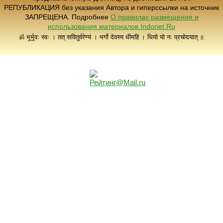
РЕПУБЛИКАЦИЯ без указания Автора и гиперссылки на источник
ЗАПРЕЩЕНА. Подробнее
О правилах размещения и
использования материалов Indonet.Ru
ॐ भूर्भुवः स्वः । तत् सवितुर्वरेण्यं । भर्गो देवस्य धीमहि । धियो यो नः प्रचोदयात् ॥