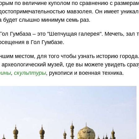
торым по величине куполом по сравнению с размера
 достопримечательностью мавзолея. Он имеет уника
ка будет слышно минимум семь раз.
л Гумбаза – это "Шепчущая галерея". Мечеть, зал 
осещения в Гол Гумбазе.
шим местом, для того чтобы узнать историю города
 археологический музей, где вы можете увидеть сраз
тины
,
скульптуры
, рукописи и военная техника.