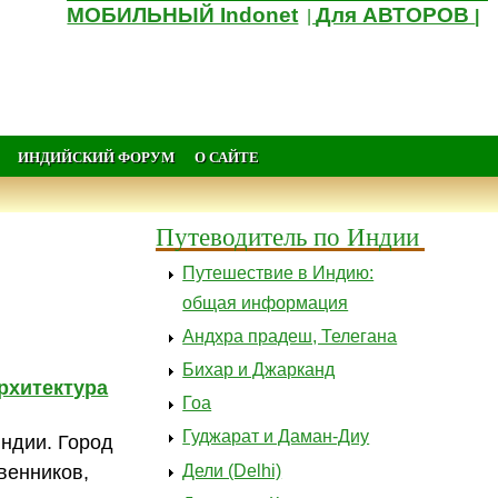
МОБИЛЬНЫЙ Indonet
Для АВТОРОВ
|
|
ИНДИЙСКИЙ ФОРУМ
О САЙТЕ
Путеводитель по Индии
Путешествие в Индию:
общая информация
Андхра прадеш, Телегана
Бихар и Джарканд
рхитектура
Гоа
Гуджарат и Даман-Диу
ндии. Город
Дели (Delhi)
венников,