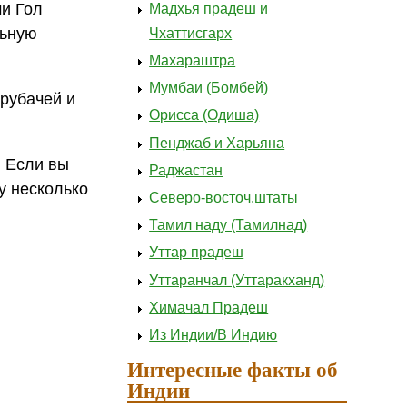
ми Гол
Мадхья прадеш и
льную
Чхаттисгарх
Махараштра
Мумбаи (Бомбей)
трубачей и
Орисса (Одиша)
Пенджаб и Харьяна
. Если вы
Раджастан
у несколько
Северо-восточ.штаты
Тамил наду (Тамилнад)
Уттар прадеш
Уттаранчал (Уттаракханд)
Химачал Прадеш
Из Индии/В Индию
Интересные факты об
Индии