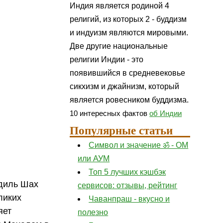
Индия является родиной 4
религий, из которых 2 - буддизм
и индуизм являются мировыми.
Две другие национальные
религии Индии - это
появившийся в средневековье
сикхизм и джайнизм, который
является ровесником буддизма.
10 интересных фактов
об Индии
Популярные статьи
Символ и значение ॐ - ОМ
или АУМ
Топ 5 лучших кэшбэк
Адиль Шах
сервисов: отзывы, рейтинг
ликих
Чаванпраш - вкусно и
яет
полезно