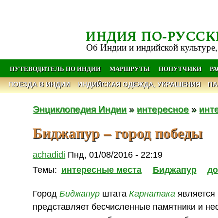
ИНДИЯ ПО-РУССК
Об Индии и индийской культуре,
ПУТЕВОДИТЕЛЬ ПО ИНДИИ
МАРШРУТЫ
ПОПУТЧИКИ
Р
ПОЕЗДА В ИНДИИ
ИНДИЙСКАЯ ОДЕЖДА, УКРАШЕНИЯ
ПА
Энциклопедия Индии
»
интересное
»
инт
Биджапур – город победы
achadidi
Пнд, 01/08/2016 - 22:19
Темы:
интересные места
Биджапур
до
Город
Биджапур
штата
Карнатака
является 
представляет бесчисленные памятники и не