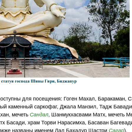
оступны для посещения: Гоген Махал, Баракаман, С
ый каменный саркофаг, Джала Манзил, Тадж Бавади
хан, мечеть
Сандал
, Шанмукхасвами Матх, мечеть М
тх Басади, храм Торви Нарасимха, Басаван Багевад
акже названы именем Лал Бахадур Шастри
Сагар
).