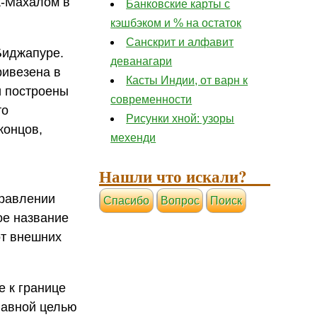
ж-Махалом в
Банковские карты с
кэшбэком и % на остаток
Санскрит и алфавит
Биджапуре.
деванагари
ривезена в
Касты Индии, от варн к
и построены
современности
то
Рисунки хной: узоры
концов,
мехенди
Нашли что искали?
правлении
Cпасибо
Вопрос
Поиск
ое название
от внешних
е к границе
лавной целью