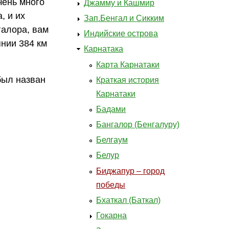
чень много
Джамму и Кашмир
, и их
Зап.Бенгал и Сикким
галора, вам
Индийские острова
нии 384 км
Карнатака
Карта Карнатаки
был назван
Краткая история
Карнатаки
Бадами
Бангалор (Бенгалуру)
Белгаум
Белур
Биджапур – город
победы
Бхаткал (Баткал)
Гокарна