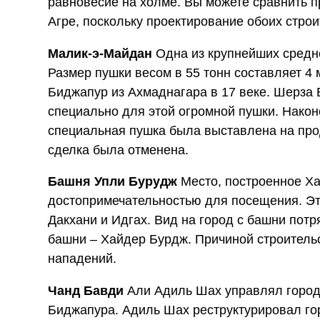
равновесие на холме. Вы можете сравнить 
Агре, поскольку проектирование обоих стро
Малик-э-Майдан
Одна из крупнейших средн
Размер пушки весом в 55 тонн составляет 4 
Биджапур из Ахмаднагара в 17 веке. Шерза
специально для этой огромной пушки. Након
специальная пушка была выставлена на прода
сделка была отменена.
Башня Упли Бурудж
Место, построенное Ха
достопримечательностью для посещения. Эт
Дакхани и Идгах. Вид на город с башни пот
башни – Хайдер Бурдж. Причиной строител
нападений.
Чанд Бавди
Али Адиль Шах управлял городо
Биджапура. Адиль Шах реструктурировал гор