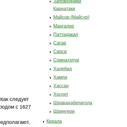
Заповедники
Карнатаки
Майсор (Майсур)
Мангалор
Паттадакал
Сагар
Сирси
Сомнатхпур
Халебид
Хампи
Хассан
Хоспет
Как следует
Шраванабелагола
родом с 1627
Шрингери
Керала
редполагают,