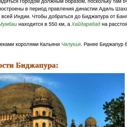
сладиться городом должным образом, поскольку там о
построены в период правления династии Адиль Шаха
 всей Индии. Чтобы добраться до Биджапура от Бан
Мумбаи
находится в 550 км, а
Хайдарабад
на расстоя
 веками королями Кальяни
Чалукья
. Ранее Биджапур 
ости Биджапура: