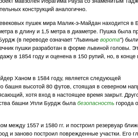
проект мавзолея Ибрагима Рауза со знаменитым Тад
ительных конструкций аналогично.
евековых пушек мира Малик-э-Майдан находится в 
метра в длину и 1,5 метра в диаметре. Пушка была п
 Бурдж (в переводе означает "Львиные
ворота
") был
ечник пушки разработан в форме львиной головы. Э
жу в 1854 году и оценена в 150 рупий, но, в конце 
йдер Ханом в 1584 году, является следующей
о башня высотой 80 футов, стоящая в северном на
рясающий, хотя вход в настоящее время закрыт. Друг
ьства башни Упли Бурдж была
безопасность
города 
м между 1557 и 1580 гг. и построил резервуар ближ
од и заново построил поврежденные участки. Его г