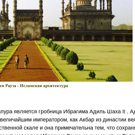
ура является гробница Ибрагима Адиль Шаха II . 
л величайшим императором, как Акбар из династии ве
твенной скале и она примечательна тем, что сохран