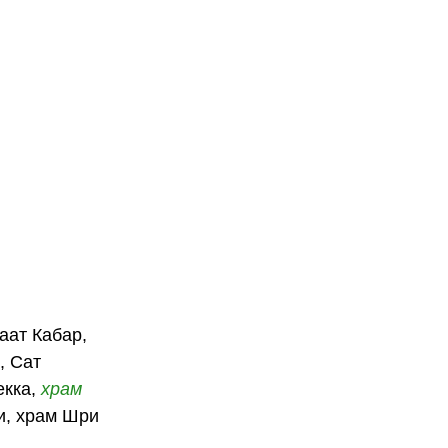
аат Кабар,
, Сат
екка,
храм
и, храм Шри