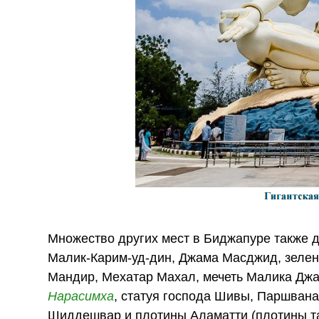
Множество других мест в Биджапуре также д
Малик-Карим-уд-дин, Джама Масджид, зелен
Мандир, Мехатар Махал, мечеть Малика Джа
Нарасимха
, статуя господа Шивы, Паршвана
Шиддешвар и плотины Аламатти (плотины т