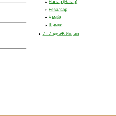
Наггар (Нагар)
Ревалсар
Чамба
Шимла
Из Индии/В Индию