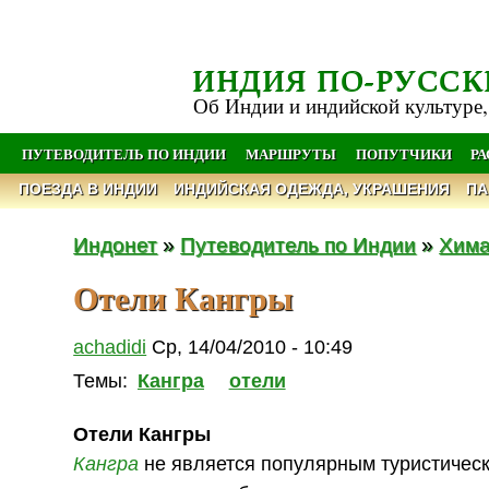
ИНДИЯ ПО-РУССК
Об Индии и индийской культуре,
ПУТЕВОДИТЕЛЬ ПО ИНДИИ
МАРШРУТЫ
ПОПУТЧИКИ
Р
ПОЕЗДА В ИНДИИ
ИНДИЙСКАЯ ОДЕЖДА, УКРАШЕНИЯ
ПА
Индонет
»
Путеводитель по Индии
»
Хима
Отели Кангры
achadidi
Ср, 14/04/2010 - 10:49
Темы:
Кангра
отели
Отели Кангры
Кангра
не является популярным туристически