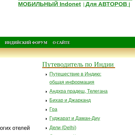
МОБИЛЬНЫЙ Indonet
Для АВТОРОВ
|
|
ИНДИЙСКИЙ ФОРУМ
О САЙТЕ
Путеводитель по Индии
Путешествие в Индию:
общая информация
Андхра прадеш, Телегана
Бихар и Джарканд
Гоа
Гуджарат и Даман-Диу
Дели (Delhi)
огих отелей