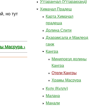
Уттаранчал (Уттаракханд)
Химачал Прадеш
й, но тут
Карта Химачал
прадеша
Долина Спити
Дхарамсала и Маклеод
ганж
ы Масрура ›
Кангра
Минипоезд долины
Кангра
Отели Кангры
Храмы Масрура
Кулу (Куллу)
Малана
Манали