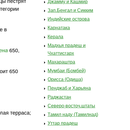
ицы пестрят
Джамму и Кашмир
атегории
Зап.Бенгал и Сикким
Индийские острова
Карнатака
е в
Керала
Мадхья прадеш и
ена
650,
Чхаттисгарх
Махараштра
Мумбаи (Бомбей)
тоит 650
Орисса (Одиша)
Пенджаб и Харьяна
Раджастан
Северо-восточ.штаты
илая терраса;
Тамил наду (Тамилнад)
Уттар прадеш