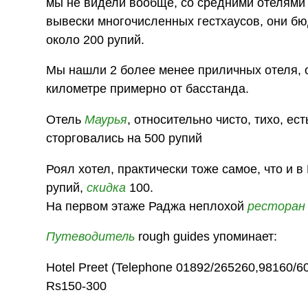
мы не видели вообще, со средними отелями т
вывески многочисленных гестхаусов, они бю
около 200 рупий.
Мы нашли 2 более менее приличных отеля, о
километре примерно от басстанда.
Отель
Маурья
, относительно чисто, тихо, ес
сторговались на 500 рупий
Роял хотел, практически тоже самое, что и в
рупий,
скидка
100.
На первом этаже Раджа неплохой
ресторан
Путеводитель
rough guides упоминает:
Hotel Preet (Telephone 01892/265260,98160/6
Rs150-300