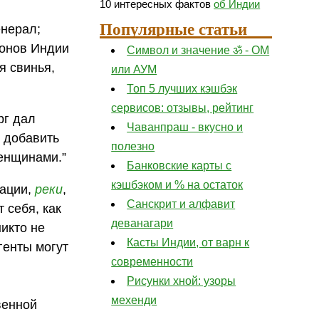
10 интересных фактов
об Индии
Популярные статьи
енерал;
йонов Индии
Символ и значение ॐ - ОМ
я свинья,
или АУМ
Топ 5 лучших кэшбэк
сервисов: отзывы, рейтинг
рг дал
Чаванпраш - вкусно и
 добавить
полезно
женщинами.”
Банковские карты с
кэшбэком и % на остаток
тации,
реки
,
Санскрит и алфавит
 себя, как
деванагари
никто не
Касты Индии, от варн к
генты могут
современности
Рисунки хной: узоры
мехенди
венной