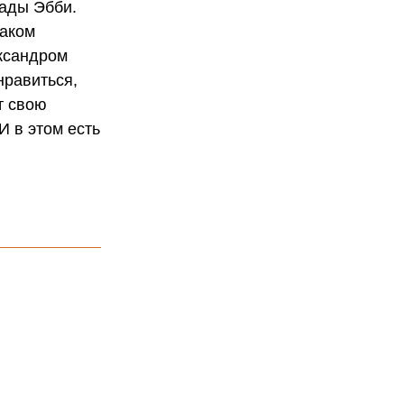
пады Эбби.
таком
ександром
нравиться,
т свою
И в этом есть