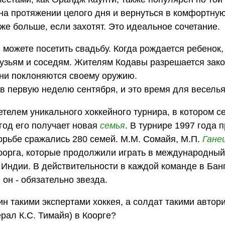
на протяжении целого дня и вернуться в комфортну
же больше, если захотят. Это идеальное сочетание.
ы можете посетить свадьбу. Когда рождается ребенок,
рузьям и соседям. Жителям Кодавы разрешается зак
они поклоняются своему оружию.
в первую неделю сентября, и это время для веселья
етелем уникального хоккейного турнира, в котором с
год его получает новая
семья
. В турнире 1997 года 
борьбе сражались 280 семей. М.М. Сомайя, М.П.
Гане
Коорга, которые продолжили играть в международный 
Индии. В действительности в каждой команде в Банг
 он - обязательно звезда.
н такими экспертами хоккея, а солдат такими автор
рал К.С. Тимайя) в Коорге?