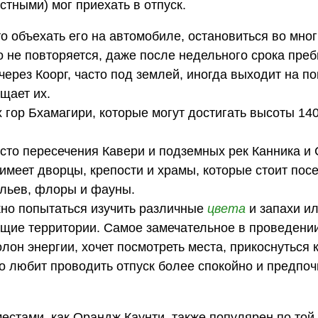
естными) мог приехать в отпуск.
 объехать его на автомобиле, остановиться во мног
го не повторяется, даже после недельного срока пре
через Коорг, часто под землей, иногда выходит на п
ищает их.
 гор Бхамагири, которые могут достигать высоты 14
сто пересечения Кавери и подземных рек Канника и 
меет дворцы, крепости и храмы, которые стоит посет
ельев, флоры и фауны.
жно попытаться изучить различные
цвета
и запахи и
щие территории. Самое замечательное в проведении
полон энергии, хочет посмотреть места, прикоснуться 
кто любит проводить отпуск более спокойно и предпоч
естами, как Орандж Каунти, также популярен по той