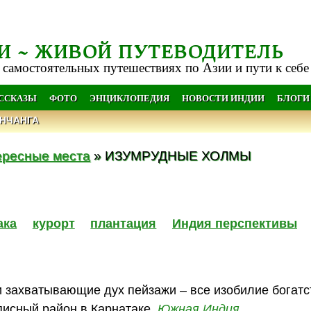
И ~ ЖИВОЙ ПУТЕВОДИТЕЛЬ
 самостоятельных путешествиях по Азии и пути к себе
АССКАЗЫ
ФОТО
ЭНЦИКЛОПЕДИЯ
НОВОСТИ ИНДИИ
БЛОГИ
НЧАНГА
ересные места
» ИЗУМРУДНЫЕ ХОЛМЫ
ака
курорт
плантация
Индия перспективы
 захватывающие дух пейзажи – все изобилие богатс
описный район в Карнатаке,
Южная Индия
.