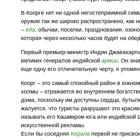
В Коорге нет ни одной негостеприимной семь
оружие так же широко распространено, как 
–
еда
, обычаи, поселки, празднования, озон
которая через несколько часов будет на обе
Первый премьер-министр Индии Джавахарлал 
великих генералов индийской
армии
. Он зн
еще одну его отличительную черту, я упомя
Коорг – это самый спокойный район в южно
холмы – отражается во внутреннем богатстве
дома, поскольку им доступны сердца, бутылк
жалуется, что туристы разрушают это красив
называть его Кашмиром юга или индийской Ш
искусственной рекламы.
Если бы соседняя
Керала
первой не присвои