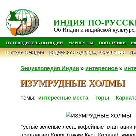
ИНДИЯ ПО-РУССК
Об Индии и индийской культуре,
ПУТЕВОДИТЕЛЬ ПО ИНДИИ
МАРШРУТЫ
ПОПУТЧИКИ
Р
ПОЕЗДА В ИНДИИ
ИНДИЙСКАЯ ОДЕЖДА, УКРАШЕНИЯ
ПА
Энциклопедия Индии
»
интересное
»
инт
ИЗУМРУДНЫЕ ХОЛМЫ
Темы:
интересные места
горы
Карнат
Густые зеленые леса, кофейные плантации и
предлагает Коорг (также Кург, Кодава), жив