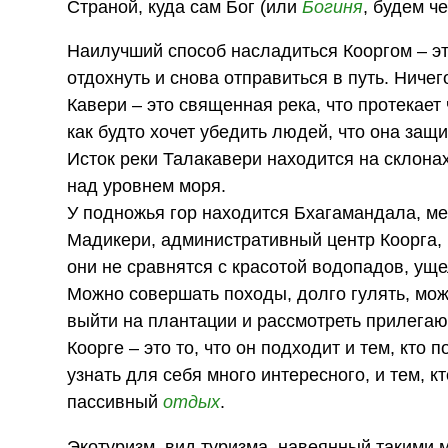
Страной, куда сам Бог (или
Богиня
, будем ч
Наилучший способ насладиться Кооргом – это
отдохнуть и снова отправиться в путь. Ниче
Кавери – это священная река, что протекает 
как будто хочет убедить людей, что она защ
Исток реки Талакавери находится на склонах
над уровнем моря.
У подножья гор находится Бхагамандала, ме
Мадикери, административный центр Коорга, и
они не сравнятся с красотой водопадов, ущ
Можно совершать походы, долго гулять, мо
выйти на плантации и рассмотреть прилегаю
Коорге – это то, что он подходит и тем, кто 
узнать для себя много интересного, и тем, 
пассивный
отдых
.
Экотуризм, вид туризма, навеянный такими м