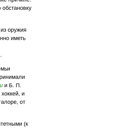
ю обстановку
 из оружия
онно иметь
.
емьи
принимали
ш
и Б. П.
хоккей, и
алоре, от
итетными (к