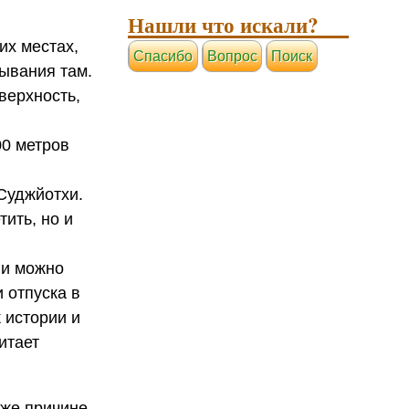
Нашли что искали?
их местах,
Cпасибо
Вопрос
Поиск
бывания там.
оверхность,
00 метров
Суджйотхи.
ить, но и
ли можно
 отпуска в
к истории и
итает
 же причине.