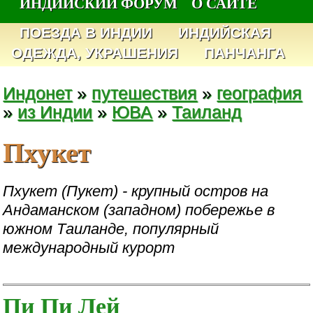
ИНДИЙСКИЙ ФОРУМ
О САЙТЕ
ПОЕЗДА В ИНДИИ
ИНДИЙСКАЯ
ОДЕЖДА, УКРАШЕНИЯ
ПАНЧАНГА
Индонет
»
путешествия
»
география
»
из Индии
»
ЮВА
»
Таиланд
Пхукет
Пхукет (Пукет) - крупный остров на
Андаманском (западном) побережье в
южном Таиланде, популярный
международный курорт
Пи Пи Лей