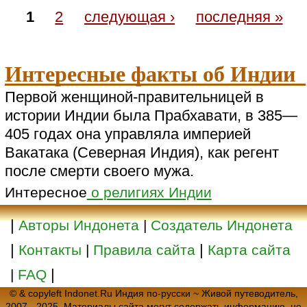
1
2
следующая ›
последняя »
Интересные факты об Индии
Первой женщиной-правительницей в
истории Индии была Прабхавати, в 385—
405 годах она управляла империей
Вакатака (Северная Индия), как регент
после смерти своего мужа.
Интересное
о религиях Индии
|
Авторы Индонета
|
Создатель Индонета
|
|
Контакты
|
Правила сайта
Карта сайта
|
|
FAQ
© & copyleft Indonet.Ru Индия по-русски ~ Живой путеводитель,
2007 - 2025. Материалы сайта могут содержать информацию, не