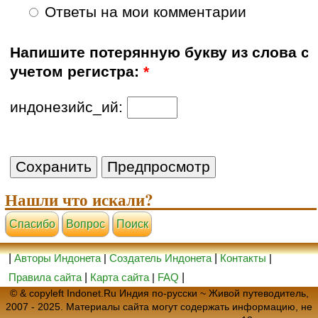
Ответы на мои комментарии
Напишите потерянную букву из слова с
учетом регистра:
*
индонезийс_ий:
Нашли что искали?
Cпасибо
Вопрос
Поиск
|
Авторы Индонета
|
Создатель Индонета
|
Контакты
|
Правила сайта
|
Карта сайта
|
FAQ
|
© & copyleft Indonet.Ru Индия по-русски ~ Живой путеводитель,
2007 - 2025. Материалы сайта могут содержать информацию, не