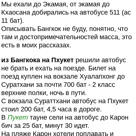
Мы ехали до Экамая, от экамая до
Кхаосана добирались на автобусе 511 (ас
11 бат).
Описывать Бангкок не буду, понятно, что
там и достопримечательностей масса, это
есть в моих рассказах.
из Бангкока на Пхукет
решили автобус
не брать и ехать на поезде. Билет на
поезд куплен на вокзале Хуалапхонг до
Суратхани за почти 700 бат - 2 класс
верхние полки, ночь в пути.
С вокзала Сураттхани автобус на Пхукет
стоил 200 бат, 4,5 часа в дороге.
В
Пукет
тауне сели на автобус до Карон
бич за 25 бат, минут 30 идет.
На пляже Карон хотели поплавать и