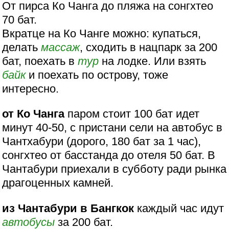
От пирса Ко Чанга до пляжа на сонгхтео
70 бат.
Вкратце на Ко Чанге можно: купаться,
делать
массаж
, сходить в нацпарк за 200
бат, поехать в
тур
на лодке. Или взять
байк
и поехать по острову, тоже
интересно.
от Ко Чанга
паром стоит 100 бат идет
минут 40-50, с пристани сели на автобус в
Чантхабури (дорого, 180 бат за 1 час),
сонгхтео от басстанда до отеля 50 бат. В
Чантабури приехали в субботу ради рынка
драгоценных камней.
из Чантабури в Бангкок
каждый час идут
автобусы
за 200 бат.