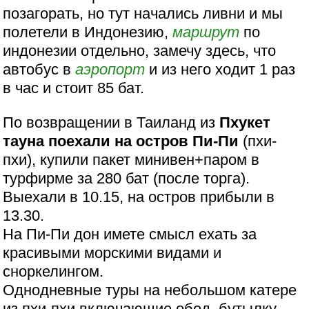
позагорать, но тут начались ливни и мы
полетели в Индонезию,
маршрут
по
индонезии отдельно, замечу здесь, что
автобус в
аэропорт
и из него ходит 1 раз
в час и стоит 85 бат.
По возвращении в Таиланд из
Пхукет
тауна поехали на остров Пи-Пи
(пхи-
пхи), купили пакет минивен+паром в
турфирме за 280 бат (после торга).
Выехали в 10.15, на остров прибыли в
13.30.
На Пи-Пи дон имете смысл ехать за
красивыми морскими видами и
сноркелингом.
Однодневные туры на небольшом катере
из пхи-пхи включающие обед, бутылку