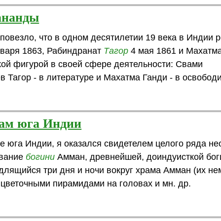
ананды
повезло, что в одном десятилетии 19 века в Индии 
нваря 1863, Рабиндранат
Тагор
4 мая 1861 и Махатм
икой фигурой в своей сфере деятельности: Свами
в Тагор - в литературе и Махатма Ганди - в освобод
рам юга Индии
нке юга Индии, я оказался свидетелем целого ряда н
ование
богини
Амман, древнейшей, доиндуисткой бог
длящийся три дня и ночи вокруг храма Амман (их нем
 цветочными пирамидами на головах и мн. др.