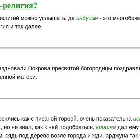
е-религия?
 религий можно услышать: да
индуизм
- это многобож
гия и так далее.
раздновали Покрова пресвятой богородицы поздравля
енной матери.
осились как с писаной торбой. очень показательна
ис
 но не знал, как к ней подобраться.
кришна
дал ему 
, сядь под дерево возле города и жди. арджуна так 