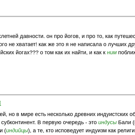
летней давности. он про йогов, и про то, как путеше
ого не хватает! как же это я не написала о лучших др
йских йогах??? о том как их найти, и как к
ним
побли
и
ией, но в мире есть несколько древних индуистских о
убконтинент. В первую очередь - это
индусы
Бали 
и (
индийцы
), а те, кто исповедует индуизм как религи