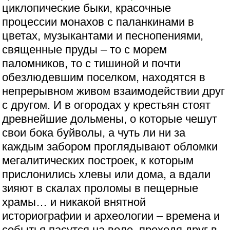
циклопические быки, красочные
процессии монахов с паланкинами в
цветах, музыкантами и песнопениями,
священные пруды – то с морем
паломников, то с тишиной и почти
обезлюдевшим поселком, находятся в
непрерывном живом взаимодействии друг
с другом. И в огородах у крестьян стоят
древнейшие дольмены, о которые чешут
свои бока буйволы, а чуть ли ни за
каждым забором проглядывают обломки
мегалитических построек, к которым
прислонились хлевы или дома, а вдали
зияют в скалах проломы в пещерные
храмы… и никакой внятной
историографии и археологии – времена и
событья пасутся на воле, проходя друг в