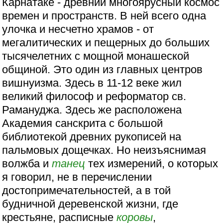
Карнатаке - древний многоярусный космос
времен и пространств. В ней всего одна
улочка и несчетно храмов - от
мегалитических и пещерных до больших
тысячелетних с мощной монашеской
общиной. Это один из главных центров
вишнуизма. Здесь в 11-12 веке жил
великий философ и реформатор св.
Рамануджа. Здесь же расположена
Академия санскрита с большой
библиотекой древних рукописей на
пальмовых дощечках. Но неизъяснимая
волжба и
танец
тех измерений, о которых
я говорил, не в перечислении
достопримечательностей, а в той
будничной деревенской жизни, где
крестьяне, расписные
коровы
,