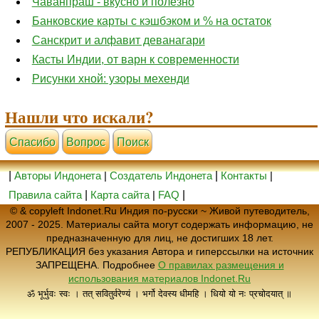
Чаванпраш - вкусно и полезно
Банковские карты с кэшбэком и % на остаток
Санскрит и алфавит деванагари
Касты Индии, от варн к современности
Рисунки хной: узоры мехенди
Нашли что искали?
Cпасибо
Вопрос
Поиск
|
Авторы Индонета
|
Создатель Индонета
|
Контакты
|
Правила сайта
|
Карта сайта
|
FAQ
|
© & copyleft Indonet.Ru Индия по-русски ~ Живой путеводитель,
2007 - 2025. Материалы сайта могут содержать информацию, не
предназначенную для лиц, не достигших 18 лет.
РЕПУБЛИКАЦИЯ без указания Автора и гиперссылки на источник
ЗАПРЕЩЕНА. Подробнее
О правилах размещения и
использования материалов Indonet.Ru
ॐ भूर्भुवः स्वः । तत् सवितुर्वरेण्यं । भर्गो देवस्य धीमहि । धियो यो नः प्रचोदयात् ॥