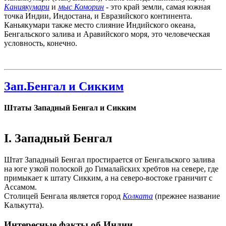
Каниякумари
и
мыс Коморин
- это край земли, самая южная
точка Индии, Индостана, и Евразийского континента.
Каньякумари также место слияние Индийского океана,
Бенгальского залива и Аравийского моря, это человеческая
условность, конечно.
Зап.Бенгал и Сикким
Штаты Западный Бенгал и Сикким
I. Западный Бенгал
Штат Западный Бенгал простирается от Бенгальского залива
на юге узкой полоской до Гималайских хребтов на севере, где
примыкает к штату Сикким, а на северо-востоке граничит с
Ассамом.
Столицей Бенгала является город
Колката
(прежнее название
Калькутта).
Интересные факты об Индии