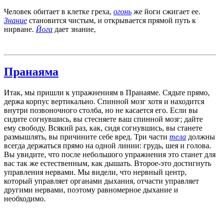
Человек обитает в клетке греха,
огонь
же йоги сжигает ее.
Знание
становится чистым, и открывается прямой путь к
нирване.
Йога
дает знание,
Пранаяма
Итак, мы пришли к упражнениям в Пранаяме. Сядьте прямо,
держа корпус вертикально. Спинной мозг хотя и находится
внутри позвоночного столба, но не касается его. Если вы
сидите согнувшись, вы стесняете ваш спинной мозг; дайте
ему свободу. Всякий раз, как, сидя согнувшись, вы станете
размышлять, вы причините себе вред. Три части
тела
должны
всегда держаться прямо на одной линии: грудь, шея и голова.
Вы увидите, что после небольшого упражнения это станет для
вас так же естественным, как дышать. Второе-это достигнуть
управления нервами. Мы видели, что нервный центр,
который управляет органами дыхания, отчасти управляет
другими нервами, поэтому равномерное дыхание и
необходимо.