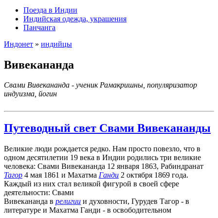
Поезда в Индии
Индийская одежда, украшения
Панчанга
Индонет
»
индийцы
Вивекананда
Свами Вивекананда - ученик Рамакришны, популяризатор
индуизма, йогин
Путеводный свет Свами Вивекананды
Великие люди рождается редко. Нам просто повезло, что в
одном десятилетии 19 века в Индии родились три великие
человека: Свами Вивекананда 12 января 1863, Рабиндранат
Тагор
4 мая 1861 и Махатма
Ганди
2 октября 1869 года.
Каждый из них стал великой фигурой в своей сфере
деятельности: Свами
Вивекананда в
религии
и духовности, Гурудев Тагор - в
литературе и Махатма Ганди - в освободительном