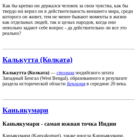
Как бы крепко ни держался человек за свои чувства, как бы
твердо ни верил он в действительность внешнего мира, среди
которого он живет, тем не менее бывают моменты в жизни
как отдельных людей, так и целых народов, когда они
невольно задают себе вопрос - да действительно ли все это
реально?
Калькутта (Колката)
Калькутта (Колката)
—
столица
индийского штата
Западный Бенгал (West Bengal), образованного в результате
раздела исторической области
Бенгалия
в середине 20 века.
Каньякумари
Каньякумари - самая южная точка Индии
Каньякумари (Kanyakumari), также иногда Канньякумари,