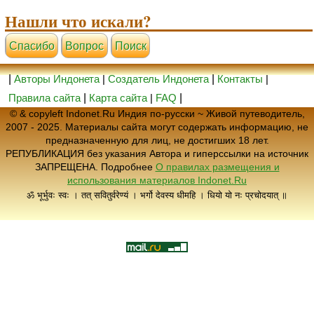
Нашли что искали?
Cпасибо
Вопрос
Поиск
|
Авторы Индонета
|
Создатель Индонета
|
Контакты
|
Правила сайта
|
Карта сайта
|
FAQ
|
© & copyleft Indonet.Ru Индия по-русски ~ Живой путеводитель,
2007 - 2025. Материалы сайта могут содержать информацию, не
предназначенную для лиц, не достигших 18 лет.
РЕПУБЛИКАЦИЯ без указания Автора и гиперссылки на источник
ЗАПРЕЩЕНА. Подробнее
О правилах размещения и
использования материалов Indonet.Ru
ॐ भूर्भुवः स्वः । तत् सवितुर्वरेण्यं । भर्गो देवस्य धीमहि । धियो यो नः प्रचोदयात् ॥