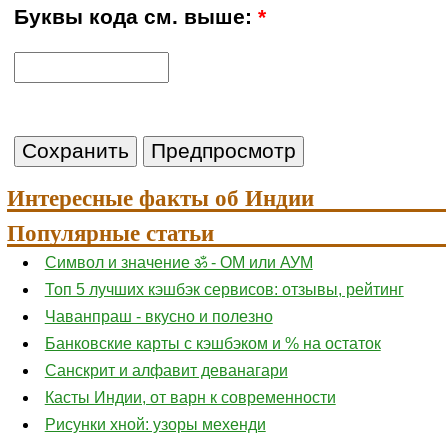
Буквы кода см. выше:
*
Интересные факты об Индии
Популярные статьи
Символ и значение ॐ - ОМ или АУМ
Топ 5 лучших кэшбэк сервисов: отзывы, рейтинг
Чаванпраш - вкусно и полезно
Банковские карты с кэшбэком и % на остаток
Санскрит и алфавит деванагари
Касты Индии, от варн к современности
Рисунки хной: узоры мехенди