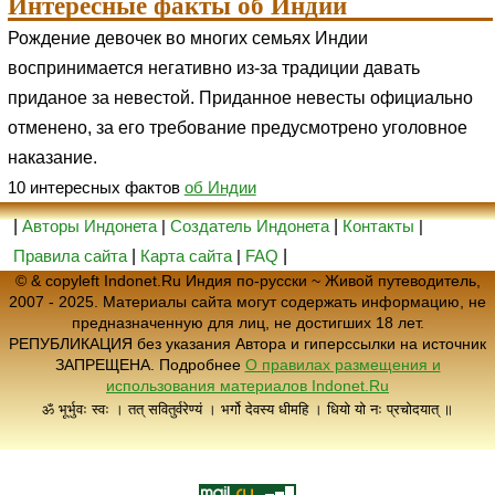
Интересные факты об Индии
Рождение девочек во многих семьях Индии
воспринимается негативно из-за традиции давать
приданое за невестой. Приданное невесты официально
отменено, за его требование предусмотрено уголовное
наказание.
10 интересных фактов
об Индии
|
Авторы Индонета
|
Создатель Индонета
|
Контакты
|
Правила сайта
|
Карта сайта
|
FAQ
|
© & copyleft Indonet.Ru Индия по-русски ~ Живой путеводитель,
2007 - 2025. Материалы сайта могут содержать информацию, не
предназначенную для лиц, не достигших 18 лет.
РЕПУБЛИКАЦИЯ без указания Автора и гиперссылки на источник
ЗАПРЕЩЕНА. Подробнее
О правилах размещения и
использования материалов Indonet.Ru
ॐ भूर्भुवः स्वः । तत् सवितुर्वरेण्यं । भर्गो देवस्य धीमहि । धियो यो नः प्रचोदयात् ॥