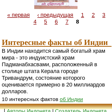
« первая
‹ предыдущая
1
2
3
4
5
6
7
8
Интересные факты об Индии
В Индии находится самый богатый храм
мира - это индуистский храм
Падманабхасвами, расположенный в
столице штата Керала городе
Тривандрум, состояние которого
оценивается примерно в 20 миллиардов
долларов.
10 интересных фактов
об Индии
|
Авторы Индонета
|
Создатель Индонета