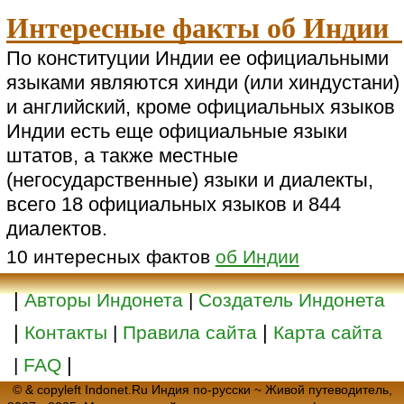
Интересные факты об Индии
По конституции Индии ее официальными
языками являются хинди (или хиндустани)
и английский, кроме официальных языков
Индии есть еще официальные языки
штатов, а также местные
(негосударственные) языки и диалекты,
всего 18 официальных языков и 844
диалектов.
10 интересных фактов
об Индии
|
Авторы Индонета
|
Создатель Индонета
|
|
Контакты
|
Правила сайта
Карта сайта
|
|
FAQ
© & copyleft Indonet.Ru Индия по-русски ~ Живой путеводитель,