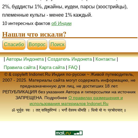
2%, буддисты 1%, джайны, иудеи, парсы (зоострийцы),
племенные культы - менее 1% каждый.
10 интересных фактов
об Индии
Нашли что искали?
Cпасибо
Вопрос
Поиск
|
Авторы Индонета
|
Создатель Индонета
|
Контакты
|
Правила сайта
|
Карта сайта
|
FAQ
|
© & copyleft Indonet.Ru Индия по-русски ~ Живой путеводитель,
2007 - 2025. Материалы сайта могут содержать информацию, не
предназначенную для лиц, не достигших 18 лет.
РЕПУБЛИКАЦИЯ без указания Автора и гиперссылки на источник
ЗАПРЕЩЕНА. Подробнее
О правилах размещения и
использования материалов Indonet.Ru
ॐ भूर्भुवः स्वः । तत् सवितुर्वरेण्यं । भर्गो देवस्य धीमहि । धियो यो नः प्रचोदयात् ॥