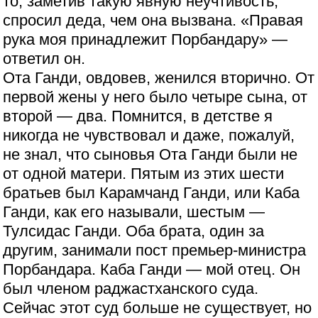
то, заметив такую явную неучтивость,
спросил деда, чем она вызвана. «Правая
рука моя принадлежит Порбандару» —
ответил он.
Ота Ганди, овдовев, женился вторично. От
первой жены у него было четыре сына, от
второй — два. Помнится, в детстве я
никогда не чувствовал и даже, пожалуй,
не знал, что сыновья Ота Ганди были не
от одной матери. Пятым из этих шести
братьев был Карамчанд Ганди, или Каба
Ганди, как его называли, шестым —
Тулсидас Ганди. Оба брата, один за
другим, занимали пост премьер-министра
Порбандара. Каба Ганди — мой отец. Он
был членом раджастханского суда.
Сейчас этот суд больше не существует, но