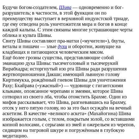
Будучи богом-создателем,
Шива
— одновременно и бог-
разрушитель; в частности, в этой функции он по
преимуществу выступает в верховной индуистской триаде,
где ему отведена роль уничтожителя мира и богов в конце
каждой кальпы. С этим связаны многие устрашающие черты
облика и культа Шивы.
Свиту Шивы составляют пра-матхи («мучители»), бхуты,
веталы и пишачи — злые
духи
и оборотни, живущие на
кладбищах и питающиеся человеческим мясом.
Ещё более грозны существа, представляющие собой
эманацию духа Шивы: тысячеголовый и тысячерукий
Вирабхадра; исторгнутый изо рта Шивы ради разрушения
жертвоприношения Дакши; имеющий львиную голову
Киртимукха, рождённый гневом Шивы для уничтожения
Раху; Бхайрава («ужасный») — чудовище с гигантскими
клыками, опоясанное черепами и змеями, которое Шива
сотворил из своего лба, чтобы отомстить Брахме. Один из
мифов рассказывает, что Шива, разгневавшись на Брахму,
отсек у него пятую голову, но за это был осуждён на вечный
аскетизм. В качестве «великого аскета» (Махайогина) Шива
изображается голым, с телом, покрытым золой, со вставшими
копной волосами, с серьгами из змей и ожерельем из черепов,
сидящим на тигровой шкуре и погружённым в глубокую
медитацию.