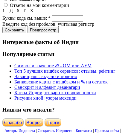
Ответы на мои комментарии
1
Д
6
Т
Х
Буквы кода см. выше:
*
Введите код без пробелов, учитывая регистр
Интересные факты об Индии
Популярные статьи
Символ и значение ॐ - ОМ или АУМ
Топ 5 лучших кэшбэк сервисов: отзывы, рейтинг
Чаванпраш - вкусно и полезно
Банковские карты с кэшбэком и % на остаток
Санскрит и алфавит деванагари
Касты Индии, от варн к современности
Рисунки хной: узоры мехенди
Нашли что искали?
Cпасибо
Вопрос
Поиск
|
|
|
Авторы Индонета
|
Создатель Индонета
Контакты
|
Правила сайта