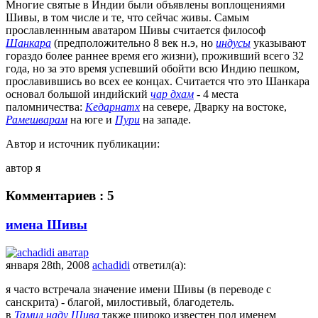
Многие святые в Индии были объявлены воплощениями
Шивы, в том числе и те, что сейчас живы. Самым
прославленнным аватаром Шивы считается философ
Шанкара
(предположительно 8 век н.э, но
индусы
указывают
гораздо более раннее время его жизни), проживший всего 32
года, но за это время успевший обойти всю Индию пешком,
прославившись во всех ее концах. Считается что это Шанкара
основал большой индийский
чар дхам
- 4 места
паломничества:
Кедарнатх
на севере, Дварку на востоке,
Рамешварам
на юге и
Пури
на западе.
Автор и источник публикации:
автор я
Комментариев : 5
имена Шивы
января 28th, 2008
achadidi
ответил(а):
я часто встречала значение имени Шивы (в переводе с
санскрита) - благой, милостивый, благодетель.
в
Тамил наду
Шива
также широко известен под именем