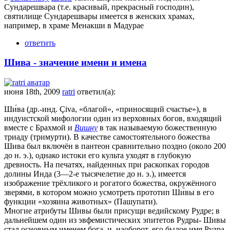
Сундарешвара (т.е. красивый, прекрасный господин),
святилище Сундарешвары имеется в женских храмах,
например, в храме Менакши в Мадурае
ответить
Шива - значение имени и имена
июня 18th, 2009
ratri
ответил(а):
Ши́ва (др.-инд. Çiva, «благой», «приносящий счастье»), в
индуистской мифологии один из верховных богов, входящий
вместе с Брахмой и
Вишну
в так называемую божественную
триаду (тримурти). В качестве самостоятельного божества
Шива был включён в пантеон сравнительно поздно (около 200
до н. э.), однако истоки его культа уходят в глубокую
древность. На печатях, найденных при раскопках городов
долины Инда (3—2-е тысячелетие до н. э.), имеется
изображение трёхликого и рогатого божества, окружённого
зверями, в котором можно усмотреть прототип Ши́вы в его
функции «хозяина животных» (Пашупати).
Многие атрибуты Шивы были присущи ведийскому Рудре; в
дальнейшем один из эвфемистических эпитетов Рудры- Шивы
стал основным именем бога, и, наоборот, его былое имя Рудра