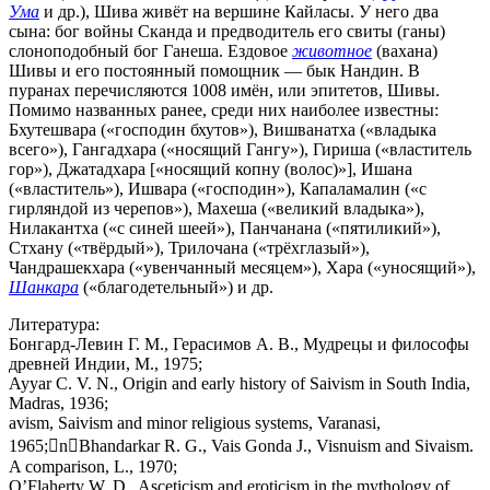
Ума
и др.), Шива живёт на вершине Кайласы. У него два
сына: бог войны Сканда и предводитель его свиты (ганы)
слоноподобный бог Ганеша. Ездовое
животное
(вахана)
Шивы и его постоянный помощник — бык Нандин. В
пуранах перечисляются 1008 имён, или эпитетов, Шивы.
Помимо названных ранее, среди них наиболее известны:
Бхутешвара («господин бхутов»), Вишванатха («владыка
всего»), Гангадхара («носящий Гангу»), Гириша («властитель
гор»), Джатадхара [«носящий копну (волос)»], Ишана
(«властитель»), Ишвара («господин»), Капаламалин («с
гирляндой из черепов»), Махеша («великий владыка»),
Нилакантха («с синей шеей»), Панчанана («пятиликий»),
Стхану («твёрдый»), Трилочана («трёхглазый»),
Чандрашекхара («увенчанный месяцем»), Хара («уносящий»),
Шанкара
(«благодетельный») и др.
Литература:
Бонгард-Левин Г. М., Герасимов А. В., Мудрецы и философы
древней Индии, М., 1975;
Ayyar C. V. N., Origin and early history of Saivism in South India,
Madras, 1936;
avism, Saivism and minor religious systems, Varanasi,
1965;nBhandarkar R. G., Vais Gonda J., Visnuism and Sivaism.
A comparison, L., 1970;
O’Flaherty W. D., Asceticism and eroticism in the mythology of