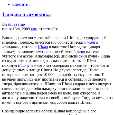
ответить
Тандава и символика
июня 18th, 2009
ratri
ответил(а):
Воплощением космической энергии Шивы, регулирующей
мировой порядок, является его оргиастический
танец
—
«тандава», который
Шива
в качестве Натараджи («царя
танца») исполняет вместе со своей женой
Деви
на теле
убитого им асуры Апасмары (ср. дионисийский культ). Одна
из пуранических легенд рассказывает, что змей Шеша
покинул
Вишну
и много лет совершал покаяние, чтобы быть
допущенным к танцу Шивы По другой легенде, Шива
покорил своим танцем 10 000 враждебных ему аскетов. Те
вначале пытались ему противиться и сотворили свирепого
тигра, бросившегося на Шиву, но Шива содрал с него шкуру и
сделал из неё для себя накидку; они наслали на него змею и
антилопу, но Шива надел змею на шею, как ожерелье, а
антилопу навечно зажал в своей левой руке. Тогда аскеты, а за
ними и все боги признали над собой власть Шивы.
Созидающие аспекты образа Шивы воплощены в его