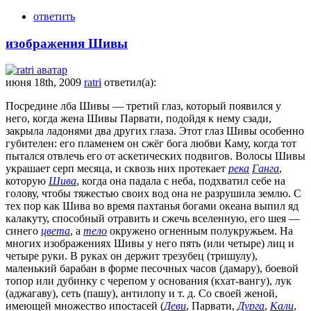
ответить
изображения Шивы
июня 18th, 2009
ratri
ответил(а):
Посредине лба Шивы — третий глаз, который появился у
него, когда жена Шивы Парвати, подойдя к нему сзади,
закрыла ладонями два других глаза. Этот глаз Шивы особенно
губителен: его пламенем он сжёг бога любви Каму, когда тот
пытался отвлечь его от аскетических подвигов. Волосы Шивы
украшает серп месяца, и сквозь них протекает
река
Ганга
,
которую
Шива
, когда она падала с неба, подхватил себе на
голову, чтобы тяжестью своих вод она не разрушила землю. С
тех пор как Шива во время пахтанья богами океана выпил яд
калакуту, способный отравить и сжечь вселенную, его шея —
синего
цвета
, а
тело
окружено огненным полукружьем. На
многих изображениях Шивы у него пять (или четыре) лиц и
четыре руки. В руках он держит трезубец (тришулу),
маленький барабан в форме песочных часов (дамару), боевой
топор или дубинку с черепом у основания (кхат-вангу), лук
(аджагаву), сеть (пашу), антилопу и т. д. Со своей женой,
имеющей множество ипостасей (
Деви
, Парвати,
Дурга
,
Кали
,