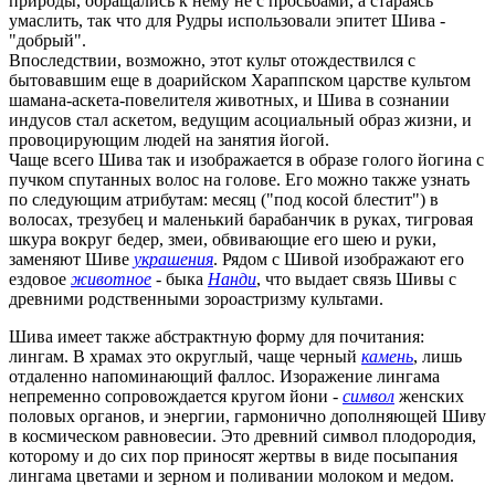
природы, обращались к нему не с просьбами, а стараясь
умаслить, так что для Рудры использовали эпитет Шива -
"добрый".
Впоследствии, возможно, этот культ отождествился с
бытовавшим еще в доарийском Хараппском царстве культом
шамана-аскета-повелителя животных, и Шива в сознании
индусов стал аскетом, ведущим асоциальный образ жизни, и
провоцирующим людей на занятия йогой.
Чаще всего Шива так и изображается в образе голого йогина с
пучком спутанных волос на голове. Его можно также узнать
по следующим атрибутам: месяц ("под косой блестит") в
волосах, трезубец и маленький барабанчик в руках, тигровая
шкура вокруг бедер, змеи, обвивающие его шею и руки,
заменяют Шиве
украшения
. Рядом с Шивой изображают его
ездовое
животное
- быка
Нанди
, что выдает связь Шивы с
древними родственными зороастризму культами.
Шива имеет также абстрактную форму для почитания:
лингам. В храмах это округлый, чаще черный
камень
, лишь
отдаленно напоминающий фаллос. Изоражение лингама
непременно сопровождается кругом йони -
символ
женских
половых органов, и энергии, гармонично дополняющей Шиву
в космическом равновесии. Это древний символ плодородия,
которому и до сих пор приносят жертвы в виде посыпания
лингама цветами и зерном и поливании молоком и медом.