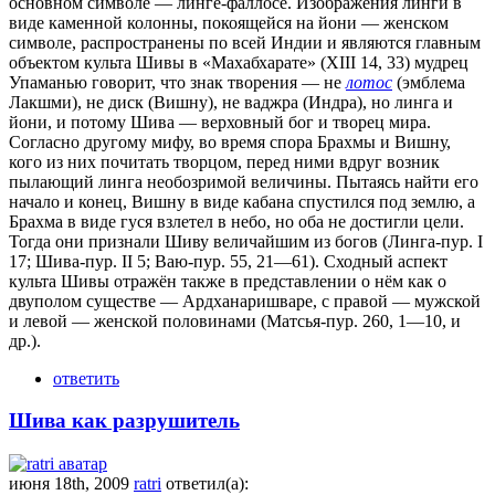
основном символе — линге-фаллосе. Изображения линги в
виде каменной колонны, покоящейся на йони — женском
символе, распространены по всей Индии и являются главным
объектом культа Шивы в «Махабхарате» (XIII 14, 33) мудрец
Упаманью говорит, что знак творения — не
лотос
(эмблема
Лакшми), не диск (Вишну), не ваджра (Индра), но линга и
йони, и потому Шива — верховный бог и творец мира.
Согласно другому мифу, во время спора Брахмы и Вишну,
кого из них почитать творцом, перед ними вдруг возник
пылающий линга необозримой величины. Пытаясь найти его
начало и конец, Вишну в виде кабана спустился под землю, а
Брахма в виде гуся взлетел в небо, но оба не достигли цели.
Тогда они признали Шиву величайшим из богов (Линга-пур. I
17; Шива-пур. II 5; Ваю-пур. 55, 21—61). Сходный аспект
культа Шивы отражён также в представлении о нём как о
двуполом существе — Ардханаришваре, с правой — мужской
и левой — женской половинами (Матсья-пур. 260, 1—10, и
др.).
ответить
Шива как разрушитель
июня 18th, 2009
ratri
ответил(а):