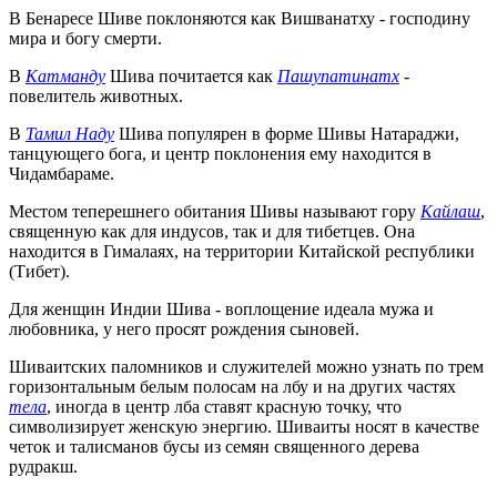
В Бенаресе Шиве поклоняются как Вишванатху - господину
мира и богу смерти.
В
Катманду
Шива почитается как
Пашупатинатх
-
повелитель животных.
В
Тамил Наду
Шива популярен в форме Шивы Натараджи,
танцующего бога, и центр поклонения ему находится в
Чидамбараме.
Местом теперешнего обитания Шивы называют гору
Кайлаш
,
священную как для индусов, так и для тибетцев. Она
находится в Гималаях, на территории Китайской республики
(Тибет).
Для женщин Индии Шива - воплощение идеала мужа и
любовника, у него просят рождения сыновей.
Шиваитских паломников и служителей можно узнать по трем
горизонтальным белым полосам на лбу и на других частях
тела
, иногда в центр лба ставят красную точку, что
символизирует женскую энергию. Шиваиты носят в качестве
четок и талисманов бусы из семян священного дерева
рудракш.