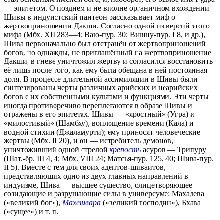
— эпитетом. О позднем и не вполне органичном вхождении
Шивы в индуистский пантеон рассказывает миф о
жертвоприношении Дакши. Согласно одной из версий этого
мифа (Мбх. XII 283—4; Ваю-пур. 30; Вишну-пур. I 8, и др.),
Шива первоначально был отстранён от жертвоприношений
богов, но однажды, не приглашённый на жертвоприношение
Дакши, в гневе уничтожил жертву и согласился восстановить
её лишь после того, как ему была обещана в ней постоянная
доля. В процессе длительной ассимиляции в Шивы были
синтезированы черты различных арийских и неарийских
богов с их собственными культами и функциями. Эти черты
иногда противоречиво переплетаются в образе Шивы и
отражены в его эпитетах. Шивы — «яростный» (Угра) и
«милостивый» (Шамбху), воплощение времени (Кала) и
водной стихии (Джаламурти); ему приносят человеческие
жертвы (Мбх. II 20), и он — истребитель демонов,
уничтоживший одной стрелой
крепость
асуров — Трипуру
(Шат.-бр. III 4, 4; Мбх. VIII 24; Матсья-пур. 125, 40; Шива-пур.
II 5). Вместе с тем для своих адептов-шиваитов,
представляющих одно из двух главных направлений в
индуизме, Шива — высшее существо, олицетворяющее
созидающие и разрушающие силы в универсуме: Махадева
(«великий бог»),
Махешвара
(«великий господин»), Бхава
(«сущее») и т. п.