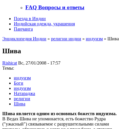
FAQ Вопросы и ответы
Поезда в Индии
Индийская одежда, украшения
Панчанга
Энциклопедия Индии
»
религии индии
»
индуизм
» Шива
Шива
Rishicat
Вс, 27/01/2008 - 17:57
Темы:
индуизм
Боги
индуизм
Натараджа
религии
Шива
Шива является одним из основных божеств индуизма.
В Ведах Шива не упоминается, есть божество Рудра
("ужасный") связываемое с разрушительными силами