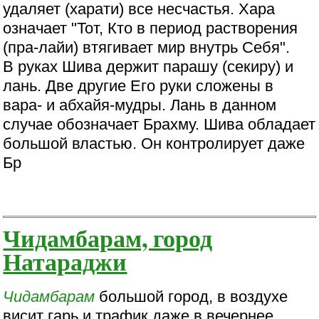
удаляет (харати) все несчастья. Хара
означает "Тот, Кто в период растворения
(пра-лайи) втягивает мир внутрь Себя".
В руках Шива держит парашу (секиру) и
лань. Две другие Его руки сложены в
вара- и абхайя-мудры. Лань в данном
случае обозначает Брахму. Шива обладает
большой властью. Он контролирует даже
Бр
Чидамбарам, город
Натараджи
Чидамбарам
большой город, в воздухе
висит гарь и трафик даже в вечернее