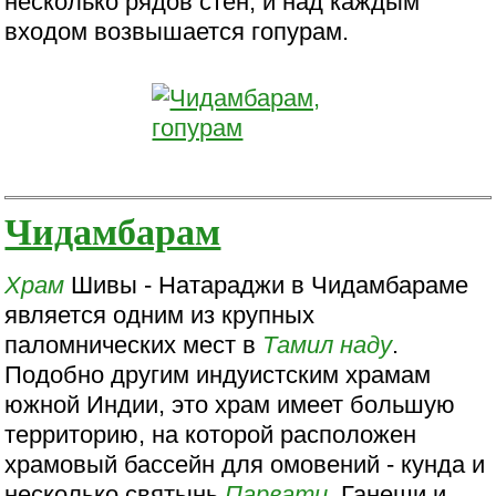
несколько рядов стен, и над каждым
входом возвышается гопурам.
Чидамбарам
Храм
Шивы - Натараджи в Чидамбараме
является одним из крупных
паломнических мест в
Тамил наду
.
Подобно другим индуистским храмам
южной Индии, это храм имеет большую
территорию, на которой расположен
храмовый бассейн для омовений - кунда и
несколько святынь
Парвати
, Ганеши и