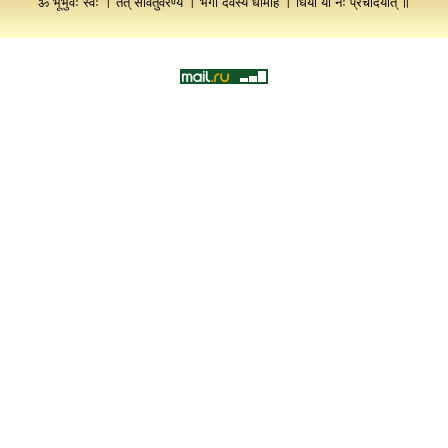
ॐ भूर्भुवः स्वः । तत् सवितुर्वरेण्यं । भर्गो देवस्य धीमहि । धियो यो नः प्रचोदयात् ॥