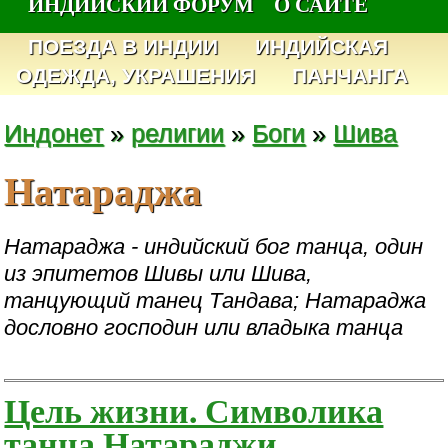
ИНДИЙСКИЙ ФОРУМ
О САЙТЕ
ПОЕЗДА В ИНДИИ
ИНДИЙСКАЯ
ОДЕЖДА, УКРАШЕНИЯ
ПАНЧАНГА
Индонет
»
религии
»
Боги
»
Шива
Натараджа
Натараджа - индийский бог танца, один
из эпитетов Шивы или Шива,
танцующий танец Тандава; Натараджа
дословно господин или владыка танца
Цель жизни. Символика
танца Натараджи