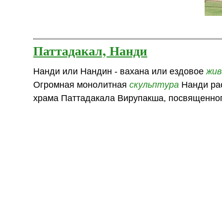
Паттадакал, Нанди
Нанди или Нандин - вахана или ездовое
жи
Огромная монолитная
скульптура
Нанди рас
храма Паттадакала Вирупакша, посвященно