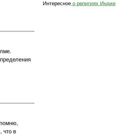
Интересное
о религиях Индии
лме.
 определения
спомню,
, что в