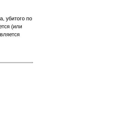
, убитого по
ется (или
является