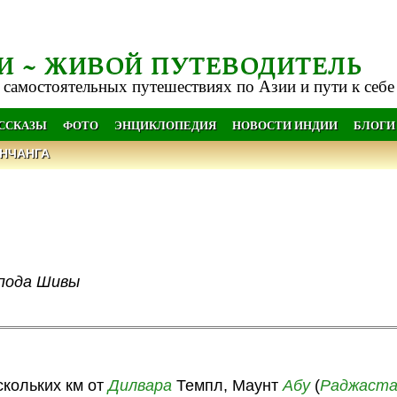
И ~ ЖИВОЙ ПУТЕВОДИТЕЛЬ
 самостоятельных путешествиях по Азии и пути к себе
АССКАЗЫ
ФОТО
ЭНЦИКЛОПЕДИЯ
НОВОСТИ ИНДИИ
БЛОГИ
НЧАНГА
спода Шивы
скольких км от
Дилвара
Темпл, Маунт
Абу
(
Раджаст