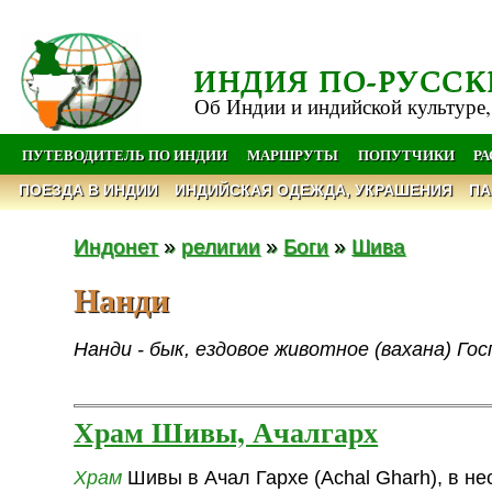
ИНДИЯ ПО-РУССК
Об Индии и индийской культуре,
ПУТЕВОДИТЕЛЬ ПО ИНДИИ
МАРШРУТЫ
ПОПУТЧИКИ
Р
ПОЕЗДА В ИНДИИ
ИНДИЙСКАЯ ОДЕЖДА, УКРАШЕНИЯ
ПА
Индонет
»
религии
»
Боги
»
Шива
Нанди
Нанди - бык, ездовое животное (вахана) Го
Храм Шивы, Ачалгарх
Храм
Шивы в Ачал Гархе (Achal Gharh), в не