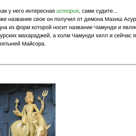
как у него интересная
история
, сами судите...
аже название свое он получил от демона Махиш Асура
дна из форм которой носит название Чамунди и явля
урских махараджей, а холм Чамунди хилл и сейчас 
святыней Майсора.