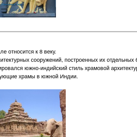
е относится к 8 веку.
итектурных сооружений, построенных их отдельных б
мировался южно-индийский стиль храмовой архитект
дующие храмы в южной Индии.