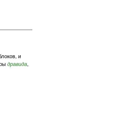
локов, и
уры
дравида
,