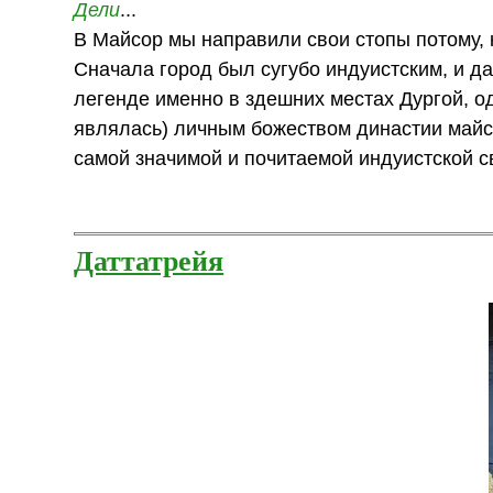
Дели
...
В Майсор мы направили свои стопы потому, 
Сначала город был сугубо индуистским, и д
легенде именно в здешних местах Дургой, о
являлась) личным божеством династии майс
самой значимой и почитаемой индуистской 
Даттатрейя