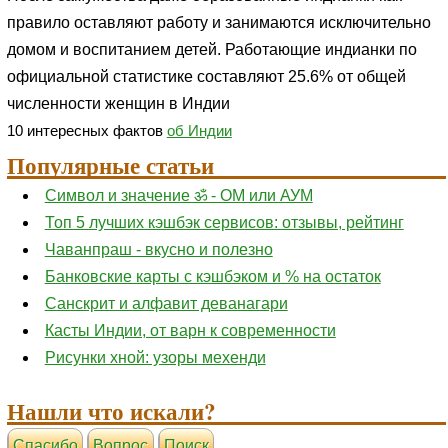
правило оставляют работу и занимаются исключительно
домом и воспитанием детей. Работающие индианки по
официальной статистике составляют 25.6% от общей
численности женщин в Индии
10 интересных фактов
об Индии
Популярные статьи
Символ и значение ॐ - ОМ или АУМ
Топ 5 лучших кэшбэк сервисов: отзывы, рейтинг
Чаванпраш - вкусно и полезно
Банковские карты с кэшбэком и % на остаток
Санскрит и алфавит деванагари
Касты Индии, от варн к современности
Рисунки хной: узоры мехенди
Нашли что искали?
Cпасибо
Вопрос
Поиск