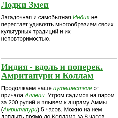
Лодки Змеи
Загадочная и самобытная
Индия
не
перестает удивлять многообразием своих
культурных традиций и их
неповторимостью.
Индия - вдоль и поперек.
Амритапури и Коллам
Продолжаем наше
путешествие
от
причала
Аллепи
. Утром садимся на паром
за 200 рупий и плывем к ашраму Аммы
(
Амритапури
) 5 часов. Можно на нем
доплыть прямо до Коллама за 8 часов.