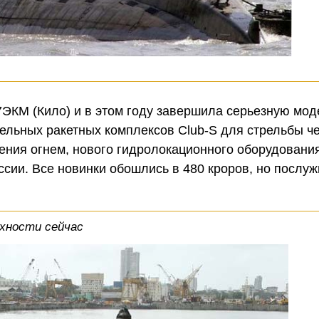
7ЭКМ (Кило) и в этом году завершила серьезную мо
льных ракетных комплексов Club-S для стрельбы ч
ния огнем, нового гидролокационного оборудования 
сии. Все новинки обошлись в 480 кроров, но послуж
рхности сейчас