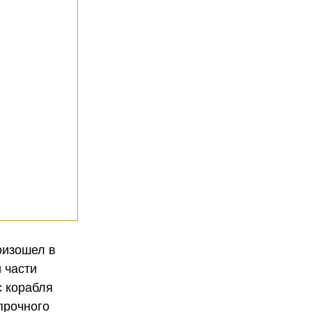
оизошел в
 части
с корабля
прочного