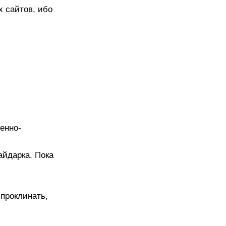
х сайтов, ибо
оенно-
байдарка. Пока
 проклинать,