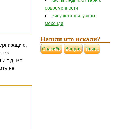
Касты Индии, от варн к
современности
Рисунки хной: узоры
мехенди
Нашли что искали?
дернизацию,
Cпасибо
Вопрос
Поиск
ерез
и т.д. Во
ить не