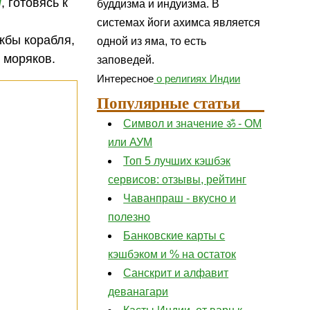
и
, готовясь к
буддизма и индуизма. В
системах йоги ахимса является
жбы корабля,
одной из яма, то есть
2 моряков.
заповедей.
Интересное
о религиях Индии
Популярные статьи
Символ и значение ॐ - ОМ
или АУМ
Топ 5 лучших кэшбэк
сервисов: отзывы, рейтинг
Чаванпраш - вкусно и
полезно
Банковские карты с
кэшбэком и % на остаток
Санскрит и алфавит
деванагари