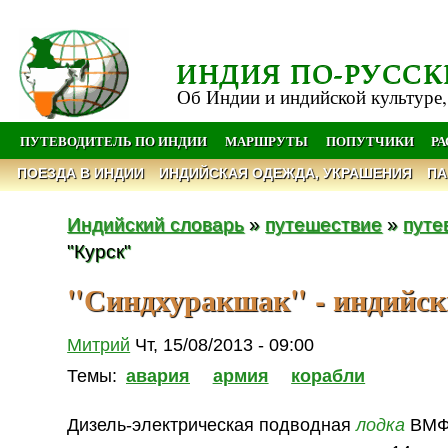
ИНДИЯ ПО-РУССК
Об Индии и индийской культуре,
ПУТЕВОДИТЕЛЬ ПО ИНДИИ
МАРШРУТЫ
ПОПУТЧИКИ
Р
ПОЕЗДА В ИНДИИ
ИНДИЙСКАЯ ОДЕЖДА, УКРАШЕНИЯ
ПА
Индийский словарь
»
путешествие
»
путе
"Курск"
"Синдхуракшак" - индийск
Митрий
Чт, 15/08/2013 - 09:00
Темы:
авария
армия
корабли
Дизель-электрическая подводная
лодка
ВМФ 