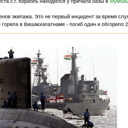
ста с.г. Корабль находился у причала базы в
Мумба
енов экипажа. Это не первый инцидент за время слу
е горела в Вишакхапатнаме - погиб один и обгорело 