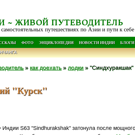
И ~ ЖИВОЙ ПУТЕВОДИТЕЛЬ
 самостоятельных путешествиях по Азии и пути к себе
АССКАЗЫ
ФОТО
ЭНЦИКЛОПЕДИЯ
НОВОСТИ ИНДИИ
БЛОГИ
НЧАНГА
водитель
»
как доехать
»
лодки
» "Синдхуракшак" 
ий "Курск"
Индии S63 "Sindhurakshak" затонула после мощного